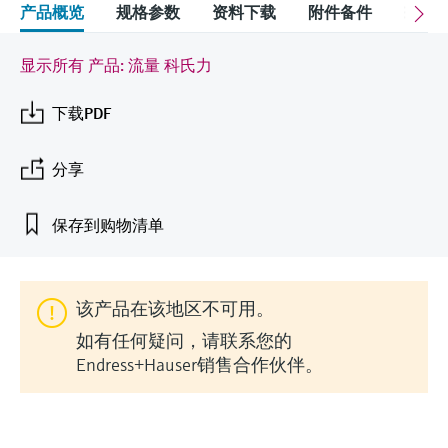
会
的指导课程与资源，随时随地提升技能。
measurement
电力与能源
产品概览
规格参数
资料下载
附件备件
配
光学分析
Conductive level measurement
全自动水质采样仪
温度开关
能量管理仪和应用管理仪
空气质量测量装置
Netilion Device Viewer
您的Endress+Hauser职业生涯
文化与价值观
Endress+Hauser SICK
查找市场活动及培训
活动和培训
Job opportunities at
选购全部
采矿、矿物加工及冶金：打造可持
显示所有 产品: 流量 科氏力
根据需要，从培训、研讨会、展会、峰会或
Endress+Hauser SICK
Netilion IIoT
Float switch level measurement
TOC、COD和SAC分析仪
表面温度计
浪涌保护器
烟雾探测器
Netilion Water
可持续发展
Endress+Hauser Technology China
续的未来
在线研讨会等各种活动中灵活选择。
下载PDF
软件
放射线物位测量
ORP电极和变送器
线缆式温度计
选购全部
视距测量仪
关联公司
公用工程：可靠使用蒸汽
分享
阻旋料位开关
污泥界面传感器和变送器
多点温度计
超高探测器
产品工具
保存到购物清单
所有行业的关注焦点
伺服液位测量
营养盐分析仪和传感器
选购全部
选购全部
通过产品筛选，选择测量仪表
工业领域的可持续发展解决方案
机电式物位测量
金属分析仪
通过产品特性查找适当的测量设备、软件或
该产品在该地区不可用。
系统组件。
数字化驱动流程工业转型升级
如有任何疑问，请联系您的
微波限位栅物位测量
光度计
Endress+Hauser销售合作伙伴。
Applicator 选型和计算软件
决策级过程透明度，赋能卓越运营
通过应用参数查找、选择并配置产品
Level measurement with pressure
微波传输测量原理
Device Viewer