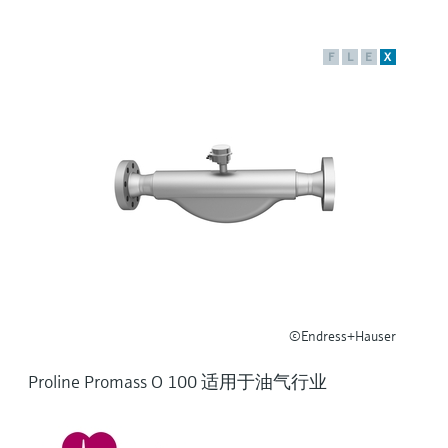
选购全部
Memosens数字技术
查找产品具体信息和文档
选购全部
F
L
E
X
备件查找工具
您可通过产品型号、订单代码或序列号，轻
松查找所需备件。
©Endress+Hauser
Proline Promass O 100 适用于油气行业