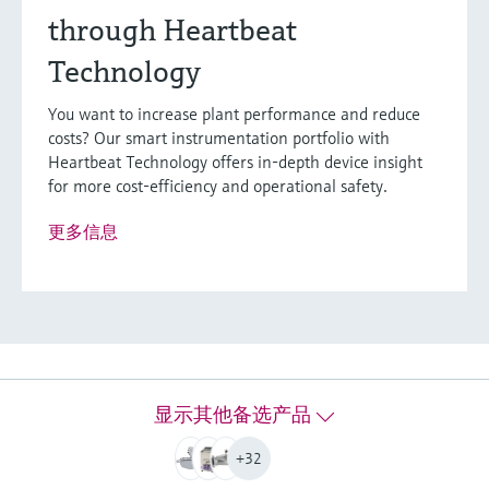
through Heartbeat
F
L
E
X
Technology
You want to increase plant performance and reduce
Proline Promass P 100
costs? Our smart instrumentation portfolio with
科里奥利质量流量计
Heartbeat Technology offers in-depth device insight
for more cost-efficiency and operational safety.
生命科学行业专用流量计，带超紧凑型变送器，
适用于无菌环境测量。
更多信息
最大测量误差
Mass flow (liquid): ±0.1 %
Volume flow (liquid): ±0.1 %
Density (liquid): ±0.0005 g/cm³
测量范围
0 to 70 000 kg/h (0 to 2570 lb/min)
显示其他备选产品
介质温度范围
Standard: –50 to +150 °C (–58 to +302 °F)
+32
Option: –50 to +205 °C (–58 to +401 °F)