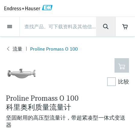
Back
Back
Back
Back
Back
Back
Back
Back
Back
Back
Back
Back
Back
Back
Back
Back
Back
Back
Back
Back
Back
Back
Back
Back
Back
Back
Back
Back
Back
Back
Back
Back
Back
Back
现场仪表
现场仪表
现场仪表
现场仪表
现场仪表
现场仪表
现场仪表
现场仪表
现场仪表
现场仪表
服务产品
服务产品
服务产品
服务产品
服务产品
服务产品
行业应用
行业应用
行业应用
行业应用
行业应用
行业应用
行业应用
行业应用
行业应用
支持
公司
公司
公司
公司
公司
公司
公司
公司
现场仪表
流量
物位测量
液体分析
温度测量
压力测量
系统产品
光学分析
Netilion IIoT
服务产品
Project and commissioning
技术支持服务
仪表维护
仪表性能优化服务
行业应用
支持
公司
Endress+Hauser集团
生产中心
集团实力
新闻与案例
活动和培训
您的Endress+Hauser职业生
services
涯
流量
Proline Promass O 100
流量
电磁流量计
雷达物位测量
pH电极和变送器
温度变送器
绝压和表压测量
数据管理仪&数据记录仪
TDLAS和QF分析仪
Netilion Value
Project and commissioning services
远程技术支持
验证服务
校准报告分析
食品与饮料
快速获取服务支持！
Endress+Hauser集团
公司概况
物位和压力测量
过程安全性
新闻与案例总览
培训
现
技术支持中心 —— Endress+Hauser提供全方
仪表调试服务
Explore open positions
场
位服务，与您相伴前行
物位测量
科里奥利质量流量计
Vibronic point level detection
电导率传感器和变送器
工业温度计
差压测量
过程测控仪
拉曼光谱分析仪
Netilion Health
技术支持服务
远程资产监控
现场仪表校准服务
优化校准间隔时间
水务和环境：保护 —— 节约 —— 提高
生产中心
Endress+Hauser在中国
Endress+Hauser流量
网络安全性
所有文章
研讨会
仪
表
Industrial Project Management
在Endress+Hauser工作
下载区
比较
液体分析
超声波流量计
导波雷达物位测量
浊度传感器和变送器
保护套管
选购全部
电源和安全栅
排放监测解决方案
Netilion Analytics
仪表维护
Process Instrumentation Courses
预防性维护服务
动态现场仪表评价和分析服务
石油与天然气：促进能源转型，实
集团实力
恩德斯豪斯科技中国
Endress+Hauser 液体分析
过程自动化项目流程
新闻稿
展览会
搜索和下载技术手册, 宣传资料, 出版物, 软
现净零目标
Extended warranty
件更新, 视频, 证书等各类文件!
更多工作机会
Proline Promass O 100
温度测量
涡街流量计
超声波物位测量
氯传感器和变送器
高温型温度计
WirelessHART解决方案
颗粒测量设备
Netilion Library
仪表性能优化服务
Repair of measuring instruments
客户案例
财务业绩
温度+系统产品
My Endress+Hauser
事实速览
在线研讨会和回放
科里奥利质量流量计
学习
生命科学：创新技术助推卓越运营
德国耶拿分析仪器公司的工作机会
压力测量
热式质量流量计
电容物位测量
溶解氧传感器和变送器
卫生型温度计
网关和调制解调器
数字分析仪解决方案
Netilion Inventory
View all
新闻与案例
集团管理层
Endress+Hauser 数字解决方案
建立电子采购流程，从容应对未来
媒体活动
峰会
坚固耐用的高压型流量计，带超紧凑型一体式变送
化工：深化合作，助推可持续成功
需求
学习中心
器
IST创新传感器技术公司的工作机
系统产品
Differential pressure flow
静压液位测量
实验室检测仪表和便携式pH计
紧凑型温度计
设备配置用平板电脑
过程气体分析仪
Netilion Connect
活动和培训
发展历程
Endress+Hauser 光学分析
线下活动
学习中心 - 探索Endress+Hauser学习平台上