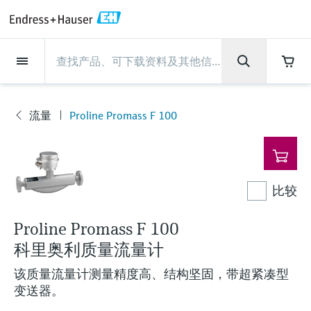
Back
Back
Back
Back
Back
Back
Back
Back
Back
Back
Back
Back
Back
Back
Back
Back
Back
Back
Back
Back
Back
Back
Back
Back
Back
Back
Back
Back
Back
Back
Back
Back
Back
Back
现场仪表
现场仪表
现场仪表
现场仪表
现场仪表
现场仪表
现场仪表
现场仪表
现场仪表
现场仪表
服务产品
服务产品
服务产品
服务产品
服务产品
服务产品
行业应用
行业应用
行业应用
行业应用
行业应用
行业应用
行业应用
行业应用
行业应用
支持
公司
公司
公司
公司
公司
公司
公司
公司
现场仪表
流量
物位测量
液体分析
温度测量
压力测量
系统产品
光学分析
Netilion IIoT
服务产品
Project and commissioning
技术支持服务
仪表维护
仪表性能优化服务
行业应用
支持
公司
Endress+Hauser集团
生产中心
集团实力
新闻与案例
活动和培训
您的Endress+Hauser职业生
services
涯
流量
Proline Promass F 100
流量
电磁流量计
雷达物位测量
pH电极和变送器
温度变送器
绝压和表压测量
数据管理仪&数据记录仪
TDLAS和QF分析仪
Netilion Value
Project and commissioning services
远程技术支持
验证服务
校准报告分析
食品与饮料
快速获取服务支持！
Endress+Hauser集团
公司概况
物位和压力测量
过程安全性
新闻与案例总览
培训
现
技术支持中心 —— Endress+Hauser提供全方
仪表调试服务
Explore open positions
场
位服务，与您相伴前行
物位测量
科里奥利质量流量计
Vibronic point level detection
电导率传感器和变送器
工业温度计
差压测量
过程测控仪
拉曼光谱分析仪
Netilion Health
技术支持服务
远程资产监控
现场仪表校准服务
优化校准间隔时间
水务和环境：保护 —— 节约 —— 提高
生产中心
Endress+Hauser在中国
Endress+Hauser流量
网络安全性
所有文章
研讨会
仪
表
Industrial Project Management
在Endress+Hauser工作
下载区
比较
液体分析
超声波流量计
导波雷达物位测量
浊度传感器和变送器
保护套管
选购全部
电源和安全栅
排放监测解决方案
Netilion Analytics
仪表维护
Process Instrumentation Courses
预防性维护服务
动态现场仪表评价和分析服务
石油与天然气：促进能源转型，实
集团实力
恩德斯豪斯科技中国
Endress+Hauser 液体分析
过程自动化项目流程
新闻稿
展览会
搜索和下载技术手册, 宣传资料, 出版物, 软
现净零目标
Extended warranty
件更新, 视频, 证书等各类文件!
更多工作机会
Proline Promass F 100
温度测量
涡街流量计
超声波物位测量
氯传感器和变送器
高温型温度计
WirelessHART解决方案
颗粒测量设备
Netilion Library
仪表性能优化服务
Repair of measuring instruments
客户案例
财务业绩
温度+系统产品
My Endress+Hauser
事实速览
在线研讨会和回放
学习
科里奥利质量流量计
生命科学：创新技术助推卓越运营
德国耶拿分析仪器公司的工作机会
压力测量
热式质量流量计
电容物位测量
溶解氧传感器和变送器
卫生型温度计
网关和调制解调器
数字分析仪解决方案
Netilion Inventory
View all
新闻与案例
集团管理层
Endress+Hauser 数字解决方案
建立电子采购流程，从容应对未来
媒体活动
峰会
该质量流量计测量精度高、结构坚固，带超紧凑型
化工：深化合作，助推可持续成功
需求
学习中心
变送器。
IST创新传感器技术公司的工作机
系统产品
Differential pressure flow
静压液位测量
实验室检测仪表和便携式pH计
紧凑型温度计
设备配置用平板电脑
过程气体分析仪
Netilion Connect
活动和培训
发展历程
Endress+Hauser 光学分析
线下活动
学习中心 - 探索Endress+Hauser学习平台上