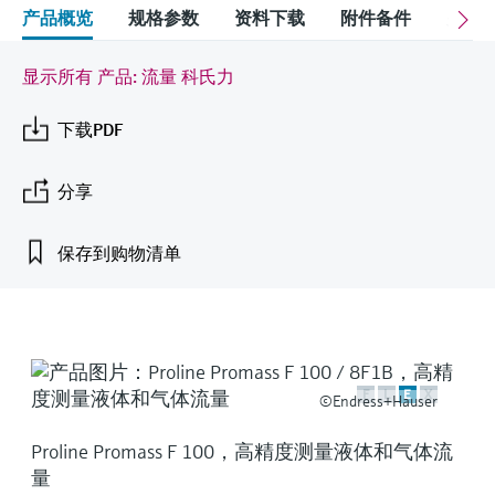
会
的指导课程与资源，随时随地提升技能。
measurement
电力与能源
产品概览
规格参数
资料下载
附件备件
关联
光学分析
Conductive level measurement
全自动水质采样仪
温度开关
能量管理仪和应用管理仪
空气质量测量装置
Netilion Device Viewer
您的Endress+Hauser职业生涯
文化与价值观
Endress+Hauser SICK
查找市场活动及培训
活动和培训
Job opportunities at
选购全部
采矿、矿物加工及冶金：打造可持
显示所有 产品: 流量 科氏力
根据需要，从培训、研讨会、展会、峰会或
Endress+Hauser SICK
Netilion IIoT
Float switch level measurement
TOC、COD和SAC分析仪
表面温度计
浪涌保护器
烟雾探测器
Netilion Water
可持续发展
Endress+Hauser Technology China
续的未来
在线研讨会等各种活动中灵活选择。
下载PDF
软件
放射线物位测量
ORP电极和变送器
线缆式温度计
选购全部
视距测量仪
关联公司
公用工程：可靠使用蒸汽
分享
阻旋料位开关
污泥界面传感器和变送器
多点温度计
超高探测器
产品工具
所有行业的关注焦点
保存到购物清单
伺服液位测量
营养盐分析仪和传感器
选购全部
选购全部
通过产品筛选，选择测量仪表
工业领域的可持续发展解决方案
机电式物位测量
金属分析仪
通过产品特性查找适当的测量设备、软件或
系统组件。
数字化驱动流程工业转型升级
微波限位栅物位测量
光度计
F
L
E
X
©Endress+Hauser
Applicator 选型和计算软件
决策级过程透明度，赋能卓越运营
通过应用参数查找、选择并配置产品
Level measurement with pressure
微波传输测量原理
Proline Promass F 100，高精度测量液体和气体流
量
Device Viewer