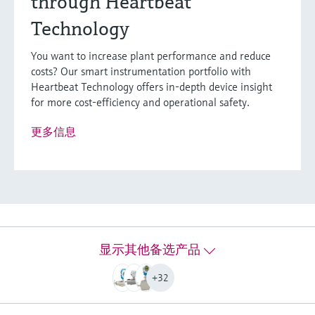
through Heartbeat
Technology
Proline Promass F 300
科里奥利质量流量计
You want to increase plant performance and reduce
costs? Our smart instrumentation portfolio with
Premium高精度流量计，坚固耐用，搭配操作简
Heartbeat Technology offers in-depth device insight
便的一体式变送器。在变化的苛刻工况条件下进
for more cost-efficiency and operational safety.
行液体和气体测量，具有高测量性能。
更多信息
最大测量误差
质量流量（液体）：±0.10 %（标准）、0.05 %（可选）
体积流量（液体）：±0.10 %
质量流量（气体）：±0.35 %
密度（液体）：±0.0005 g/cm³
测量范围
0...2 200 000 kg/h (0...80 840 lb/min)
显示其他备选产品
介质温度范围
标准型：–50...+150 °C (–58…+302 °F)
+32
可选：–50...+240 °C (–58…+464 °F)
高温型：–50...+350 °C (–58…+662 °F)
可选：–196...+150 °C (–320...+302 °F)