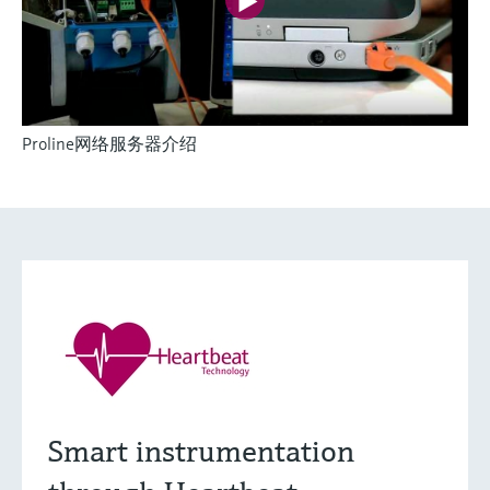
Proline网络服务器介绍
灵活满足各类仪表选型要求
(1)
Extended选型 (11)
Xpert选型 (2
当前结果
E
X
创新技术助力工艺流
什么是FLEX产品选型
程优化
F
L
E
X
Smart instrumentation