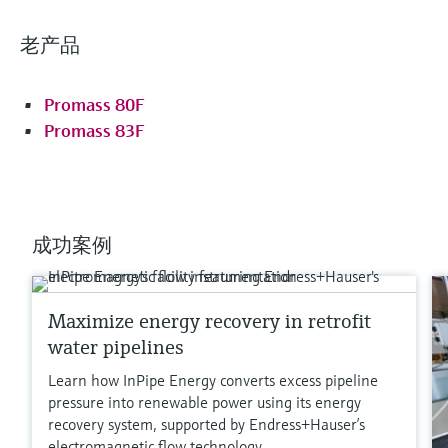
最大过程压力
老产品
PN 100，Cl. 600，63K
接液部件材质
Promass 80F
测量管：1.4539 (904L)、1.4404 (316/316L)、Alloy C22
2.4602 (UNS N06022)合金
Promass 83F
连接部分：1.4404 (316/316L)、Alloy C22 2.4602 (UNS
N06022)合金、1.4301 (F304)
更多信息
成功案例
比较
Maximize energy recovery in retrofit
water pipelines
Learn how InPipe Energy converts excess pipeline
pressure into renewable power using its energy
recovery system, supported by Endress+Hauser’s
满足要求的产品型号过多。
electromagnetic flow technology.