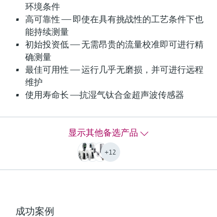
环境条件
高可靠性 —— 即使在具有挑战性的工艺条件下也
F
L
E
X
能持续测量
初始投资低 —— 无需昂贵的流量校准即可进行精
确测量
FLOWSIC610
最佳可用性 —— 运行几乎无磨损，并可进行远程
超声波流量计
维护
超声波流量计，用于氢气计量交接测量
使用寿命长 ——抗湿气钛合金超声波传感器
测量值
工况瞬时流量
显示其他备选产品
工况累计流量
气体流速
+12
声速
氢气纯度（可选）
适用介质
氢气（纯度 >95%）
氢气（纯度 >90%，可选）
成功案例
流量计口径