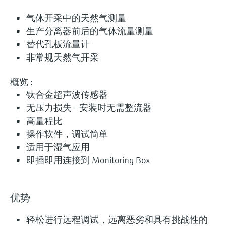
气体开采中的天然气测量
生产分离器前后的气体流量测量
替代孔板流量计
非常规天然气开采
概览
:
钛合金超声波传感器
无压力损失 - 安装时无需整流器
高量程比
操作软件，调试简单
灵活满足各类仪表选型要求
适用于湿气应用
即插即用连接到 Monitoring Box
0)
Extended选型 (9)
Xpert选型 (6)
当前结果
E
X
满足严苛工况的特殊
优势
什么是FLEX产品选型
测量要求
轻松进行远程调试，远离恶劣和具有挑战性的