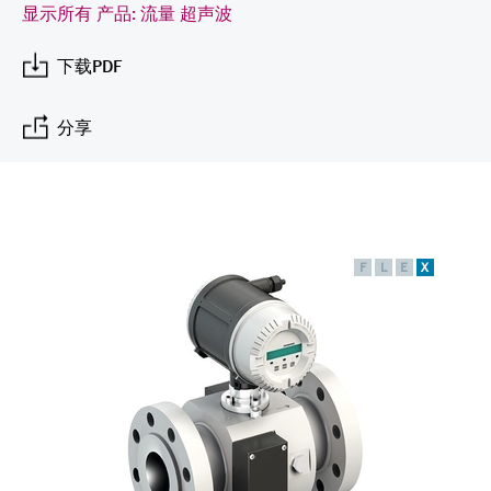
会
的指导课程与资源，随时随地提升技能。
measurement
电力与能源
显示所有 产品: 流量 超声波
光学分析
Conductive level measurement
全自动水质采样仪
温度开关
能量管理仪和应用管理仪
空气质量测量装置
Netilion Device Viewer
您的Endress+Hauser职业生涯
文化与价值观
Endress+Hauser SICK
查找市场活动及培训
活动和培训
Job opportunities at
下载PDF
选购全部
采矿、矿物加工及冶金：打造可持
根据需要，从培训、研讨会、展会、峰会或
Endress+Hauser SICK
Netilion IIoT
Float switch level measurement
TOC、COD和SAC分析仪
表面温度计
浪涌保护器
烟雾探测器
Netilion Water
可持续发展
Endress+Hauser Technology China
续的未来
在线研讨会等各种活动中灵活选择。
分享
软件
放射线物位测量
ORP电极和变送器
线缆式温度计
选购全部
视距测量仪
关联公司
公用工程：可靠使用蒸汽
阻旋料位开关
污泥界面传感器和变送器
多点温度计
超高探测器
产品工具
所有行业的关注焦点
伺服液位测量
营养盐分析仪和传感器
选购全部
选购全部
F
L
E
X
通过产品筛选，选择测量仪表
工业领域的可持续发展解决方案
机电式物位测量
金属分析仪
通过产品特性查找适当的测量设备、软件或
系统组件。
数字化驱动流程工业转型升级
微波限位栅物位测量
光度计
Applicator 选型和计算软件
决策级过程透明度，赋能卓越运营
通过应用参数查找、选择并配置产品
Level measurement with pressure
微波传输测量原理
Device Viewer