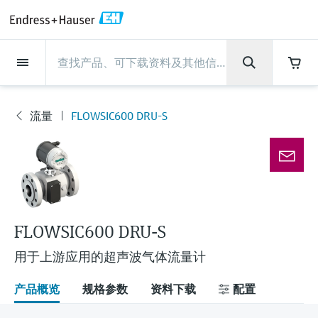
Back
Back
Back
Back
Back
Back
Back
Back
Back
Back
Back
Back
Back
Back
Back
Back
Back
Back
Back
Back
Back
Back
Back
Back
Back
Back
Back
Back
Back
Back
Back
Back
Back
Back
现场仪表
现场仪表
现场仪表
现场仪表
现场仪表
现场仪表
现场仪表
现场仪表
现场仪表
现场仪表
服务产品
服务产品
服务产品
服务产品
服务产品
服务产品
行业应用
行业应用
行业应用
行业应用
行业应用
行业应用
行业应用
行业应用
行业应用
支持
公司
公司
公司
公司
公司
公司
公司
公司
现场仪表
流量
物位测量
液体分析
温度测量
压力测量
系统产品
光学分析
Netilion IIoT
服务产品
Project and commissioning
技术支持服务
仪表维护
仪表性能优化服务
行业应用
支持
公司
Endress+Hauser集团
生产中心
集团实力
新闻与案例
活动和培训
您的Endress+Hauser职业生
services
涯
流量
FLOWSIC600 DRU-S
流量
电磁流量计
雷达物位测量
pH电极和变送器
温度变送器
绝压和表压测量
数据管理仪&数据记录仪
TDLAS和QF分析仪
Netilion Value
Project and commissioning services
远程技术支持
验证服务
校准报告分析
食品与饮料
快速获取服务支持！
Endress+Hauser集团
公司概况
物位和压力测量
过程安全性
新闻与案例总览
培训
现
技术支持中心 —— Endress+Hauser提供全方
仪表调试服务
Explore open positions
场
位服务，与您相伴前行
物位测量
科里奥利质量流量计
Vibronic point level detection
电导率传感器和变送器
工业温度计
差压测量
过程测控仪
拉曼光谱分析仪
Netilion Health
技术支持服务
远程资产监控
现场仪表校准服务
优化校准间隔时间
水务和环境：保护 —— 节约 —— 提高
生产中心
Endress+Hauser在中国
Endress+Hauser流量
网络安全性
所有文章
研讨会
仪
表
Industrial Project Management
在Endress+Hauser工作
下载区
液体分析
超声波流量计
导波雷达物位测量
浊度传感器和变送器
保护套管
选购全部
电源和安全栅
排放监测解决方案
Netilion Analytics
仪表维护
Process Instrumentation Courses
预防性维护服务
动态现场仪表评价和分析服务
石油与天然气：促进能源转型，实
集团实力
恩德斯豪斯科技中国
Endress+Hauser 液体分析
过程自动化项目流程
新闻稿
展览会
搜索和下载技术手册, 宣传资料, 出版物, 软
现净零目标
Extended warranty
件更新, 视频, 证书等各类文件!
更多工作机会
FLOWSIC600 DRU-S
温度测量
涡街流量计
超声波物位测量
氯传感器和变送器
高温型温度计
WirelessHART解决方案
颗粒测量设备
Netilion Library
仪表性能优化服务
Repair of measuring instruments
客户案例
财务业绩
温度+系统产品
My Endress+Hauser
事实速览
在线研讨会和回放
学习
生命科学：创新技术助推卓越运营
用于上游应用的超声波气体流量计
德国耶拿分析仪器公司的工作机会
压力测量
热式质量流量计
电容物位测量
溶解氧传感器和变送器
卫生型温度计
网关和调制解调器
数字分析仪解决方案
Netilion Inventory
View all
新闻与案例
集团管理层
Endress+Hauser 数字解决方案
建立电子采购流程，从容应对未来
媒体活动
峰会
产品概览
规格参数
资料下载
配置
化工：深化合作，助推可持续成功
需求
学习中心
IST创新传感器技术公司的工作机
系统产品
Differential pressure flow
静压液位测量
实验室检测仪表和便携式pH计
紧凑型温度计
设备配置用平板电脑
过程气体分析仪
Netilion Connect
活动和培训
发展历程
Endress+Hauser 光学分析
线下活动
学习中心 - 探索Endress+Hauser学习平台上