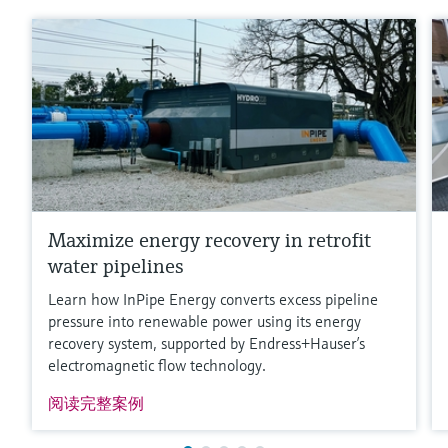
DN50 … DN400 / 2” … 16”
其他规格可按需提供。
更多信息
比较
Maximize energy recovery in retrofit
water pipelines
Learn how InPipe Energy converts excess pipeline
pressure into renewable power using its energy
recovery system, supported by Endress+Hauser’s
electromagnetic flow technology.
阅读完整案例