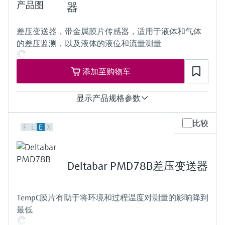
测量精度
器
传感器
Standard:
10 mbar.... 40 bar (0.15 psi... 600 psi)
up to 0.05 %
差压变送器，带金属膜片传感器，适用于液体和气体
Platinum:
的差压监测，以及液体的液位和流量测量
up to 0.035 %
测量范围
10 mbar...250 bar
添加至购物车
(0.15 psi...3750 psi)
过程温度
-40°C...+110°C
显示产品规格参数
(-40°F...+230°F)
压力测量范围
测量精度
比较
10 mbar...250 bar
F
L
E
X
Standard:
(0.15 psi...3750 psi)
up to 0.065 %
主要接液部件
Platinum:
316L, AlloyC,
up to 0.055 %
Tantal, Monel,
Deltabar PMD78B差压变送器
过程温度
Gold
-40°C...+110°C
最大过程压力
(-40°F...+230°F)
420 bar (6300 psi)
TempC膜片有助于将环境和过程温度对测量的影响降到
过程膜片的材质
接液部件材质
最低
316L, AlloyC, Gold
316L,
传感器
AlloyC,