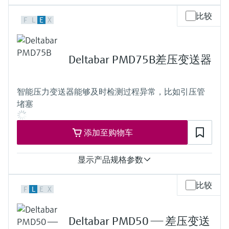
400 mbar...10 bar
测量精度
比较
(6...150psi)
F
L
E
X
Standard:
up to 0.075 %
Platinum:
up to 0.055 %
Deltabar PMD75B差压变送器
测量范围
10 mbar...40 bar
(0.15 psi...600 psi)
智能压力变送器能够及时检测过程异常，比如引压管
过程温度
堵塞
-40°C...+110°C (-40°F...+230°F)
介质温度范围
-40°C...+110°C
添加至购物车
(-40°F...+230°F)
压力测量范围
10 mbar.... 40 bar (0.15 psi... 600 psi)
显示产品规格参数
主要接液部件
316L, AlloyC
最大测量误差
比较
接液部件材质
F
L
E
X
Standard:
316L, Alloy
up to 0.05 %
过程膜片的材质
Platinum:
316L, AlloyC,
Deltabar PMD50 —— 差压变送
up to 0.035 %
Gold