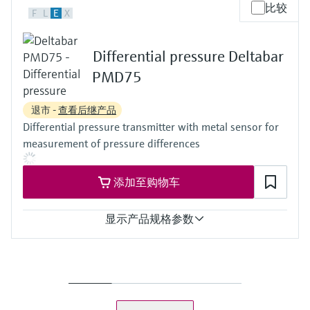
测量精度
比较
PTFE
F
L
E
X
0.1%
Gold
铂金型：0.075%
传感器
过程温度
100 mbar...40 bar
Differential pressure Deltabar
-40...85 °C
(1.5 psi...600 psi)
(-40...185 °F)
PMD75
压力测量范围
10mbar...40bar
退市 -
查看后继产品
(0.15...580psi)
Differential pressure transmitter with metal sensor for
主要接液部件
316L
measurement of pressure differences
过程膜片的材质
316L、AlloyC合金、
添加至购物车
传感器
10mbar...40bar
(0.15...580psi)
显示产品规格参数
测量精度
标准型：0.05%；
铂金型：0.035%
过程温度
-40...85 °C