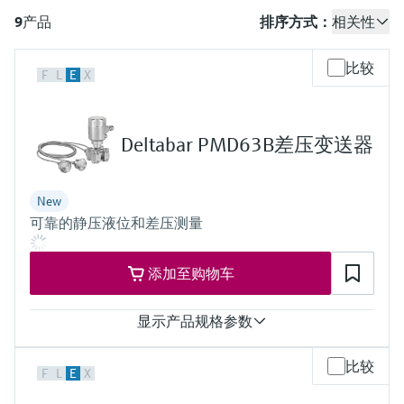
会
的指导课程与资源，随时随地提升技能。
measurement
电力与能源
9
产品
排序方式：
相关性
光学分析
Conductive level measurement
全自动水质采样仪
温度开关
能量管理仪和应用管理仪
空气质量测量装置
Netilion Device Viewer
您的Endress+Hauser职业生涯
文化与价值观
Endress+Hauser SICK
查找市场活动及培训
活动和培训
Job opportunities at
选购全部
采矿、矿物加工及冶金：打造可持
比较
根据需要，从培训、研讨会、展会、峰会或
Endress+Hauser SICK
F
L
E
X
Netilion IIoT
Float switch level measurement
TOC、COD和SAC分析仪
表面温度计
浪涌保护器
烟雾探测器
Netilion Water
可持续发展
Endress+Hauser Technology China
续的未来
在线研讨会等各种活动中灵活选择。
软件
放射线物位测量
ORP电极和变送器
线缆式温度计
选购全部
视距测量仪
关联公司
公用工程：可靠使用蒸汽
Deltabar PMD63B差压变送器
阻旋料位开关
污泥界面传感器和变送器
多点温度计
超高探测器
产品工具
New
所有行业的关注焦点
伺服液位测量
营养盐分析仪和传感器
选购全部
选购全部
可靠的静压液位和差压测量
通过产品筛选，选择测量仪表
工业领域的可持续发展解决方案
机电式物位测量
金属分析仪
添加至购物车
通过产品特性查找适当的测量设备、软件或
系统组件。
数字化驱动流程工业转型升级
微波限位栅物位测量
光度计
显示产品规格参数
Applicator 选型和计算软件
决策级过程透明度，赋能卓越运营
通过应用参数查找、选择并配置产品
Level measurement with pressure
微波传输测量原理
测量精度
比较
F
L
E
X
Standard:
up to 0.075 %
Device Viewer