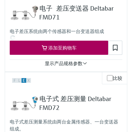
选购全部
Memosens数字技术
过程温度
查找产品具体信息和文档
电子 差压变送器 Deltabar
-70°C...+250°C
(-94°F...+482°F)
选购全部
FMD71
备件查找工具
压力测量范围
100 mbar...40 bar
您可通过产品型号、订单代码或序列号，轻
电子差压系统由两个传感器和一台变送器组成
(1.5 psi...600 psi)
松查找所需备件。
主要接液部件
316L
添加至购物车
过程膜片的材质
316L
传感器
显示产品规格参数
100 mbar...40 bar
(1.5 psi...600 psi)
测量精度
比较
F
L
E
X
每个传感器的0.075%，
“铂金型”为每个传感器的0.05%
过程温度
电子式 差压测量 Deltabar
–25...+150°C
(–13...+302°F)
FMD72
压力测量范围
100mbar...40bar
电子式差压测量系统由两台金属传感器、一台变送器
(1.5psi...600psi)
组成。
过程压力（绝压）/最大过压限定值