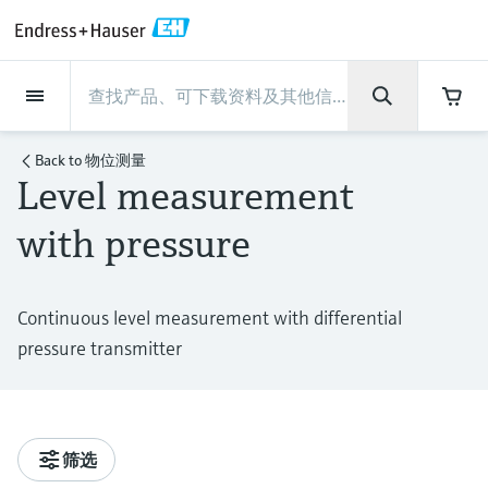
Back
Back
Back
Back
Back
Back
Back
Back
Back
Back
Back
Back
Back
Back
Back
Back
Back
Back
Back
Back
Back
Back
Back
Back
Back
Back
Back
Back
Back
Back
Back
Back
Back
Back
现场仪表
现场仪表
现场仪表
现场仪表
现场仪表
现场仪表
现场仪表
现场仪表
现场仪表
现场仪表
服务产品
服务产品
服务产品
服务产品
服务产品
服务产品
行业应用
行业应用
行业应用
行业应用
行业应用
行业应用
行业应用
行业应用
行业应用
支持
公司
公司
公司
公司
公司
公司
公司
公司
现场仪表
流量
物位测量
液体分析
温度测量
压力测量
系统产品
光学分析
Netilion IIoT
服务产品
Project and commissioning
技术支持服务
仪表维护
仪表性能优化服务
行业应用
支持
公司
Endress+Hauser集团
生产中心
集团实力
新闻与案例
活动和培训
您的Endress+Hauser职业生
services
涯
Back to
物位测量
Level measurement
流量
电磁流量计
雷达物位测量
pH电极和变送器
温度变送器
绝压和表压测量
数据管理仪&数据记录仪
TDLAS和QF分析仪
Netilion Value
Project and commissioning services
远程技术支持
验证服务
校准报告分析
食品与饮料
快速获取服务支持！
Endress+Hauser集团
公司概况
物位和压力测量
过程安全性
新闻与案例总览
培训
技术支持中心 —— Endress+Hauser提供全方
仪表调试服务
Explore open positions
with pressure
位服务，与您相伴前行
物位测量
科里奥利质量流量计
Vibronic point level detection
电导率传感器和变送器
工业温度计
差压测量
过程测控仪
拉曼光谱分析仪
Netilion Health
技术支持服务
远程资产监控
现场仪表校准服务
优化校准间隔时间
水务和环境：保护 —— 节约 —— 提高
生产中心
Endress+Hauser在中国
Endress+Hauser流量
网络安全性
所有文章
研讨会
Industrial Project Management
在Endress+Hauser工作
下载区
液体分析
超声波流量计
导波雷达物位测量
浊度传感器和变送器
保护套管
选购全部
电源和安全栅
排放监测解决方案
Netilion Analytics
仪表维护
Process Instrumentation Courses
预防性维护服务
动态现场仪表评价和分析服务
石油与天然气：促进能源转型，实
集团实力
恩德斯豪斯科技中国
Endress+Hauser 液体分析
过程自动化项目流程
新闻稿
展览会
搜索和下载技术手册, 宣传资料, 出版物, 软
Continuous level measurement with differential
现净零目标
Extended warranty
件更新, 视频, 证书等各类文件!
更多工作机会
pressure transmitter
温度测量
涡街流量计
超声波物位测量
氯传感器和变送器
高温型温度计
WirelessHART解决方案
颗粒测量设备
Netilion Library
仪表性能优化服务
Repair of measuring instruments
客户案例
财务业绩
温度+系统产品
My Endress+Hauser
事实速览
在线研讨会和回放
学习
生命科学：创新技术助推卓越运营
德国耶拿分析仪器公司的工作机会
压力测量
热式质量流量计
电容物位测量
溶解氧传感器和变送器
卫生型温度计
网关和调制解调器
数字分析仪解决方案
Netilion Inventory
View all
新闻与案例
集团管理层
Endress+Hauser 数字解决方案
建立电子采购流程，从容应对未来
媒体活动
峰会
化工：深化合作，助推可持续成功
需求
学习中心
IST创新传感器技术公司的工作机
筛选
系统产品
Differential pressure flow
静压液位测量
实验室检测仪表和便携式pH计
紧凑型温度计
设备配置用平板电脑
过程气体分析仪
Netilion Connect
活动和培训
发展历程
Endress+Hauser 光学分析
线下活动
学习中心 - 探索Endress+Hauser学习平台上