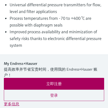
Universal differential pressure transmitters for flow,
level and filter applications
Process temperatures from -70 to +400 °C are
possible with diaphragm seals
Improved process availability and minimization of
safety risks thanks to electronic differential pressure
system
My Endress+Hauser
提高效率并节省宝贵时间，使用我的 Endress+Hauser 账
户！
立即注册
登录
更多信息