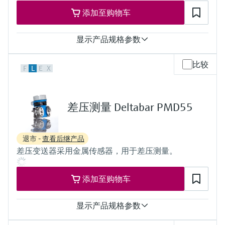
100 mbar...40 bar
Tantal,
添加至购物车
(1.45 psi...580 psi)
Monel,
Gold
显示产品规格参数
过程膜片的材质
316L, AlloyC,
Tantal,
测量精度
比较
F
L
E
X
Monel,
Standard:
Gold
up to 0.1 %
传感器
过程温度
10 mbar...250 bar
-40°C...+400°C
差压测量 Deltabar PMD55
(0.15 psi...3750 psi)
(-40°F...+752°F)
压力测量范围
100 mbar...40 bar
退市 -
查看后继产品
(1.5psi...600 psi)
差压变送器采用金属传感器，用于差压测量。
主要接液部件
316L, AlloyC,
Tantal, Monel
添加至购物车
PTFE, Gold
过程膜片的材质
316L, AlloyC,
显示产品规格参数
Tantal,
Monel