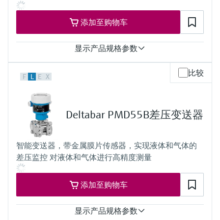
60 bar (900 psi)
过程膜片的材质
添加至购物车
陶瓷
316L、AlloyC合金
传感器
显示产品规格参数
100 mbar...40 bar
(1.5 psi...600 psi)
测量精度
比较
F
L
E
X
每个传感器的0.075%，
“铂金型”为每个传感器的0.05%
过程温度
–40...+125°C
Deltabar PMD55B差压变送器
(–40 ... +257°F)
压力测量范围
400 mbar...10 bar
智能变送器，带金属膜片传感器，实现液体和气体的
(6...150 psi)
差压监控 对液体和气体进行高精度测量
过程压力（绝压）/最大过压限定值
160 bar (2400 psi)
主要接液部件
添加至购物车
316L、Alloy C合金
过程膜片的材质
316L、AlloyC合金、
显示产品规格参数
传感器