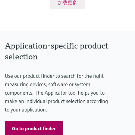
加载更多
(–40...185 °F)
压力测量范围
10mbar...40bar
(0.15...600 psi)
主要接液部件
Alloy C276合金
316L
Application-specific product
Monel
钽
selection
过程膜片的材质
316L、AlloyC合金、
钽、
Use our product finder to search for the right
金-铑
传感器
measuring devices, software or system
10 mbar...40 bar
components. The Applicator tool helps you to
(0.4 inH2O...600 psi)
make an individual product selection according
to your application.
Go to product finder