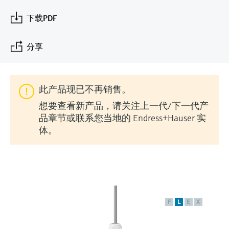
会
的指导课程与资源，随时随地提升技能。
measurement
电力与能源
下载PDF
光学分析
Conductive level measurement
全自动水质采样仪
温度开关
能量管理仪和应用管理仪
空气质量测量装置
Netilion Device Viewer
您的Endress+Hauser职业生涯
文化与价值观
Endress+Hauser SICK
查找市场活动及培训
活动和培训
Job opportunities at
选购全部
采矿、矿物加工及冶金：打造可持
根据需要，从培训、研讨会、展会、峰会或
Endress+Hauser SICK
Netilion IIoT
Float switch level measurement
TOC、COD和SAC分析仪
表面温度计
浪涌保护器
烟雾探测器
Netilion Water
可持续发展
Endress+Hauser Technology China
分享
续的未来
在线研讨会等各种活动中灵活选择。
软件
放射线物位测量
ORP电极和变送器
线缆式温度计
选购全部
视距测量仪
关联公司
公用工程：可靠使用蒸汽
此产品现已不再销售。
阻旋料位开关
污泥界面传感器和变送器
多点温度计
超高探测器
想要查看新产品，请关注上一代/下一代产
产品工具
所有行业的关注焦点
品章节或联系您当地的 Endress+Hauser 实
伺服液位测量
营养盐分析仪和传感器
选购全部
选购全部
体。
通过产品筛选，选择测量仪表
工业领域的可持续发展解决方案
机电式物位测量
金属分析仪
通过产品特性查找适当的测量设备、软件或
系统组件。
数字化驱动流程工业转型升级
微波限位栅物位测量
光度计
Applicator 选型和计算软件
决策级过程透明度，赋能卓越运营
F
L
E
X
通过应用参数查找、选择并配置产品
Level measurement with pressure
微波传输测量原理
Device Viewer