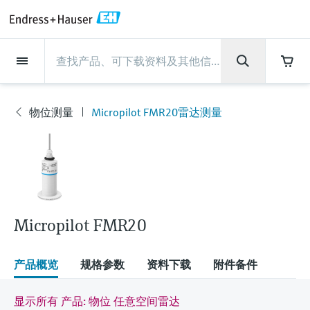
Back
Back
Back
Back
Back
Back
Back
Back
Back
Back
Back
Back
Back
Back
Back
Back
Back
Back
Back
Back
Back
Back
Back
Back
Back
Back
Back
Back
Back
Back
Back
Back
Back
Back
现场仪表
现场仪表
现场仪表
现场仪表
现场仪表
现场仪表
现场仪表
现场仪表
现场仪表
现场仪表
服务产品
服务产品
服务产品
服务产品
服务产品
服务产品
行业应用
行业应用
行业应用
行业应用
行业应用
行业应用
行业应用
行业应用
行业应用
支持
公司
公司
公司
公司
公司
公司
公司
公司
现场仪表
流量
物位测量
液体分析
温度测量
压力测量
系统产品
光学分析
Netilion IIoT
服务产品
Project and commissioning
技术支持服务
仪表维护
仪表性能优化服务
行业应用
支持
公司
Endress+Hauser集团
生产中心
集团实力
新闻与案例
活动和培训
您的Endress+Hauser职业生
services
涯
物位测量
Micropilot FMR20雷达测量
流量
电磁流量计
雷达物位测量
pH电极和变送器
温度变送器
绝压和表压测量
数据管理仪&数据记录仪
TDLAS和QF分析仪
Netilion Value
Project and commissioning services
远程技术支持
验证服务
校准报告分析
食品与饮料
快速获取服务支持！
Endress+Hauser集团
公司概况
物位和压力测量
过程安全性
新闻与案例总览
培训
现
技术支持中心 —— Endress+Hauser提供全方
仪表调试服务
Explore open positions
场
位服务，与您相伴前行
物位测量
科里奥利质量流量计
Vibronic point level detection
电导率传感器和变送器
工业温度计
差压测量
过程测控仪
拉曼光谱分析仪
Netilion Health
技术支持服务
远程资产监控
现场仪表校准服务
优化校准间隔时间
水务和环境：保护 —— 节约 —— 提高
生产中心
Endress+Hauser在中国
Endress+Hauser流量
网络安全性
所有文章
研讨会
仪
表
Industrial Project Management
在Endress+Hauser工作
下载区
液体分析
超声波流量计
导波雷达物位测量
浊度传感器和变送器
保护套管
选购全部
电源和安全栅
排放监测解决方案
Netilion Analytics
仪表维护
Process Instrumentation Courses
预防性维护服务
动态现场仪表评价和分析服务
石油与天然气：促进能源转型，实
集团实力
恩德斯豪斯科技中国
Endress+Hauser 液体分析
过程自动化项目流程
新闻稿
展览会
搜索和下载技术手册, 宣传资料, 出版物, 软
现净零目标
Extended warranty
件更新, 视频, 证书等各类文件!
更多工作机会
Micropilot FMR20
温度测量
涡街流量计
超声波物位测量
氯传感器和变送器
高温型温度计
WirelessHART解决方案
颗粒测量设备
Netilion Library
仪表性能优化服务
Repair of measuring instruments
客户案例
财务业绩
温度+系统产品
My Endress+Hauser
事实速览
在线研讨会和回放
学习
生命科学：创新技术助推卓越运营
德国耶拿分析仪器公司的工作机会
压力测量
热式质量流量计
电容物位测量
溶解氧传感器和变送器
卫生型温度计
网关和调制解调器
数字分析仪解决方案
Netilion Inventory
View all
新闻与案例
集团管理层
Endress+Hauser 数字解决方案
建立电子采购流程，从容应对未来
媒体活动
峰会
产品概览
规格参数
资料下载
附件备件
化工：深化合作，助推可持续成功
需求
学习中心
IST创新传感器技术公司的工作机
系统产品
Differential pressure flow
静压液位测量
实验室检测仪表和便携式pH计
紧凑型温度计
设备配置用平板电脑
过程气体分析仪
Netilion Connect
活动和培训
发展历程
Endress+Hauser 光学分析
线下活动
显示所有 产品: 物位 任意空间雷达
学习中心 - 探索Endress+Hauser学习平台上