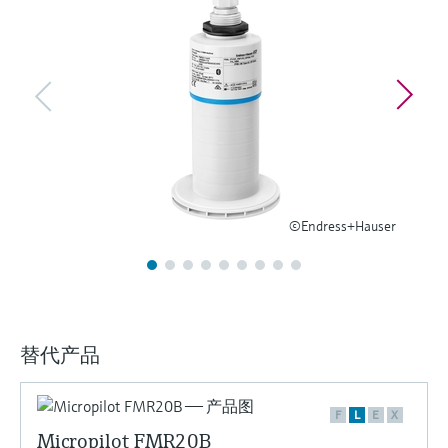
选购全部
Memosens数字技术
查找产品具体信息和文档
选购全部
备件查找工具
您可通过产品型号、订单代码或序列号，轻
松查找所需备件。
©Endress+Hauser
替代产品
F
L
E
X
Micropilot FMR20B