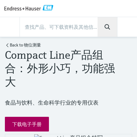
Back
Back
Back
Back
Back
Back
Back
Back
Back
Back
Back
Back
Back
Back
Back
Back
Back
Back
Back
Back
Back
Back
Back
Back
Back
Back
Back
Back
Back
Back
Back
Back
Back
Back
现场仪表
现场仪表
现场仪表
现场仪表
现场仪表
现场仪表
现场仪表
现场仪表
现场仪表
现场仪表
服务产品
服务产品
服务产品
服务产品
服务产品
服务产品
行业应用
行业应用
行业应用
行业应用
行业应用
行业应用
行业应用
行业应用
行业应用
支持
公司
公司
公司
公司
公司
公司
公司
公司
现场仪表
流量
物位测量
液体分析
温度测量
压力测量
系统产品
光学分析
Netilion IIoT
服务产品
Project and commissioning
技术支持服务
仪表维护
仪表性能优化服务
行业应用
支持
公司
Endress+Hauser集团
生产中心
集团实力
新闻与案例
活动和培训
您的Endress+Hauser职业生
services
涯
Back to
物位测量
Compact Line产品组
流量
电磁流量计
雷达物位测量
pH电极和变送器
温度变送器
绝压和表压测量
数据管理仪&数据记录仪
TDLAS和QF分析仪
Netilion Value
Project and commissioning services
远程技术支持
验证服务
校准报告分析
食品与饮料
快速获取服务支持！
Endress+Hauser集团
公司概况
物位和压力测量
过程安全性
新闻与案例总览
培训
技术支持中心 —— Endress+Hauser提供全方
仪表调试服务
Explore open positions
合：外形小巧，功能强
位服务，与您相伴前行
物位测量
科里奥利质量流量计
Vibronic point level detection
电导率传感器和变送器
工业温度计
差压测量
过程测控仪
拉曼光谱分析仪
Netilion Health
技术支持服务
远程资产监控
现场仪表校准服务
优化校准间隔时间
水务和环境：保护 —— 节约 —— 提高
生产中心
Endress+Hauser在中国
Endress+Hauser流量
网络安全性
所有文章
研讨会
Industrial Project Management
在Endress+Hauser工作
大
下载区
液体分析
超声波流量计
导波雷达物位测量
浊度传感器和变送器
保护套管
选购全部
电源和安全栅
排放监测解决方案
Netilion Analytics
仪表维护
Process Instrumentation Courses
预防性维护服务
动态现场仪表评价和分析服务
石油与天然气：促进能源转型，实
集团实力
恩德斯豪斯科技中国
Endress+Hauser 液体分析
过程自动化项目流程
新闻稿
展览会
搜索和下载技术手册, 宣传资料, 出版物, 软
现净零目标
Extended warranty
件更新, 视频, 证书等各类文件!
更多工作机会
温度测量
涡街流量计
超声波物位测量
氯传感器和变送器
高温型温度计
WirelessHART解决方案
颗粒测量设备
Netilion Library
仪表性能优化服务
Repair of measuring instruments
客户案例
财务业绩
温度+系统产品
My Endress+Hauser
事实速览
在线研讨会和回放
食品与饮料、生命科学行业的专用仪表
学习
生命科学：创新技术助推卓越运营
德国耶拿分析仪器公司的工作机会
压力测量
热式质量流量计
电容物位测量
溶解氧传感器和变送器
卫生型温度计
网关和调制解调器
数字分析仪解决方案
Netilion Inventory
View all
新闻与案例
集团管理层
Endress+Hauser 数字解决方案
建立电子采购流程，从容应对未来
媒体活动
峰会
下载电子手册
化工：深化合作，助推可持续成功
需求
学习中心
IST创新传感器技术公司的工作机
系统产品
Differential pressure flow
静压液位测量
实验室检测仪表和便携式pH计
紧凑型温度计
设备配置用平板电脑
过程气体分析仪
Netilion Connect
活动和培训
发展历程
Endress+Hauser 光学分析
线下活动
学习中心 - 探索Endress+Hauser学习平台上