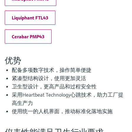
选购全部
Memosens数字技术
查找产品具体信息和文档
选购全部
Liquiphant FTL43
备件查找工具
您可通过产品型号、订单代码或序列号，轻
松查找所需备件。
Cerabar PMP43
优势
配备多项数字技术，操作简单便捷
紧凑型结构设计，使用更加灵活
卫生型设计，更高产品和过程安全性
采用Heartbeat Technology心跳技术，助力工厂提
高生产力
使用统一的人机界面，推动标准化落地实施