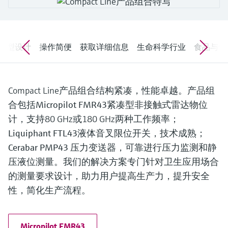
会
的指导课程与资源，随时随地提升技能。
measurement
电力与能源
光学分析
Conductive level measurement
全自动水质采样仪
温度开关
能量管理仪和应用管理仪
空气质量测量装置
Netilion Device Viewer
您的Endress+Hauser职业生涯
文化与价值观
Endress+Hauser SICK
查找市场活动及培训
活动和培训
Job opportunities at
选购全部
采矿、矿物加工及冶金：打造可持
根据需要，从培训、研讨会、展会、峰会或
Endress+Hauser SICK
Netilion IIoT
Float switch level measurement
TOC、COD和SAC分析仪
表面温度计
浪涌保护器
烟雾探测器
Netilion Water
可持续发展
Endress+Hauser Technology China
续的未来
生型设计
操作简便
获取详细信息
生命科学行业
食品与饮
在线研讨会等各种活动中灵活选择。
软件
放射线物位测量
ORP电极和变送器
线缆式温度计
选购全部
视距测量仪
关联公司
公用工程：可靠使用蒸汽
Compact Line产品组合结构紧凑，性能卓越。产品组
阻旋料位开关
污泥界面传感器和变送器
多点温度计
超高探测器
合包括
Micropilot FMR43
紧凑型非接触式雷达物位
产品工具
所有行业的关注焦点
计，支持80 GHz或180 GHz两种工作频率；
伺服液位测量
营养盐分析仪和传感器
选购全部
选购全部
Liquiphant FTL43
液体音叉限位开关，技术成熟；
通过产品筛选，选择测量仪表
工业领域的可持续发展解决方案
Cerabar PMP43
压力变送器，可靠进行压力监测和静
机电式物位测量
金属分析仪
通过产品特性查找适当的测量设备、软件或
压液位测量。我们的解决方案专门针对卫生应用场合
系统组件。
数字化驱动流程工业转型升级
的测量要求设计，助力用户提高生产力，提升安全
微波限位栅物位测量
光度计
Applicator 选型和计算软件
性，简化生产流程。
决策级过程透明度，赋能卓越运营
通过应用参数查找、选择并配置产品
Level measurement with pressure
微波传输测量原理
Device Viewer
Micropilot FMR43