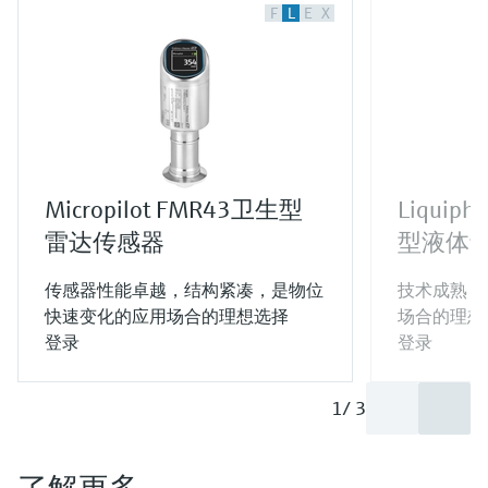
F
L
E
X
Micropilot FMR43卫生型
Liquiph
雷达传感器
型液体
传感器性能卓越，结构紧凑，是物位
技术成熟，
快速变化的应用场合的理想选择
场合的理想
登录
登录
1
/
3