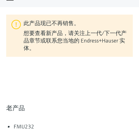
会
的指导课程与资源，随时随地提升技能。
measurement
电力与能源
光学分析
Conductive level measurement
全自动水质采样仪
温度开关
能量管理仪和应用管理仪
空气质量测量装置
Netilion Device Viewer
您的Endress+Hauser职业生涯
文化与价值观
Endress+Hauser SICK
查找市场活动及培训
活动和培训
Job opportunities at
选购全部
采矿、矿物加工及冶金：打造可持
此产品现已不再销售。
根据需要，从培训、研讨会、展会、峰会或
Endress+Hauser SICK
Netilion IIoT
Float switch level measurement
TOC、COD和SAC分析仪
表面温度计
浪涌保护器
烟雾探测器
Netilion Water
可持续发展
Endress+Hauser Technology China
续的未来
在线研讨会等各种活动中灵活选择。
想要查看新产品，请关注上一代/下一代产
品章节或联系您当地的 Endress+Hauser 实
软件
放射线物位测量
ORP电极和变送器
线缆式温度计
选购全部
视距测量仪
关联公司
公用工程：可靠使用蒸汽
体。
阻旋料位开关
污泥界面传感器和变送器
多点温度计
超高探测器
产品工具
所有行业的关注焦点
伺服液位测量
营养盐分析仪和传感器
选购全部
选购全部
©Endress+Hauser
通过产品筛选，选择测量仪表
工业领域的可持续发展解决方案
机电式物位测量
金属分析仪
F
L
E
X
通过产品特性查找适当的测量设备、软件或
系统组件。
数字化驱动流程工业转型升级
老产品
微波限位栅物位测量
光度计
Applicator 选型和计算软件
决策级过程透明度，赋能卓越运营
通过应用参数查找、选择并配置产品
Level measurement with pressure
微波传输测量原理
FMU232
Device Viewer