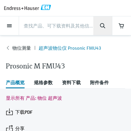
Back
Back
Back
Back
Back
Back
Back
Back
Back
Back
Back
Back
Back
Back
Back
Back
Back
Back
Back
Back
Back
Back
Back
Back
Back
Back
Back
Back
Back
Back
Back
Back
Back
Back
现场仪表
现场仪表
现场仪表
现场仪表
现场仪表
现场仪表
现场仪表
现场仪表
现场仪表
现场仪表
服务产品
服务产品
服务产品
服务产品
服务产品
服务产品
行业应用
行业应用
行业应用
行业应用
行业应用
行业应用
行业应用
行业应用
行业应用
支持
公司
公司
公司
公司
公司
公司
公司
公司
现场仪表
流量
物位测量
液体分析
温度测量
压力测量
系统产品
光学分析
Netilion IIoT
服务产品
Project and commissioning
技术支持服务
仪表维护
仪表性能优化服务
行业应用
支持
公司
Endress+Hauser集团
生产中心
集团实力
新闻与案例
活动和培训
您的Endress+Hauser职业生
services
涯
物位测量
超声波物位仪 Prosonic FMU43
流量
电磁流量计
雷达物位测量
pH电极和变送器
温度变送器
绝压和表压测量
数据管理仪&数据记录仪
TDLAS和QF分析仪
Netilion Value
Project and commissioning services
远程技术支持
验证服务
校准报告分析
食品与饮料
快速获取服务支持！
Endress+Hauser集团
公司概况
物位和压力测量
过程安全性
新闻与案例总览
培训
现
技术支持中心 —— Endress+Hauser提供全方
仪表调试服务
Explore open positions
场
位服务，与您相伴前行
Prosonic M FMU43
物位测量
科里奥利质量流量计
Vibronic point level detection
电导率传感器和变送器
工业温度计
差压测量
过程测控仪
拉曼光谱分析仪
Netilion Health
技术支持服务
远程资产监控
现场仪表校准服务
优化校准间隔时间
水务和环境：保护 —— 节约 —— 提高
生产中心
Endress+Hauser在中国
Endress+Hauser流量
网络安全性
所有文章
研讨会
仪
表
Industrial Project Management
在Endress+Hauser工作
下载区
液体分析
超声波流量计
导波雷达物位测量
浊度传感器和变送器
保护套管
选购全部
电源和安全栅
排放监测解决方案
Netilion Analytics
仪表维护
Process Instrumentation Courses
预防性维护服务
动态现场仪表评价和分析服务
石油与天然气：促进能源转型，实
集团实力
恩德斯豪斯科技中国
Endress+Hauser 液体分析
过程自动化项目流程
新闻稿
展览会
产品概览
规格参数
资料下载
附件备件
搜索和下载技术手册, 宣传资料, 出版物, 软
现净零目标
Extended warranty
件更新, 视频, 证书等各类文件!
更多工作机会
温度测量
涡街流量计
超声波物位测量
氯传感器和变送器
高温型温度计
WirelessHART解决方案
颗粒测量设备
Netilion Library
仪表性能优化服务
Repair of measuring instruments
客户案例
财务业绩
温度+系统产品
My Endress+Hauser
事实速览
在线研讨会和回放
显示所有 产品: 物位 超声波
学习
生命科学：创新技术助推卓越运营
德国耶拿分析仪器公司的工作机会
压力测量
热式质量流量计
电容物位测量
溶解氧传感器和变送器
卫生型温度计
网关和调制解调器
数字分析仪解决方案
Netilion Inventory
View all
新闻与案例
集团管理层
Endress+Hauser 数字解决方案
建立电子采购流程，从容应对未来
媒体活动
峰会
下载PDF
化工：深化合作，助推可持续成功
需求
学习中心
IST创新传感器技术公司的工作机
系统产品
Differential pressure flow
静压液位测量
实验室检测仪表和便携式pH计
紧凑型温度计
设备配置用平板电脑
过程气体分析仪
Netilion Connect
活动和培训
发展历程
Endress+Hauser 光学分析
线下活动
学习中心 - 探索Endress+Hauser学习平台上
分享