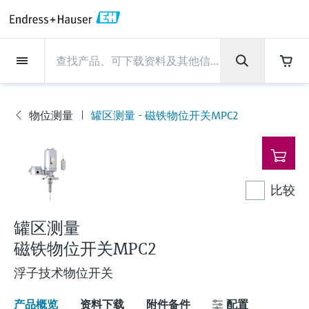
Back
Back
Back
Back
Back
Back
Back
Back
Back
Back
Back
Back
Back
Back
Back
Back
Back
Back
Back
Back
Back
Back
Back
Back
Back
Back
Back
Back
Back
Back
Back
Back
Back
Back
现场仪表
现场仪表
现场仪表
现场仪表
现场仪表
现场仪表
现场仪表
现场仪表
现场仪表
现场仪表
服务产品
服务产品
服务产品
服务产品
服务产品
服务产品
行业应用
行业应用
行业应用
行业应用
行业应用
行业应用
行业应用
行业应用
行业应用
支持
公司
公司
公司
公司
公司
公司
公司
公司
现场仪表
流量
物位测量
液体分析
温度测量
压力测量
系统产品
光学分析
Netilion IIoT
服务产品
Project and commissioning
技术支持服务
仪表维护
仪表性能优化服务
行业应用
支持
公司
Endress+Hauser集团
生产中心
集团实力
新闻与案例
活动和培训
您的Endress+Hauser职业生
services
涯
物位测量
罐区测量 - 磁铁物位开关MPC2
流量
电磁流量计
雷达物位测量
pH电极和变送器
温度变送器
绝压和表压测量
数据管理仪&数据记录仪
TDLAS和QF分析仪
Netilion Value
Project and commissioning services
远程技术支持
验证服务
校准报告分析
食品与饮料
快速获取服务支持！
Endress+Hauser集团
公司概况
物位和压力测量
过程安全性
新闻与案例总览
培训
现
技术支持中心 —— Endress+Hauser提供全方
仪表调试服务
Explore open positions
场
位服务，与您相伴前行
物位测量
科里奥利质量流量计
Vibronic point level detection
电导率传感器和变送器
工业温度计
差压测量
过程测控仪
拉曼光谱分析仪
Netilion Health
技术支持服务
远程资产监控
现场仪表校准服务
优化校准间隔时间
水务和环境：保护 —— 节约 —— 提高
生产中心
Endress+Hauser在中国
Endress+Hauser流量
网络安全性
所有文章
研讨会
仪
表
Industrial Project Management
在Endress+Hauser工作
下载区
比较
液体分析
超声波流量计
导波雷达物位测量
浊度传感器和变送器
保护套管
选购全部
电源和安全栅
排放监测解决方案
Netilion Analytics
仪表维护
Process Instrumentation Courses
预防性维护服务
动态现场仪表评价和分析服务
石油与天然气：促进能源转型，实
集团实力
恩德斯豪斯科技中国
Endress+Hauser 液体分析
过程自动化项目流程
新闻稿
展览会
搜索和下载技术手册, 宣传资料, 出版物, 软
现净零目标
Extended warranty
件更新, 视频, 证书等各类文件!
更多工作机会
罐区测量
温度测量
涡街流量计
超声波物位测量
氯传感器和变送器
高温型温度计
WirelessHART解决方案
颗粒测量设备
Netilion Library
仪表性能优化服务
Repair of measuring instruments
客户案例
财务业绩
温度+系统产品
My Endress+Hauser
事实速览
在线研讨会和回放
学习
生命科学：创新技术助推卓越运营
磁铁物位开关MPC2
德国耶拿分析仪器公司的工作机会
压力测量
热式质量流量计
电容物位测量
溶解氧传感器和变送器
卫生型温度计
网关和调制解调器
数字分析仪解决方案
Netilion Inventory
View all
新闻与案例
集团管理层
Endress+Hauser 数字解决方案
建立电子采购流程，从容应对未来
媒体活动
峰会
浮子技术物位开关
化工：深化合作，助推可持续成功
需求
学习中心
IST创新传感器技术公司的工作机
系统产品
Differential pressure flow
静压液位测量
实验室检测仪表和便携式pH计
紧凑型温度计
设备配置用平板电脑
过程气体分析仪
Netilion Connect
活动和培训
发展历程
Endress+Hauser 光学分析
线下活动
学习中心 - 探索Endress+Hauser学习平台上
产品概览
资料下载
附件备件
配置