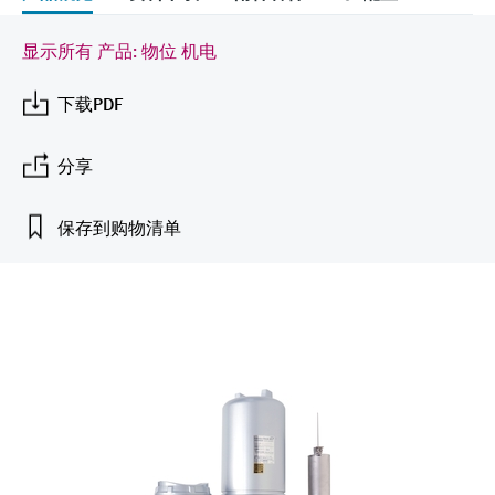
会
的指导课程与资源，随时随地提升技能。
measurement
电力与能源
光学分析
Conductive level measurement
全自动水质采样仪
温度开关
能量管理仪和应用管理仪
空气质量测量装置
Netilion Device Viewer
您的Endress+Hauser职业生涯
文化与价值观
Endress+Hauser SICK
查找市场活动及培训
显示所有 产品: 物位 机电
活动和培训
Job opportunities at
选购全部
采矿、矿物加工及冶金：打造可持
根据需要，从培训、研讨会、展会、峰会或
Endress+Hauser SICK
Netilion IIoT
Float switch level measurement
TOC、COD和SAC分析仪
表面温度计
浪涌保护器
烟雾探测器
Netilion Water
可持续发展
Endress+Hauser Technology China
续的未来
下载PDF
在线研讨会等各种活动中灵活选择。
软件
放射线物位测量
ORP电极和变送器
线缆式温度计
选购全部
视距测量仪
关联公司
公用工程：可靠使用蒸汽
分享
阻旋料位开关
污泥界面传感器和变送器
多点温度计
超高探测器
保存到购物清单
产品工具
所有行业的关注焦点
伺服液位测量
营养盐分析仪和传感器
选购全部
选购全部
通过产品筛选，选择测量仪表
工业领域的可持续发展解决方案
机电式物位测量
金属分析仪
通过产品特性查找适当的测量设备、软件或
系统组件。
数字化驱动流程工业转型升级
微波限位栅物位测量
光度计
Applicator 选型和计算软件
决策级过程透明度，赋能卓越运营
通过应用参数查找、选择并配置产品
Level measurement with pressure
微波传输测量原理
Device Viewer