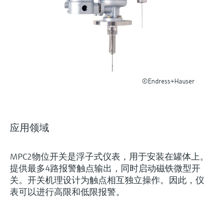
选购全部
Memosens数字技术
查找产品具体信息和文档
选购全部
备件查找工具
您可通过产品型号、订单代码或序列号，轻
松查找所需备件。
©Endress+Hauser
应用领域
MPC2物位开关是浮子式仪表，用于安装在罐体上。
提供最多4路报警触点输出，同时启动磁铁微型开
关。开关机理设计为触点相互独立操作。因此，仪
表可以进行高限和低限报警。