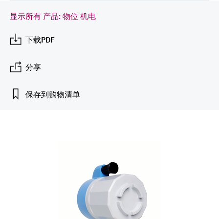
会
的指导课程与资源，随时随地提升技能。
measurement
电力与能源
显示所有 产品: 物位 机电
光学分析
Conductive level measurement
全自动水质采样仪
温度开关
能量管理仪和应用管理仪
空气质量测量装置
Netilion Device Viewer
您的Endress+Hauser职业生涯
文化与价值观
Endress+Hauser SICK
查找市场活动及培训
活动和培训
Job opportunities at
选购全部
采矿、矿物加工及冶金：打造可持
根据需要，从培训、研讨会、展会、峰会或
Endress+Hauser SICK
下载PDF
Netilion IIoT
Float switch level measurement
TOC、COD和SAC分析仪
表面温度计
浪涌保护器
烟雾探测器
Netilion Water
可持续发展
Endress+Hauser Technology China
续的未来
在线研讨会等各种活动中灵活选择。
分享
软件
放射线物位测量
ORP电极和变送器
线缆式温度计
选购全部
视距测量仪
关联公司
公用工程：可靠使用蒸汽
阻旋料位开关
污泥界面传感器和变送器
多点温度计
超高探测器
保存到购物清单
产品工具
所有行业的关注焦点
伺服液位测量
营养盐分析仪和传感器
选购全部
选购全部
通过产品筛选，选择测量仪表
工业领域的可持续发展解决方案
机电式物位测量
金属分析仪
通过产品特性查找适当的测量设备、软件或
系统组件。
数字化驱动流程工业转型升级
微波限位栅物位测量
光度计
Applicator 选型和计算软件
决策级过程透明度，赋能卓越运营
通过应用参数查找、选择并配置产品
Level measurement with pressure
微波传输测量原理
Device Viewer