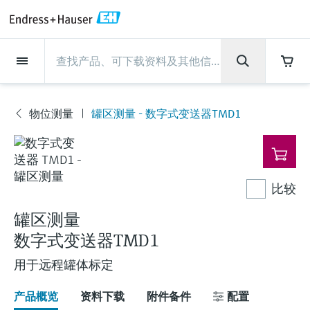
Back
Back
Back
Back
Back
Back
Back
Back
Back
Back
Back
Back
Back
Back
Back
Back
Back
Back
Back
Back
Back
Back
Back
Back
Back
Back
Back
Back
Back
Back
Back
Back
Back
Back
现场仪表
现场仪表
现场仪表
现场仪表
现场仪表
现场仪表
现场仪表
现场仪表
现场仪表
现场仪表
服务产品
服务产品
服务产品
服务产品
服务产品
服务产品
行业应用
行业应用
行业应用
行业应用
行业应用
行业应用
行业应用
行业应用
行业应用
支持
公司
公司
公司
公司
公司
公司
公司
公司
现场仪表
流量
物位测量
液体分析
温度测量
压力测量
系统产品
光学分析
Netilion IIoT
服务产品
Project and commissioning
技术支持服务
仪表维护
仪表性能优化服务
行业应用
支持
公司
Endress+Hauser集团
生产中心
集团实力
新闻与案例
活动和培训
您的Endress+Hauser职业生
services
涯
物位测量
罐区测量 - 数字式变送器TMD1
流量
电磁流量计
雷达物位测量
pH电极和变送器
温度变送器
绝压和表压测量
数据管理仪&数据记录仪
TDLAS和QF分析仪
Netilion Value
Project and commissioning services
远程技术支持
验证服务
校准报告分析
食品与饮料
快速获取服务支持！
Endress+Hauser集团
公司概况
物位和压力测量
过程安全性
新闻与案例总览
培训
现
技术支持中心 —— Endress+Hauser提供全方
仪表调试服务
Explore open positions
场
位服务，与您相伴前行
物位测量
科里奥利质量流量计
Vibronic point level detection
电导率传感器和变送器
工业温度计
差压测量
过程测控仪
拉曼光谱分析仪
Netilion Health
技术支持服务
远程资产监控
现场仪表校准服务
优化校准间隔时间
水务和环境：保护 —— 节约 —— 提高
生产中心
Endress+Hauser在中国
Endress+Hauser流量
网络安全性
所有文章
研讨会
仪
表
Industrial Project Management
在Endress+Hauser工作
下载区
比较
液体分析
超声波流量计
导波雷达物位测量
浊度传感器和变送器
保护套管
选购全部
电源和安全栅
排放监测解决方案
Netilion Analytics
仪表维护
Process Instrumentation Courses
预防性维护服务
动态现场仪表评价和分析服务
石油与天然气：促进能源转型，实
集团实力
恩德斯豪斯科技中国
Endress+Hauser 液体分析
过程自动化项目流程
新闻稿
展览会
搜索和下载技术手册, 宣传资料, 出版物, 软
现净零目标
Extended warranty
件更新, 视频, 证书等各类文件!
罐区测量
更多工作机会
温度测量
涡街流量计
超声波物位测量
氯传感器和变送器
高温型温度计
WirelessHART解决方案
颗粒测量设备
Netilion Library
仪表性能优化服务
Repair of measuring instruments
客户案例
财务业绩
温度+系统产品
My Endress+Hauser
事实速览
在线研讨会和回放
数字式变送器TMD1
学习
生命科学：创新技术助推卓越运营
德国耶拿分析仪器公司的工作机会
压力测量
热式质量流量计
电容物位测量
溶解氧传感器和变送器
卫生型温度计
网关和调制解调器
数字分析仪解决方案
Netilion Inventory
View all
新闻与案例
集团管理层
Endress+Hauser 数字解决方案
建立电子采购流程，从容应对未来
媒体活动
峰会
用于远程罐体标定
化工：深化合作，助推可持续成功
需求
学习中心
IST创新传感器技术公司的工作机
产品概览
资料下载
附件备件
配置
系统产品
Differential pressure flow
静压液位测量
实验室检测仪表和便携式pH计
紧凑型温度计
设备配置用平板电脑
过程气体分析仪
Netilion Connect
活动和培训
发展历程
Endress+Hauser 光学分析
线下活动
学习中心 - 探索Endress+Hauser学习平台上