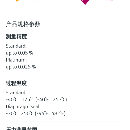
选购全部
Memosens数字技术
查找产品具体信息和文档
选购全部
备件查找工具
产品规格参数
您可通过产品型号、订单代码或序列号，轻
松查找所需备件。
测量精度
Standard:
up to 0.05 %
Platinum:
up to 0.025 %
过程温度
Standard:
-40°C…125°C (-40°F…257°C)
Diaphragm seal:
-70°C...250°C (-94°F...482°F)
压力测量范围