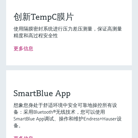
(0)
Extended选型 (2)
Xpert选型 (0)
当前结果
E
X
创新TempC膜片
使用隔膜密封系统进行压力差压测量，保证高测量
创新技术助力工艺流
什么是FLEX产品选型
精度和高过程安全性
程优化
更多信息
F
L
E
X
Cerabar PMP71B压力变送器
SmartBlue App
Cerabar PMP71B压力变送器是Endress+Hauser新
想象您身处于舒适环境中安全可靠地操控所有设
一代Evo2.0产品，使用app轻松操控。仪表能够及
备：采用Bluetooth®无线技术，您可以使用
时检测过程异常，比如回路参数变化。
SmartBlue App调试、操作和维护Endress+Hauser设
测量精度
备。
Standard: