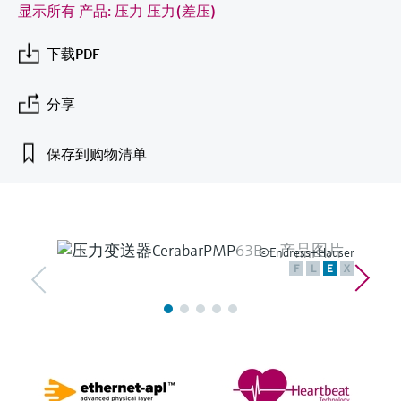
会
的指导课程与资源，随时随地提升技能。
measurement
电力与能源
显示所有 产品: 压力 压力(差压)
光学分析
Conductive level measurement
全自动水质采样仪
温度开关
能量管理仪和应用管理仪
空气质量测量装置
Netilion Device Viewer
您的Endress+Hauser职业生涯
文化与价值观
Endress+Hauser SICK
查找市场活动及培训
活动和培训
Job opportunities at
下载PDF
选购全部
采矿、矿物加工及冶金：打造可持
根据需要，从培训、研讨会、展会、峰会或
Endress+Hauser SICK
Netilion IIoT
Float switch level measurement
TOC、COD和SAC分析仪
表面温度计
浪涌保护器
烟雾探测器
Netilion Water
可持续发展
Endress+Hauser Technology China
续的未来
在线研讨会等各种活动中灵活选择。
分享
软件
放射线物位测量
ORP电极和变送器
线缆式温度计
选购全部
视距测量仪
关联公司
公用工程：可靠使用蒸汽
保存到购物清单
阻旋料位开关
污泥界面传感器和变送器
多点温度计
超高探测器
产品工具
所有行业的关注焦点
伺服液位测量
营养盐分析仪和传感器
选购全部
选购全部
通过产品筛选，选择测量仪表
工业领域的可持续发展解决方案
©Endress+Hauser
机电式物位测量
金属分析仪
F
L
E
X
通过产品特性查找适当的测量设备、软件或
系统组件。
数字化驱动流程工业转型升级
微波限位栅物位测量
光度计
Applicator 选型和计算软件
决策级过程透明度，赋能卓越运营
通过应用参数查找、选择并配置产品
Level measurement with pressure
微波传输测量原理
Device Viewer