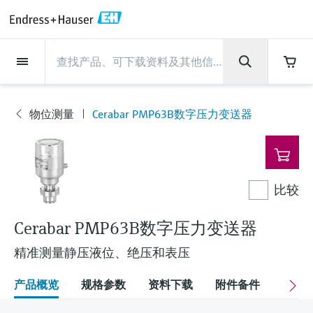
Back
Back
Back
Back
Back
Back
Back
Back
Back
Back
Back
Back
Back
Back
Back
Back
Back
Back
Back
Back
Back
Back
Back
Back
Back
Back
Back
Back
Back
Back
Back
Back
Back
Back
现场仪表
现场仪表
现场仪表
现场仪表
现场仪表
现场仪表
现场仪表
现场仪表
现场仪表
现场仪表
服务产品
服务产品
服务产品
服务产品
服务产品
服务产品
行业应用
行业应用
行业应用
行业应用
行业应用
行业应用
行业应用
行业应用
行业应用
支持
公司
公司
公司
公司
公司
公司
公司
公司
现场仪表
流量
物位测量
液体分析
温度测量
压力测量
系统产品
光学分析
Netilion IIoT
服务产品
Project and commissioning
技术支持服务
仪表维护
仪表性能优化服务
行业应用
支持
公司
Endress+Hauser集团
生产中心
集团实力
新闻与案例
活动和培训
您的Endress+Hauser职业生
services
涯
物位测量
Cerabar PMP63B数字压力变送器
流量
电磁流量计
雷达物位测量
pH电极和变送器
温度变送器
绝压和表压测量
数据管理仪&数据记录仪
TDLAS和QF分析仪
Netilion Value
Project and commissioning services
远程技术支持
验证服务
校准报告分析
食品与饮料
快速获取服务支持！
Endress+Hauser集团
公司概况
物位和压力测量
过程安全性
新闻与案例总览
培训
现
技术支持中心 —— Endress+Hauser提供全方
仪表调试服务
Explore open positions
场
位服务，与您相伴前行
物位测量
科里奥利质量流量计
Vibronic point level detection
电导率传感器和变送器
工业温度计
差压测量
过程测控仪
拉曼光谱分析仪
Netilion Health
技术支持服务
远程资产监控
现场仪表校准服务
优化校准间隔时间
水务和环境：保护 —— 节约 —— 提高
生产中心
Endress+Hauser在中国
Endress+Hauser流量
网络安全性
所有文章
研讨会
仪
表
Industrial Project Management
在Endress+Hauser工作
下载区
比较
液体分析
超声波流量计
导波雷达物位测量
浊度传感器和变送器
保护套管
选购全部
电源和安全栅
排放监测解决方案
Netilion Analytics
仪表维护
Process Instrumentation Courses
预防性维护服务
动态现场仪表评价和分析服务
石油与天然气：促进能源转型，实
集团实力
恩德斯豪斯科技中国
Endress+Hauser 液体分析
过程自动化项目流程
新闻稿
展览会
搜索和下载技术手册, 宣传资料, 出版物, 软
现净零目标
Extended warranty
件更新, 视频, 证书等各类文件!
更多工作机会
Cerabar PMP63B数字压力变送器
温度测量
涡街流量计
超声波物位测量
氯传感器和变送器
高温型温度计
WirelessHART解决方案
颗粒测量设备
Netilion Library
仪表性能优化服务
Repair of measuring instruments
客户案例
财务业绩
温度+系统产品
My Endress+Hauser
事实速览
在线研讨会和回放
学习
生命科学：创新技术助推卓越运营
精准测量静压液位、绝压和表压
德国耶拿分析仪器公司的工作机会
压力测量
热式质量流量计
电容物位测量
溶解氧传感器和变送器
卫生型温度计
网关和调制解调器
数字分析仪解决方案
Netilion Inventory
View all
新闻与案例
集团管理层
Endress+Hauser 数字解决方案
建立电子采购流程，从容应对未来
媒体活动
峰会
产品概览
规格参数
资料下载
附件备件
关联
化工：深化合作，助推可持续成功
需求
学习中心
IST创新传感器技术公司的工作机
系统产品
Differential pressure flow
静压液位测量
实验室检测仪表和便携式pH计
紧凑型温度计
设备配置用平板电脑
过程气体分析仪
Netilion Connect
活动和培训
发展历程
Endress+Hauser 光学分析
线下活动
学习中心 - 探索Endress+Hauser学习平台上