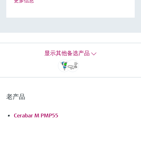
更多信息
up to 0.05 %
Platinum:
up to 0.025 %
过程温度
Standard:
-40°C…+125°C
(-40°F…+257°F)
Diaphragm seal:
显示其他备选产品
-40°C...+400°C
(-40°F...+752°F)
压力测量范围
400 mbar...700 bar
(1.5 psi...10,500 psi)
老产品
主要接液部件
316L, AlloyC,
Tantal, Monel,
Cerabar M PMP55
PTFE, Gold
过程膜片的材质
316L, AlloyC,