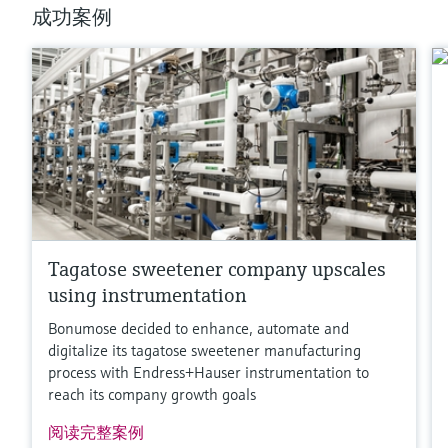
Tantal, Monel,
成功案例
PTFE,
Gold
传感器
400 mbar...700 bar
(6 psi...10,500 psi)
更多信息
比较
Tagatose sweetener company upscales
using instrumentation
Bonumose decided to enhance, automate and
digitalize its tagatose sweetener manufacturing
process with Endress+Hauser instrumentation to
reach its company growth goals
阅读完整案例