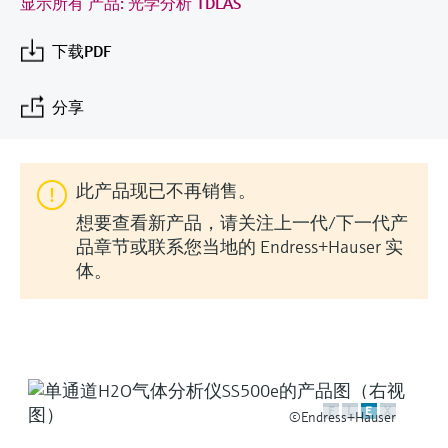
会
显示所有 产品: 光学分析 TDLAS
的指导课程与资源，随时随地提升技能。
measurement
电力与能源
光学分析
Conductive level measurement
全自动水质采样仪
温度开关
能量管理仪和应用管理仪
空气质量测量装置
Netilion Device Viewer
您的Endress+Hauser职业生涯
文化与价值观
Endress+Hauser SICK
查找市场活动及培训
下载PDF
活动和培训
Job opportunities at
选购全部
采矿、矿物加工及冶金：打造可持
根据需要，从培训、研讨会、展会、峰会或
Endress+Hauser SICK
Netilion IIoT
Float switch level measurement
TOC、COD和SAC分析仪
表面温度计
浪涌保护器
烟雾探测器
Netilion Water
可持续发展
Endress+Hauser Technology China
续的未来
在线研讨会等各种活动中灵活选择。
分享
软件
放射线物位测量
ORP电极和变送器
线缆式温度计
选购全部
视距测量仪
关联公司
公用工程：可靠使用蒸汽
此产品现已不再销售。
阻旋料位开关
污泥界面传感器和变送器
多点温度计
超高探测器
想要查看新产品，请关注上一代/下一代产
产品工具
所有行业的关注焦点
伺服液位测量
营养盐分析仪和传感器
选购全部
选购全部
品章节或联系您当地的 Endress+Hauser 实
体。
通过产品筛选，选择测量仪表
工业领域的可持续发展解决方案
机电式物位测量
金属分析仪
通过产品特性查找适当的测量设备、软件或
系统组件。
数字化驱动流程工业转型升级
微波限位栅物位测量
光度计
Applicator 选型和计算软件
决策级过程透明度，赋能卓越运营
通过应用参数查找、选择并配置产品
Level measurement with pressure
微波传输测量原理
F
L
E
X
©Endress+Hauser
Device Viewer