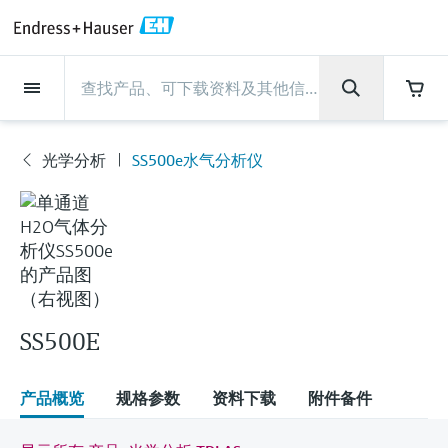
Back
Back
Back
Back
Back
Back
Back
Back
Back
Back
Back
Back
Back
Back
Back
Back
Back
Back
Back
Back
Back
Back
Back
Back
Back
Back
Back
Back
Back
Back
Back
Back
Back
Back
现场仪表
现场仪表
现场仪表
现场仪表
现场仪表
现场仪表
现场仪表
现场仪表
现场仪表
现场仪表
服务产品
服务产品
服务产品
服务产品
服务产品
服务产品
行业应用
行业应用
行业应用
行业应用
行业应用
行业应用
行业应用
行业应用
行业应用
支持
公司
公司
公司
公司
公司
公司
公司
公司
现场仪表
流量
物位测量
液体分析
温度测量
压力测量
系统产品
光学分析
Netilion IIoT
服务产品
Project and commissioning
技术支持服务
仪表维护
仪表性能优化服务
行业应用
支持
公司
Endress+Hauser集团
生产中心
集团实力
新闻与案例
活动和培训
您的Endress+Hauser职业生
services
涯
光学分析
SS500e水气分析仪
流量
电磁流量计
雷达物位测量
pH电极和变送器
温度变送器
绝压和表压测量
数据管理仪&数据记录仪
TDLAS和QF分析仪
Netilion Value
Project and commissioning services
远程技术支持
验证服务
校准报告分析
食品与饮料
快速获取服务支持！
Endress+Hauser集团
公司概况
物位和压力测量
过程安全性
新闻与案例总览
培训
现
技术支持中心 —— Endress+Hauser提供全方
仪表调试服务
Explore open positions
场
位服务，与您相伴前行
物位测量
科里奥利质量流量计
Vibronic point level detection
电导率传感器和变送器
工业温度计
差压测量
过程测控仪
拉曼光谱分析仪
Netilion Health
技术支持服务
远程资产监控
现场仪表校准服务
优化校准间隔时间
水务和环境：保护 —— 节约 —— 提高
生产中心
Endress+Hauser在中国
Endress+Hauser流量
网络安全性
所有文章
研讨会
仪
表
Industrial Project Management
在Endress+Hauser工作
下载区
液体分析
超声波流量计
导波雷达物位测量
浊度传感器和变送器
保护套管
选购全部
电源和安全栅
排放监测解决方案
Netilion Analytics
仪表维护
Process Instrumentation Courses
预防性维护服务
动态现场仪表评价和分析服务
石油与天然气：促进能源转型，实
集团实力
恩德斯豪斯科技中国
Endress+Hauser 液体分析
过程自动化项目流程
新闻稿
展览会
搜索和下载技术手册, 宣传资料, 出版物, 软
现净零目标
Extended warranty
件更新, 视频, 证书等各类文件!
更多工作机会
温度测量
涡街流量计
超声波物位测量
氯传感器和变送器
高温型温度计
WirelessHART解决方案
颗粒测量设备
Netilion Library
仪表性能优化服务
Repair of measuring instruments
客户案例
财务业绩
温度+系统产品
My Endress+Hauser
事实速览
在线研讨会和回放
SS500E
学习
生命科学：创新技术助推卓越运营
德国耶拿分析仪器公司的工作机会
压力测量
热式质量流量计
电容物位测量
溶解氧传感器和变送器
卫生型温度计
网关和调制解调器
数字分析仪解决方案
Netilion Inventory
View all
新闻与案例
集团管理层
Endress+Hauser 数字解决方案
建立电子采购流程，从容应对未来
媒体活动
峰会
产品概览
规格参数
资料下载
附件备件
化工：深化合作，助推可持续成功
需求
学习中心
IST创新传感器技术公司的工作机
系统产品
Differential pressure flow
静压液位测量
实验室检测仪表和便携式pH计
紧凑型温度计
设备配置用平板电脑
过程气体分析仪
Netilion Connect
活动和培训
发展历程
Endress+Hauser 光学分析
线下活动
学习中心 - 探索Endress+Hauser学习平台上