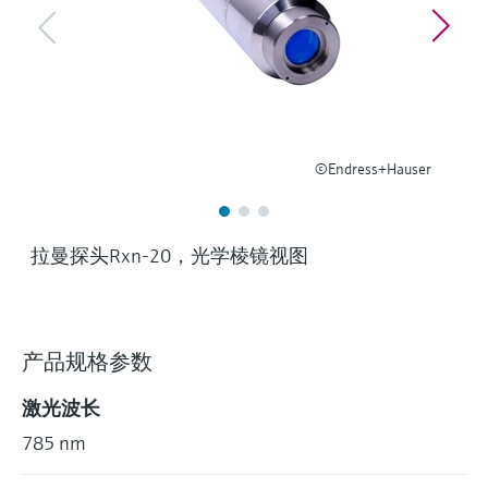
选购全部
Memosens数字技术
查找产品具体信息和文档
选购全部
备件查找工具
您可通过产品型号、订单代码或序列号，轻
松查找所需备件。
©Endress+Hauser
拉曼探头Rxn-20，光学棱镜视图
产品规格参数
激光波长
785 nm