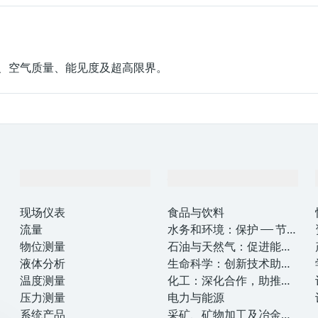
、空气质量、能见度及超高限界。
产品与服务
行业应用
现场仪表
食品与饮料
流量
水务和环境：保护 —— 节约
物位测量
—— 提高
石油与天然气：促进能源
液体分析
转型，实现净零目标
生命科学：创新技术助推
温度测量
卓越运营
化工：深化合作，助推可
压力测量
持续成功
电力与能源
系统产品
采矿、矿物加工及冶金：