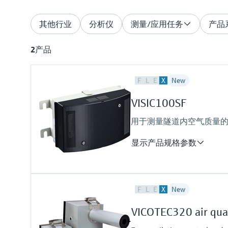
其他行业
分析仪
测量/应用任务
产品
2
产品
F
L
E
X
New
VISIC100SF
用于测量隧道内空气质量
显示产品规格参数
测量值
F
L
E
X
New
浑浊度 (K值), CO, NO, NO2
测量范围
VICOTEC320 air qual
浑浊度 (K值): 0 ... 15 km⁻¹