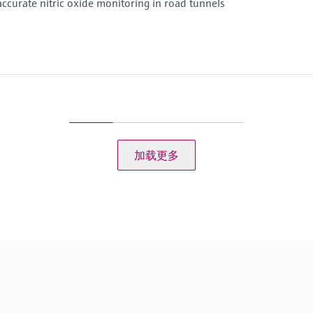
accurate nitric oxide monitoring in road tunnels
RVS 09.02.22
一致性
O, 温度
ASTRA "Guideline - Ven
RABT 2006
加载更多
RVS 09.02.22
C