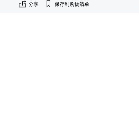
分享
保存到购物清单
F
L
E
X