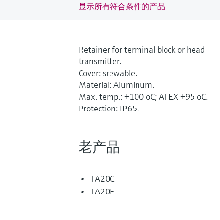
显示所有符合条件的产品
Retainer for terminal block or head
transmitter.
Cover: srewable.
Material: Aluminum.
Max. temp.: +100 oC; ATEX +95 oC.
Protection: IP65.
老产品
TA20C
TA20E