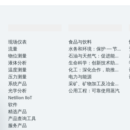
产品与服务
行业应用
现场仪表
食品与饮料
流量
水务和环境：保护 —— 节约
物位测量
—— 提高
石油与天然气：促进能源
液体分析
转型，实现净零目标
生命科学：创新技术助推
温度测量
卓越运营
化工：深化合作，助推可
压力测量
持续成功
电力与能源
系统产品
采矿、矿物加工及冶金：
光学分析
打造可持续的未来
公用工程：可靠使用蒸汽
Netilion IIoT
软件
精选产品
产品查询工具
服务产品