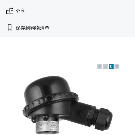
会
的指导课程与资源，随时随地提升技能。
measurement
电力与能源
光学分析
Conductive level measurement
全自动水质采样仪
温度开关
能量管理仪和应用管理仪
空气质量测量装置
Netilion Device Viewer
您的Endress+Hauser职业生涯
文化与价值观
Endress+Hauser SICK
查找市场活动及培训
分享
活动和培训
Job opportunities at
选购全部
采矿、矿物加工及冶金：打造可持
根据需要，从培训、研讨会、展会、峰会或
Endress+Hauser SICK
Netilion IIoT
Float switch level measurement
TOC、COD和SAC分析仪
表面温度计
浪涌保护器
烟雾探测器
Netilion Water
可持续发展
Endress+Hauser Technology China
续的未来
保存到购物清单
在线研讨会等各种活动中灵活选择。
软件
放射线物位测量
ORP电极和变送器
线缆式温度计
选购全部
视距测量仪
关联公司
公用工程：可靠使用蒸汽
阻旋料位开关
污泥界面传感器和变送器
多点温度计
超高探测器
F
L
E
X
产品工具
所有行业的关注焦点
伺服液位测量
营养盐分析仪和传感器
选购全部
选购全部
通过产品筛选，选择测量仪表
工业领域的可持续发展解决方案
机电式物位测量
金属分析仪
通过产品特性查找适当的测量设备、软件或
系统组件。
数字化驱动流程工业转型升级
微波限位栅物位测量
光度计
Applicator 选型和计算软件
决策级过程透明度，赋能卓越运营
通过应用参数查找、选择并配置产品
Level measurement with pressure
微波传输测量原理
Device Viewer