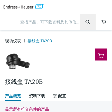
Back
Back
Back
Back
Back
Back
Back
Back
Back
Back
Back
Back
Back
Back
Back
Back
Back
Back
Back
Back
Back
Back
Back
Back
Back
Back
Back
Back
Back
Back
Back
Back
Back
Back
现场仪表
现场仪表
现场仪表
现场仪表
现场仪表
现场仪表
现场仪表
现场仪表
现场仪表
现场仪表
服务产品
服务产品
服务产品
服务产品
服务产品
服务产品
行业应用
行业应用
行业应用
行业应用
行业应用
行业应用
行业应用
行业应用
行业应用
支持
公司
公司
公司
公司
公司
公司
公司
公司
现场仪表
流量
物位测量
液体分析
温度测量
压力测量
系统产品
光学分析
Netilion IIoT
服务产品
Project and commissioning
技术支持服务
仪表维护
仪表性能优化服务
行业应用
支持
公司
Endress+Hauser集团
生产中心
集团实力
新闻与案例
活动和培训
您的Endress+Hauser职业生
services
涯
现场仪表
接线盒 TA20B
流量
电磁流量计
雷达物位测量
pH电极和变送器
温度变送器
绝压和表压测量
数据管理仪&数据记录仪
TDLAS和QF分析仪
Netilion Value
Project and commissioning services
远程技术支持
验证服务
校准报告分析
食品与饮料
快速获取服务支持！
Endress+Hauser集团
公司概况
物位和压力测量
过程安全性
新闻与案例总览
培训
技术支持中心 —— Endress+Hauser提供全方
仪表调试服务
Explore open positions
位服务，与您相伴前行
物位测量
科里奥利质量流量计
Vibronic point level detection
电导率传感器和变送器
工业温度计
差压测量
过程测控仪
拉曼光谱分析仪
Netilion Health
技术支持服务
远程资产监控
现场仪表校准服务
优化校准间隔时间
水务和环境：保护 —— 节约 —— 提高
生产中心
Endress+Hauser在中国
Endress+Hauser流量
网络安全性
所有文章
研讨会
Industrial Project Management
在Endress+Hauser工作
下载区
液体分析
超声波流量计
导波雷达物位测量
浊度传感器和变送器
保护套管
选购全部
电源和安全栅
排放监测解决方案
Netilion Analytics
仪表维护
Process Instrumentation Courses
预防性维护服务
动态现场仪表评价和分析服务
石油与天然气：促进能源转型，实
集团实力
恩德斯豪斯科技中国
Endress+Hauser 液体分析
过程自动化项目流程
新闻稿
展览会
搜索和下载技术手册, 宣传资料, 出版物, 软
现净零目标
Extended warranty
件更新, 视频, 证书等各类文件!
更多工作机会
接线盒 TA20B
温度测量
涡街流量计
超声波物位测量
氯传感器和变送器
高温型温度计
WirelessHART解决方案
颗粒测量设备
Netilion Library
仪表性能优化服务
Repair of measuring instruments
客户案例
财务业绩
温度+系统产品
My Endress+Hauser
事实速览
在线研讨会和回放
学习
生命科学：创新技术助推卓越运营
德国耶拿分析仪器公司的工作机会
压力测量
热式质量流量计
电容物位测量
溶解氧传感器和变送器
卫生型温度计
网关和调制解调器
数字分析仪解决方案
Netilion Inventory
View all
新闻与案例
集团管理层
Endress+Hauser 数字解决方案
建立电子采购流程，从容应对未来
媒体活动
峰会
产品概览
资料下载
配置
化工：深化合作，助推可持续成功
需求
学习中心
IST创新传感器技术公司的工作机
系统产品
Differential pressure flow
静压液位测量
实验室检测仪表和便携式pH计
紧凑型温度计
设备配置用平板电脑
过程气体分析仪
Netilion Connect
活动和培训
发展历程
Endress+Hauser 光学分析
线下活动
显示所有符合条件的产品
学习中心 - 探索Endress+Hauser学习平台上