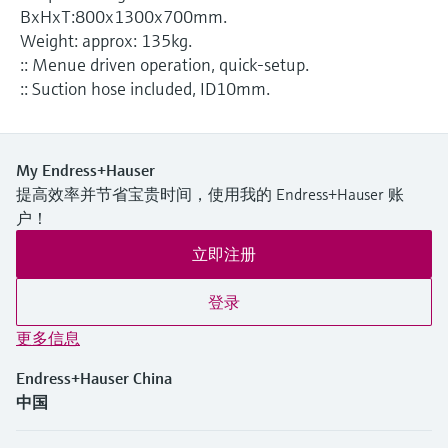
BxHxT:800x1300x700mm.
Weight: approx: 135kg.
:: Menue driven operation, quick-setup.
:: Suction hose included, ID10mm.
My Endress+Hauser
提高效率并节省宝贵时间，使用我的 Endress+Hauser 账
户！
立即注册
登录
更多信息
Endress+Hauser China
中国