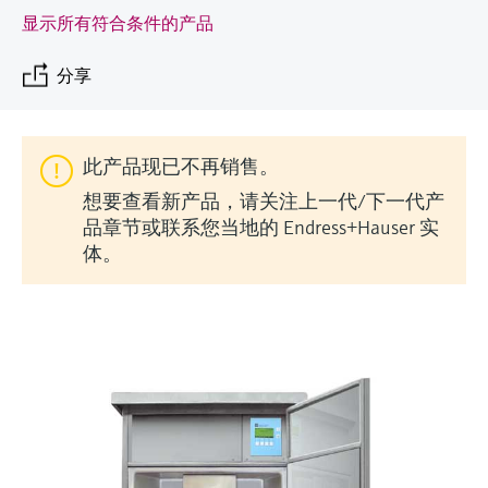
会
的指导课程与资源，随时随地提升技能。
measurement
电力与能源
显示所有符合条件的产品
光学分析
Conductive level measurement
全自动水质采样仪
温度开关
能量管理仪和应用管理仪
空气质量测量装置
Netilion Device Viewer
您的Endress+Hauser职业生涯
文化与价值观
Endress+Hauser SICK
查找市场活动及培训
活动和培训
Job opportunities at
选购全部
采矿、矿物加工及冶金：打造可持
分享
根据需要，从培训、研讨会、展会、峰会或
Endress+Hauser SICK
Netilion IIoT
Float switch level measurement
TOC、COD和SAC分析仪
表面温度计
浪涌保护器
烟雾探测器
Netilion Water
可持续发展
Endress+Hauser Technology China
续的未来
在线研讨会等各种活动中灵活选择。
软件
放射线物位测量
ORP电极和变送器
线缆式温度计
选购全部
视距测量仪
关联公司
公用工程：可靠使用蒸汽
此产品现已不再销售。
想要查看新产品，请关注上一代/下一代产
阻旋料位开关
污泥界面传感器和变送器
多点温度计
超高探测器
品章节或联系您当地的 Endress+Hauser 实
产品工具
所有行业的关注焦点
体。
伺服液位测量
营养盐分析仪和传感器
选购全部
选购全部
通过产品筛选，选择测量仪表
工业领域的可持续发展解决方案
机电式物位测量
金属分析仪
通过产品特性查找适当的测量设备、软件或
系统组件。
数字化驱动流程工业转型升级
微波限位栅物位测量
光度计
Applicator 选型和计算软件
决策级过程透明度，赋能卓越运营
通过应用参数查找、选择并配置产品
Level measurement with pressure
微波传输测量原理
Device Viewer