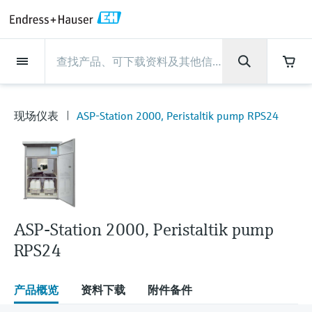
Back
Back
Back
Back
Back
Back
Back
Back
Back
Back
Back
Back
Back
Back
Back
Back
Back
Back
Back
Back
Back
Back
Back
Back
Back
Back
Back
Back
Back
Back
Back
Back
Back
Back
现场仪表
现场仪表
现场仪表
现场仪表
现场仪表
现场仪表
现场仪表
现场仪表
现场仪表
现场仪表
服务产品
服务产品
服务产品
服务产品
服务产品
服务产品
行业应用
行业应用
行业应用
行业应用
行业应用
行业应用
行业应用
行业应用
行业应用
支持
公司
公司
公司
公司
公司
公司
公司
公司
现场仪表
流量
物位测量
液体分析
温度测量
压力测量
系统产品
光学分析
Netilion IIoT
服务产品
Project and commissioning
技术支持服务
仪表维护
仪表性能优化服务
行业应用
支持
公司
Endress+Hauser集团
生产中心
集团实力
新闻与案例
活动和培训
您的Endress+Hauser职业生
services
涯
现场仪表
ASP-Station 2000, Peristaltik pump RPS24
流量
电磁流量计
雷达物位测量
pH电极和变送器
温度变送器
绝压和表压测量
数据管理仪&数据记录仪
TDLAS和QF分析仪
Netilion Value
Project and commissioning services
远程技术支持
验证服务
校准报告分析
食品与饮料
快速获取服务支持！
Endress+Hauser集团
公司概况
物位和压力测量
过程安全性
新闻与案例总览
培训
技术支持中心 —— Endress+Hauser提供全方
仪表调试服务
Explore open positions
位服务，与您相伴前行
物位测量
科里奥利质量流量计
Vibronic point level detection
电导率传感器和变送器
工业温度计
差压测量
过程测控仪
拉曼光谱分析仪
Netilion Health
技术支持服务
远程资产监控
现场仪表校准服务
优化校准间隔时间
水务和环境：保护 —— 节约 —— 提高
生产中心
Endress+Hauser在中国
Endress+Hauser流量
网络安全性
所有文章
研讨会
Industrial Project Management
在Endress+Hauser工作
下载区
液体分析
超声波流量计
导波雷达物位测量
浊度传感器和变送器
保护套管
选购全部
电源和安全栅
排放监测解决方案
Netilion Analytics
仪表维护
Process Instrumentation Courses
预防性维护服务
动态现场仪表评价和分析服务
石油与天然气：促进能源转型，实
集团实力
恩德斯豪斯科技中国
Endress+Hauser 液体分析
过程自动化项目流程
新闻稿
展览会
搜索和下载技术手册, 宣传资料, 出版物, 软
现净零目标
Extended warranty
件更新, 视频, 证书等各类文件!
更多工作机会
ASP-Station 2000, Peristaltik pump
温度测量
涡街流量计
超声波物位测量
氯传感器和变送器
高温型温度计
WirelessHART解决方案
颗粒测量设备
Netilion Library
仪表性能优化服务
Repair of measuring instruments
客户案例
财务业绩
温度+系统产品
My Endress+Hauser
事实速览
在线研讨会和回放
学习
RPS24
生命科学：创新技术助推卓越运营
德国耶拿分析仪器公司的工作机会
压力测量
热式质量流量计
电容物位测量
溶解氧传感器和变送器
卫生型温度计
网关和调制解调器
数字分析仪解决方案
Netilion Inventory
View all
新闻与案例
集团管理层
Endress+Hauser 数字解决方案
建立电子采购流程，从容应对未来
媒体活动
峰会
化工：深化合作，助推可持续成功
需求
学习中心
产品概览
资料下载
附件备件
IST创新传感器技术公司的工作机
系统产品
Differential pressure flow
静压液位测量
实验室检测仪表和便携式pH计
紧凑型温度计
设备配置用平板电脑
过程气体分析仪
Netilion Connect
活动和培训
发展历程
Endress+Hauser 光学分析
线下活动
学习中心 - 探索Endress+Hauser学习平台上