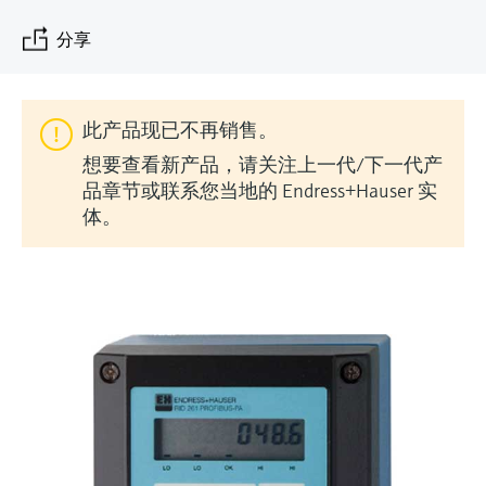
会
的指导课程与资源，随时随地提升技能。
measurement
电力与能源
光学分析
Conductive level measurement
全自动水质采样仪
温度开关
能量管理仪和应用管理仪
空气质量测量装置
Netilion Device Viewer
您的Endress+Hauser职业生涯
文化与价值观
Endress+Hauser SICK
查找市场活动及培训
分享
活动和培训
Job opportunities at
选购全部
采矿、矿物加工及冶金：打造可持
根据需要，从培训、研讨会、展会、峰会或
Endress+Hauser SICK
Netilion IIoT
Float switch level measurement
TOC、COD和SAC分析仪
表面温度计
浪涌保护器
烟雾探测器
Netilion Water
可持续发展
Endress+Hauser Technology China
续的未来
在线研讨会等各种活动中灵活选择。
此产品现已不再销售。
软件
放射线物位测量
ORP电极和变送器
线缆式温度计
选购全部
视距测量仪
关联公司
公用工程：可靠使用蒸汽
想要查看新产品，请关注上一代/下一代产
品章节或联系您当地的 Endress+Hauser 实
阻旋料位开关
污泥界面传感器和变送器
多点温度计
超高探测器
体。
产品工具
所有行业的关注焦点
伺服液位测量
营养盐分析仪和传感器
选购全部
选购全部
通过产品筛选，选择测量仪表
工业领域的可持续发展解决方案
机电式物位测量
金属分析仪
通过产品特性查找适当的测量设备、软件或
系统组件。
数字化驱动流程工业转型升级
微波限位栅物位测量
光度计
Applicator 选型和计算软件
决策级过程透明度，赋能卓越运营
通过应用参数查找、选择并配置产品
Level measurement with pressure
微波传输测量原理
Device Viewer