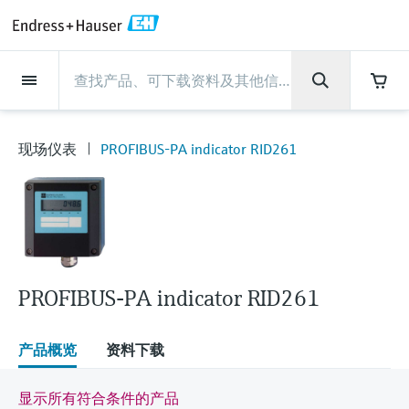
Back
Back
Back
Back
Back
Back
Back
Back
Back
Back
Back
Back
Back
Back
Back
Back
Back
Back
Back
Back
Back
Back
Back
Back
Back
Back
Back
Back
Back
Back
Back
Back
Back
Back
现场仪表
现场仪表
现场仪表
现场仪表
现场仪表
现场仪表
现场仪表
现场仪表
现场仪表
现场仪表
服务产品
服务产品
服务产品
服务产品
服务产品
服务产品
行业应用
行业应用
行业应用
行业应用
行业应用
行业应用
行业应用
行业应用
行业应用
支持
公司
公司
公司
公司
公司
公司
公司
公司
现场仪表
流量
物位测量
液体分析
温度测量
压力测量
系统产品
光学分析
Netilion IIoT
服务产品
Project and commissioning
技术支持服务
仪表维护
仪表性能优化服务
行业应用
支持
公司
Endress+Hauser集团
生产中心
集团实力
新闻与案例
活动和培训
您的Endress+Hauser职业生
services
涯
现场仪表
PROFIBUS-PA indicator RID261
流量
电磁流量计
雷达物位测量
pH电极和变送器
温度变送器
绝压和表压测量
数据管理仪&数据记录仪
TDLAS和QF分析仪
Netilion Value
Project and commissioning services
远程技术支持
验证服务
校准报告分析
食品与饮料
快速获取服务支持！
Endress+Hauser集团
公司概况
物位和压力测量
过程安全性
新闻与案例总览
培训
技术支持中心 —— Endress+Hauser提供全方
仪表调试服务
Explore open positions
位服务，与您相伴前行
物位测量
科里奥利质量流量计
Vibronic point level detection
电导率传感器和变送器
工业温度计
差压测量
过程测控仪
拉曼光谱分析仪
Netilion Health
技术支持服务
远程资产监控
现场仪表校准服务
优化校准间隔时间
水务和环境：保护 —— 节约 —— 提高
生产中心
Endress+Hauser在中国
Endress+Hauser流量
网络安全性
所有文章
研讨会
Industrial Project Management
在Endress+Hauser工作
下载区
液体分析
超声波流量计
导波雷达物位测量
浊度传感器和变送器
保护套管
选购全部
电源和安全栅
排放监测解决方案
Netilion Analytics
仪表维护
Process Instrumentation Courses
预防性维护服务
动态现场仪表评价和分析服务
石油与天然气：促进能源转型，实
集团实力
恩德斯豪斯科技中国
Endress+Hauser 液体分析
过程自动化项目流程
新闻稿
展览会
搜索和下载技术手册, 宣传资料, 出版物, 软
现净零目标
Extended warranty
件更新, 视频, 证书等各类文件!
更多工作机会
PROFIBUS-PA indicator RID261
温度测量
涡街流量计
超声波物位测量
氯传感器和变送器
高温型温度计
WirelessHART解决方案
颗粒测量设备
Netilion Library
仪表性能优化服务
Repair of measuring instruments
客户案例
财务业绩
温度+系统产品
My Endress+Hauser
事实速览
在线研讨会和回放
学习
生命科学：创新技术助推卓越运营
德国耶拿分析仪器公司的工作机会
压力测量
热式质量流量计
电容物位测量
溶解氧传感器和变送器
卫生型温度计
网关和调制解调器
数字分析仪解决方案
Netilion Inventory
View all
新闻与案例
集团管理层
Endress+Hauser 数字解决方案
建立电子采购流程，从容应对未来
媒体活动
峰会
产品概览
资料下载
化工：深化合作，助推可持续成功
需求
学习中心
IST创新传感器技术公司的工作机
系统产品
Differential pressure flow
静压液位测量
实验室检测仪表和便携式pH计
紧凑型温度计
设备配置用平板电脑
过程气体分析仪
Netilion Connect
活动和培训
发展历程
Endress+Hauser 光学分析
线下活动
显示所有符合条件的产品
学习中心 - 探索Endress+Hauser学习平台上