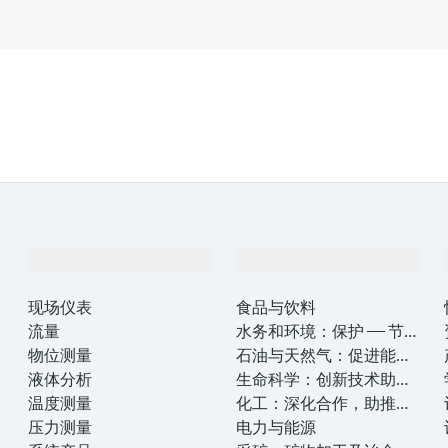
产品与服务
行业应用
现场仪表
食品与饮料
流量
水务和环境：保护 —— 节约
物位测量
—— 提高
石油与天然气：促进能源
液体分析
转型，实现净零目标
生命科学：创新技术助推
温度测量
卓越运营
化工：深化合作，助推可
压力测量
持续成功
电力与能源