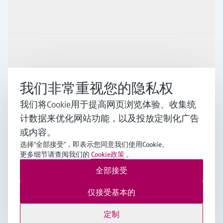
行业应用
支持
我们非常重视您的隐私权
公司
我们将Cookie用于提高网页浏览体验、收集统
计数据来优化网站功能，以及投放定制化广告
或内容。
CHN
•
中文
选择“全部接受”，即表示您同意我们使用Cookie。
更多细节请查阅我们的
Cookie政策
。
全部接受
Endress+Hauser Group Services AG ©版权所有
版本说明
使用条款
数据保护
通用条款与条件规范及营业执照
仅接受基本的
沪ICP备18006034号
沪公网安备 31011202012364号
定制