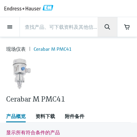
Back
Back
Back
Back
Back
Back
Back
Back
Back
Back
Back
Back
Back
Back
Back
Back
Back
Back
Back
Back
Back
Back
Back
Back
Back
Back
Back
Back
Back
Back
Back
Back
Back
Back
现场仪表
现场仪表
现场仪表
现场仪表
现场仪表
现场仪表
现场仪表
现场仪表
现场仪表
现场仪表
服务产品
服务产品
服务产品
服务产品
服务产品
服务产品
行业应用
行业应用
行业应用
行业应用
行业应用
行业应用
行业应用
行业应用
行业应用
支持
公司
公司
公司
公司
公司
公司
公司
公司
现场仪表
流量
物位测量
液体分析
温度测量
压力测量
系统产品
光学分析
Netilion IIoT
服务产品
Project and commissioning
技术支持服务
仪表维护
仪表性能优化服务
行业应用
支持
公司
Endress+Hauser集团
生产中心
集团实力
新闻与案例
活动和培训
您的Endress+Hauser职业生
services
涯
现场仪表
Cerabar M PMC41
流量
电磁流量计
雷达物位测量
pH电极和变送器
温度变送器
绝压和表压测量
数据管理仪&数据记录仪
TDLAS和QF分析仪
Netilion Value
Project and commissioning services
远程技术支持
验证服务
校准报告分析
食品与饮料
快速获取服务支持！
Endress+Hauser集团
公司概况
物位和压力测量
过程安全性
新闻与案例总览
培训
技术支持中心 —— Endress+Hauser提供全方
仪表调试服务
Explore open positions
位服务，与您相伴前行
物位测量
科里奥利质量流量计
Vibronic point level detection
电导率传感器和变送器
工业温度计
差压测量
过程测控仪
拉曼光谱分析仪
Netilion Health
技术支持服务
远程资产监控
现场仪表校准服务
优化校准间隔时间
水务和环境：保护 —— 节约 —— 提高
生产中心
Endress+Hauser在中国
Endress+Hauser流量
网络安全性
所有文章
研讨会
Industrial Project Management
在Endress+Hauser工作
下载区
液体分析
超声波流量计
导波雷达物位测量
浊度传感器和变送器
保护套管
选购全部
电源和安全栅
排放监测解决方案
Netilion Analytics
仪表维护
Process Instrumentation Courses
预防性维护服务
动态现场仪表评价和分析服务
石油与天然气：促进能源转型，实
集团实力
恩德斯豪斯科技中国
Endress+Hauser 液体分析
过程自动化项目流程
新闻稿
展览会
搜索和下载技术手册, 宣传资料, 出版物, 软
现净零目标
Extended warranty
件更新, 视频, 证书等各类文件!
更多工作机会
Cerabar M PMC41
温度测量
涡街流量计
超声波物位测量
氯传感器和变送器
高温型温度计
WirelessHART解决方案
颗粒测量设备
Netilion Library
仪表性能优化服务
Repair of measuring instruments
客户案例
财务业绩
温度+系统产品
My Endress+Hauser
事实速览
在线研讨会和回放
学习
生命科学：创新技术助推卓越运营
德国耶拿分析仪器公司的工作机会
压力测量
热式质量流量计
电容物位测量
溶解氧传感器和变送器
卫生型温度计
网关和调制解调器
数字分析仪解决方案
Netilion Inventory
View all
新闻与案例
集团管理层
Endress+Hauser 数字解决方案
建立电子采购流程，从容应对未来
媒体活动
峰会
产品概览
资料下载
附件备件
化工：深化合作，助推可持续成功
需求
学习中心
IST创新传感器技术公司的工作机
系统产品
Differential pressure flow
静压液位测量
实验室检测仪表和便携式pH计
紧凑型温度计
设备配置用平板电脑
过程气体分析仪
Netilion Connect
活动和培训
发展历程
Endress+Hauser 光学分析
线下活动
显示所有符合条件的产品
学习中心 - 探索Endress+Hauser学习平台上