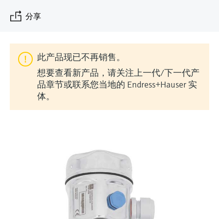
会
的指导课程与资源，随时随地提升技能。
measurement
电力与能源
分享
光学分析
Conductive level measurement
全自动水质采样仪
温度开关
能量管理仪和应用管理仪
空气质量测量装置
Netilion Device Viewer
您的Endress+Hauser职业生涯
文化与价值观
Endress+Hauser SICK
查找市场活动及培训
活动和培训
Job opportunities at
选购全部
采矿、矿物加工及冶金：打造可持
根据需要，从培训、研讨会、展会、峰会或
Endress+Hauser SICK
Netilion IIoT
Float switch level measurement
TOC、COD和SAC分析仪
表面温度计
浪涌保护器
烟雾探测器
Netilion Water
可持续发展
Endress+Hauser Technology China
续的未来
在线研讨会等各种活动中灵活选择。
此产品现已不再销售。
软件
放射线物位测量
ORP电极和变送器
线缆式温度计
选购全部
视距测量仪
关联公司
公用工程：可靠使用蒸汽
想要查看新产品，请关注上一代/下一代产
品章节或联系您当地的 Endress+Hauser 实
阻旋料位开关
污泥界面传感器和变送器
多点温度计
超高探测器
体。
产品工具
所有行业的关注焦点
伺服液位测量
营养盐分析仪和传感器
选购全部
选购全部
通过产品筛选，选择测量仪表
工业领域的可持续发展解决方案
机电式物位测量
金属分析仪
通过产品特性查找适当的测量设备、软件或
系统组件。
数字化驱动流程工业转型升级
微波限位栅物位测量
光度计
Applicator 选型和计算软件
决策级过程透明度，赋能卓越运营
通过应用参数查找、选择并配置产品
Level measurement with pressure
微波传输测量原理
Device Viewer