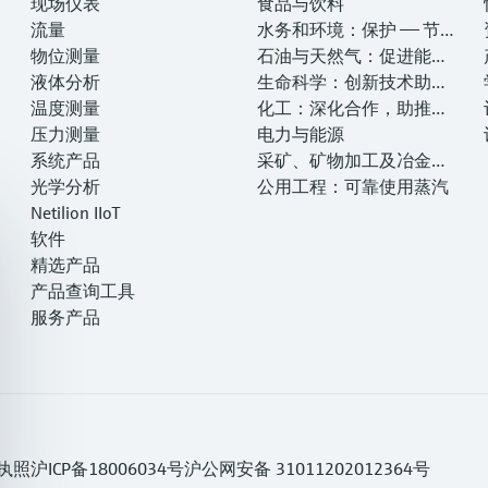
现场仪表
食品与饮料
流量
水务和环境：保护 —— 节约
物位测量
—— 提高
石油与天然气：促进能源
液体分析
转型，实现净零目标
生命科学：创新技术助推
温度测量
卓越运营
化工：深化合作，助推可
压力测量
持续成功
电力与能源
系统产品
采矿、矿物加工及冶金：
光学分析
打造可持续的未来
公用工程：可靠使用蒸汽
Netilion IIoT
软件
精选产品
产品查询工具
服务产品
执照
沪ICP备18006034号
沪公网安备 31011202012364号