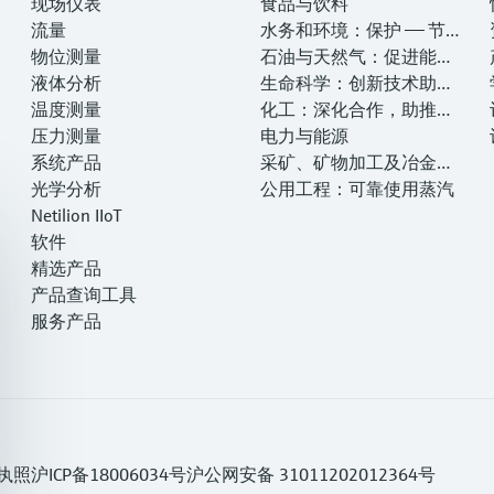
现场仪表
食品与饮料
流量
水务和环境：保护 —— 节约
物位测量
—— 提高
石油与天然气：促进能源
液体分析
转型，实现净零目标
生命科学：创新技术助推
温度测量
卓越运营
化工：深化合作，助推可
压力测量
持续成功
电力与能源
系统产品
采矿、矿物加工及冶金：
光学分析
打造可持续的未来
公用工程：可靠使用蒸汽
Netilion IIoT
软件
精选产品
产品查询工具
服务产品
执照
沪ICP备18006034号
沪公网安备 31011202012364号