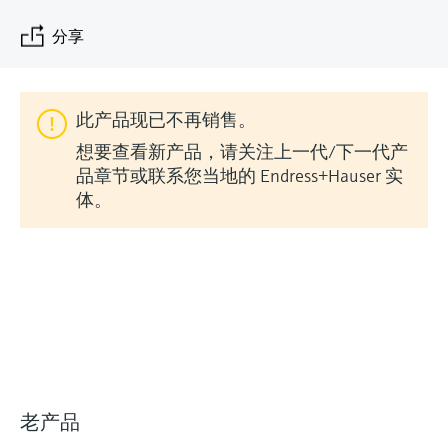
会
的指导课程与资源，随时随地提升技能。
measurement
电力与能源
光学分析
Conductive level measurement
全自动水质采样仪
温度开关
能量管理仪和应用管理仪
空气质量测量装置
Netilion Device Viewer
您的Endress+Hauser职业生涯
文化与价值观
Endress+Hauser SICK
查找市场活动及培训
分享
活动和培训
Job opportunities at
选购全部
采矿、矿物加工及冶金：打造可持
根据需要，从培训、研讨会、展会、峰会或
Endress+Hauser SICK
Netilion IIoT
Float switch level measurement
TOC、COD和SAC分析仪
表面温度计
浪涌保护器
烟雾探测器
Netilion Water
可持续发展
Endress+Hauser Technology China
续的未来
在线研讨会等各种活动中灵活选择。
此产品现已不再销售。
软件
放射线物位测量
ORP电极和变送器
线缆式温度计
选购全部
视距测量仪
关联公司
公用工程：可靠使用蒸汽
想要查看新产品，请关注上一代/下一代产
品章节或联系您当地的 Endress+Hauser 实
阻旋料位开关
污泥界面传感器和变送器
多点温度计
超高探测器
体。
产品工具
所有行业的关注焦点
伺服液位测量
营养盐分析仪和传感器
选购全部
选购全部
通过产品筛选，选择测量仪表
工业领域的可持续发展解决方案
机电式物位测量
金属分析仪
通过产品特性查找适当的测量设备、软件或
系统组件。
数字化驱动流程工业转型升级
微波限位栅物位测量
光度计
Applicator 选型和计算软件
决策级过程透明度，赋能卓越运营
通过应用参数查找、选择并配置产品
Level measurement with pressure
微波传输测量原理
老产品
Device Viewer