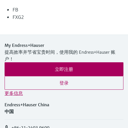
选购全部
Memosens数字技术
查找产品具体信息和文档
FB
选购全部
FXG2
备件查找工具
您可通过产品型号、订单代码或序列号，轻
松查找所需备件。
My Endress+Hauser
提高效率并节省宝贵时间，使用我的 Endress+Hauser 账
户！
立即注册
登录
更多信息
Endress+Hauser China
中国
+86-21-2403 9600