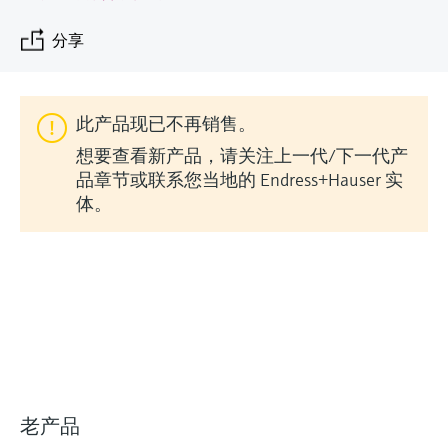
会
的指导课程与资源，随时随地提升技能。
measurement
电力与能源
光学分析
Conductive level measurement
全自动水质采样仪
温度开关
能量管理仪和应用管理仪
空气质量测量装置
Netilion Device Viewer
您的Endress+Hauser职业生涯
文化与价值观
Endress+Hauser SICK
查找市场活动及培训
分享
活动和培训
Job opportunities at
选购全部
采矿、矿物加工及冶金：打造可持
根据需要，从培训、研讨会、展会、峰会或
Endress+Hauser SICK
Netilion IIoT
Float switch level measurement
TOC、COD和SAC分析仪
表面温度计
浪涌保护器
烟雾探测器
Netilion Water
可持续发展
Endress+Hauser Technology China
续的未来
在线研讨会等各种活动中灵活选择。
此产品现已不再销售。
软件
放射线物位测量
ORP电极和变送器
线缆式温度计
选购全部
视距测量仪
关联公司
公用工程：可靠使用蒸汽
想要查看新产品，请关注上一代/下一代产
品章节或联系您当地的 Endress+Hauser 实
阻旋料位开关
污泥界面传感器和变送器
多点温度计
超高探测器
体。
产品工具
所有行业的关注焦点
伺服液位测量
营养盐分析仪和传感器
选购全部
选购全部
通过产品筛选，选择测量仪表
工业领域的可持续发展解决方案
机电式物位测量
金属分析仪
通过产品特性查找适当的测量设备、软件或
系统组件。
数字化驱动流程工业转型升级
微波限位栅物位测量
光度计
Applicator 选型和计算软件
决策级过程透明度，赋能卓越运营
通过应用参数查找、选择并配置产品
Level measurement with pressure
微波传输测量原理
老产品
Device Viewer