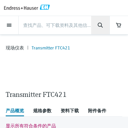
Back
Back
Back
Back
Back
Back
Back
Back
Back
Back
Back
Back
Back
Back
Back
Back
Back
Back
Back
Back
Back
Back
Back
Back
Back
Back
Back
Back
Back
Back
Back
Back
Back
Back
现场仪表
现场仪表
现场仪表
现场仪表
现场仪表
现场仪表
现场仪表
现场仪表
现场仪表
现场仪表
服务产品
服务产品
服务产品
服务产品
服务产品
服务产品
行业应用
行业应用
行业应用
行业应用
行业应用
行业应用
行业应用
行业应用
行业应用
支持
公司
公司
公司
公司
公司
公司
公司
公司
现场仪表
流量
物位测量
液体分析
温度测量
压力测量
系统产品
光学分析
Netilion IIoT
服务产品
Project and commissioning
技术支持服务
仪表维护
仪表性能优化服务
行业应用
支持
公司
Endress+Hauser集团
生产中心
集团实力
新闻与案例
活动和培训
您的Endress+Hauser职业生
services
涯
现场仪表
Transmitter FTC421
流量
电磁流量计
雷达物位测量
pH电极和变送器
温度变送器
绝压和表压测量
数据管理仪&数据记录仪
TDLAS和QF分析仪
Netilion Value
Project and commissioning services
远程技术支持
验证服务
校准报告分析
食品与饮料
快速获取服务支持！
Endress+Hauser集团
公司概况
物位和压力测量
过程安全性
新闻与案例总览
培训
技术支持中心 —— Endress+Hauser提供全方
仪表调试服务
Explore open positions
位服务，与您相伴前行
物位测量
科里奥利质量流量计
Vibronic point level detection
电导率传感器和变送器
工业温度计
差压测量
过程测控仪
拉曼光谱分析仪
Netilion Health
技术支持服务
远程资产监控
现场仪表校准服务
优化校准间隔时间
水务和环境：保护 —— 节约 —— 提高
生产中心
Endress+Hauser在中国
Endress+Hauser流量
网络安全性
所有文章
研讨会
Industrial Project Management
在Endress+Hauser工作
下载区
液体分析
超声波流量计
导波雷达物位测量
浊度传感器和变送器
保护套管
选购全部
电源和安全栅
排放监测解决方案
Netilion Analytics
仪表维护
Process Instrumentation Courses
预防性维护服务
动态现场仪表评价和分析服务
石油与天然气：促进能源转型，实
集团实力
恩德斯豪斯科技中国
Endress+Hauser 液体分析
过程自动化项目流程
新闻稿
展览会
搜索和下载技术手册, 宣传资料, 出版物, 软
现净零目标
Extended warranty
件更新, 视频, 证书等各类文件!
更多工作机会
Transmitter FTC421
温度测量
涡街流量计
超声波物位测量
氯传感器和变送器
高温型温度计
WirelessHART解决方案
颗粒测量设备
Netilion Library
仪表性能优化服务
Repair of measuring instruments
客户案例
财务业绩
温度+系统产品
My Endress+Hauser
事实速览
在线研讨会和回放
学习
生命科学：创新技术助推卓越运营
德国耶拿分析仪器公司的工作机会
压力测量
热式质量流量计
电容物位测量
溶解氧传感器和变送器
卫生型温度计
网关和调制解调器
数字分析仪解决方案
Netilion Inventory
View all
新闻与案例
集团管理层
Endress+Hauser 数字解决方案
建立电子采购流程，从容应对未来
媒体活动
峰会
产品概览
规格参数
资料下载
附件备件
化工：深化合作，助推可持续成功
需求
学习中心
IST创新传感器技术公司的工作机
系统产品
Differential pressure flow
静压液位测量
实验室检测仪表和便携式pH计
紧凑型温度计
设备配置用平板电脑
过程气体分析仪
Netilion Connect
活动和培训
发展历程
Endress+Hauser 光学分析
线下活动
学习中心 - 探索Endress+Hauser学习平台上
显示所有符合条件的产品