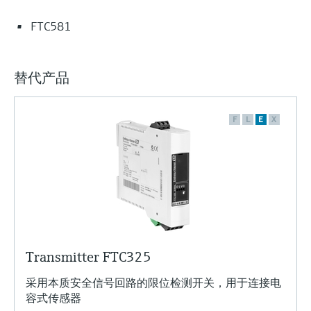
选购全部
Memosens数字技术
查找产品具体信息和文档
FTC581
选购全部
备件查找工具
您可通过产品型号、订单代码或序列号，轻
替代产品
松查找所需备件。
F
L
E
X
Transmitter FTC325
采用本质安全信号回路的限位检测开关，用于连接电
容式传感器