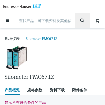
Back
Back
Back
Back
Back
Back
Back
Back
Back
Back
Back
Back
Back
Back
Back
Back
Back
Back
Back
Back
Back
Back
Back
Back
Back
Back
Back
Back
Back
Back
Back
Back
Back
Back
现场仪表
现场仪表
现场仪表
现场仪表
现场仪表
现场仪表
现场仪表
现场仪表
现场仪表
现场仪表
服务产品
服务产品
服务产品
服务产品
服务产品
服务产品
行业应用
行业应用
行业应用
行业应用
行业应用
行业应用
行业应用
行业应用
行业应用
支持
公司
公司
公司
公司
公司
公司
公司
公司
现场仪表
流量
物位测量
液体分析
温度测量
压力测量
系统产品
光学分析
Netilion IIoT
服务产品
Project and commissioning
技术支持服务
仪表维护
仪表性能优化服务
行业应用
支持
公司
Endress+Hauser集团
生产中心
集团实力
新闻与案例
活动和培训
您的Endress+Hauser职业生
services
涯
现场仪表
Silometer FMC671Z
流量
电磁流量计
雷达物位测量
pH电极和变送器
温度变送器
绝压和表压测量
数据管理仪&数据记录仪
TDLAS和QF分析仪
Netilion Value
Project and commissioning services
远程技术支持
验证服务
校准报告分析
食品与饮料
快速获取服务支持！
Endress+Hauser集团
公司概况
物位和压力测量
过程安全性
新闻与案例总览
培训
技术支持中心 —— Endress+Hauser提供全方
仪表调试服务
Explore open positions
位服务，与您相伴前行
物位测量
科里奥利质量流量计
Vibronic point level detection
电导率传感器和变送器
工业温度计
差压测量
过程测控仪
拉曼光谱分析仪
Netilion Health
技术支持服务
远程资产监控
现场仪表校准服务
优化校准间隔时间
水务和环境：保护 —— 节约 —— 提高
生产中心
Endress+Hauser在中国
Endress+Hauser流量
网络安全性
所有文章
研讨会
Industrial Project Management
在Endress+Hauser工作
下载区
液体分析
超声波流量计
导波雷达物位测量
浊度传感器和变送器
保护套管
选购全部
电源和安全栅
排放监测解决方案
Netilion Analytics
仪表维护
Process Instrumentation Courses
预防性维护服务
动态现场仪表评价和分析服务
石油与天然气：促进能源转型，实
集团实力
恩德斯豪斯科技中国
Endress+Hauser 液体分析
过程自动化项目流程
新闻稿
展览会
搜索和下载技术手册, 宣传资料, 出版物, 软
现净零目标
Extended warranty
件更新, 视频, 证书等各类文件!
更多工作机会
Silometer FMC671Z
温度测量
涡街流量计
超声波物位测量
氯传感器和变送器
高温型温度计
WirelessHART解决方案
颗粒测量设备
Netilion Library
仪表性能优化服务
Repair of measuring instruments
客户案例
财务业绩
温度+系统产品
My Endress+Hauser
事实速览
在线研讨会和回放
学习
生命科学：创新技术助推卓越运营
德国耶拿分析仪器公司的工作机会
压力测量
热式质量流量计
电容物位测量
溶解氧传感器和变送器
卫生型温度计
网关和调制解调器
数字分析仪解决方案
Netilion Inventory
View all
新闻与案例
集团管理层
Endress+Hauser 数字解决方案
建立电子采购流程，从容应对未来
媒体活动
峰会
产品概览
规格参数
资料下载
附件备件
化工：深化合作，助推可持续成功
需求
学习中心
IST创新传感器技术公司的工作机
系统产品
Differential pressure flow
静压液位测量
实验室检测仪表和便携式pH计
紧凑型温度计
设备配置用平板电脑
过程气体分析仪
Netilion Connect
活动和培训
发展历程
Endress+Hauser 光学分析
线下活动
学习中心 - 探索Endress+Hauser学习平台上
显示所有符合条件的产品