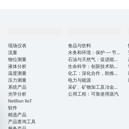
产品与服务
行业应用
现场仪表
食品与饮料
流量
水务和环境：保护 —— 节约
物位测量
—— 提高
石油与天然气：促进能源
液体分析
转型，实现净零目标
生命科学：创新技术助推
温度测量
卓越运营
化工：深化合作，助推可
压力测量
持续成功
电力与能源
系统产品
采矿、矿物加工及冶金：
光学分析
打造可持续的未来
公用工程：可靠使用蒸汽
Netilion IIoT
软件
精选产品
产品查询工具
服务产品