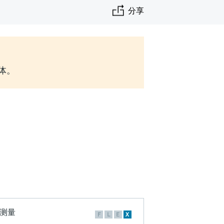
分享
实体。
F
L
E
X