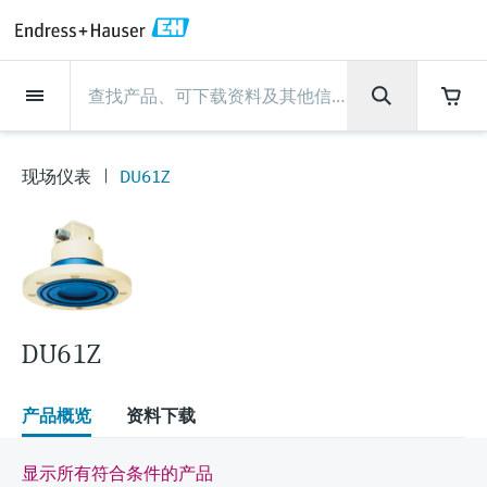
Back
Back
Back
Back
Back
Back
Back
Back
Back
Back
Back
Back
Back
Back
Back
Back
Back
Back
Back
Back
Back
Back
Back
Back
Back
Back
Back
Back
Back
Back
Back
Back
Back
Back
现场仪表
现场仪表
现场仪表
现场仪表
现场仪表
现场仪表
现场仪表
现场仪表
现场仪表
现场仪表
服务产品
服务产品
服务产品
服务产品
服务产品
服务产品
行业应用
行业应用
行业应用
行业应用
行业应用
行业应用
行业应用
行业应用
行业应用
支持
公司
公司
公司
公司
公司
公司
公司
公司
现场仪表
流量
物位测量
液体分析
温度测量
压力测量
系统产品
光学分析
Netilion IIoT
服务产品
Project and commissioning
技术支持服务
仪表维护
仪表性能优化服务
行业应用
支持
公司
Endress+Hauser集团
生产中心
集团实力
新闻与案例
活动和培训
您的Endress+Hauser职业生
services
涯
现场仪表
DU61Z
流量
电磁流量计
雷达物位测量
pH电极和变送器
温度变送器
绝压和表压测量
数据管理仪&数据记录仪
TDLAS和QF分析仪
Netilion Value
Project and commissioning services
远程技术支持
验证服务
校准报告分析
食品与饮料
快速获取服务支持！
Endress+Hauser集团
公司概况
物位和压力测量
过程安全性
新闻与案例总览
培训
技术支持中心 —— Endress+Hauser提供全方
仪表调试服务
Explore open positions
位服务，与您相伴前行
物位测量
科里奥利质量流量计
Vibronic point level detection
电导率传感器和变送器
工业温度计
差压测量
过程测控仪
拉曼光谱分析仪
Netilion Health
技术支持服务
远程资产监控
现场仪表校准服务
优化校准间隔时间
水务和环境：保护 —— 节约 —— 提高
生产中心
Endress+Hauser在中国
Endress+Hauser流量
网络安全性
所有文章
研讨会
Industrial Project Management
在Endress+Hauser工作
下载区
液体分析
超声波流量计
导波雷达物位测量
浊度传感器和变送器
保护套管
选购全部
电源和安全栅
排放监测解决方案
Netilion Analytics
仪表维护
Process Instrumentation Courses
预防性维护服务
动态现场仪表评价和分析服务
石油与天然气：促进能源转型，实
集团实力
恩德斯豪斯科技中国
Endress+Hauser 液体分析
过程自动化项目流程
新闻稿
展览会
搜索和下载技术手册, 宣传资料, 出版物, 软
现净零目标
Extended warranty
件更新, 视频, 证书等各类文件!
更多工作机会
DU61Z
温度测量
涡街流量计
超声波物位测量
氯传感器和变送器
高温型温度计
WirelessHART解决方案
颗粒测量设备
Netilion Library
仪表性能优化服务
Repair of measuring instruments
客户案例
财务业绩
温度+系统产品
My Endress+Hauser
事实速览
在线研讨会和回放
学习
生命科学：创新技术助推卓越运营
德国耶拿分析仪器公司的工作机会
压力测量
热式质量流量计
电容物位测量
溶解氧传感器和变送器
卫生型温度计
网关和调制解调器
数字分析仪解决方案
Netilion Inventory
View all
新闻与案例
集团管理层
Endress+Hauser 数字解决方案
建立电子采购流程，从容应对未来
媒体活动
峰会
产品概览
资料下载
化工：深化合作，助推可持续成功
需求
学习中心
IST创新传感器技术公司的工作机
系统产品
Differential pressure flow
静压液位测量
实验室检测仪表和便携式pH计
紧凑型温度计
设备配置用平板电脑
过程气体分析仪
Netilion Connect
活动和培训
发展历程
Endress+Hauser 光学分析
线下活动
显示所有符合条件的产品
学习中心 - 探索Endress+Hauser学习平台上