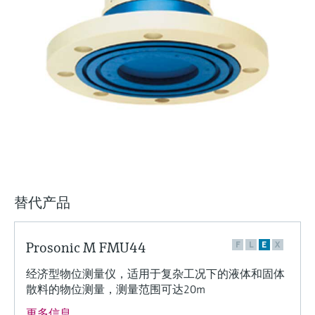
选购全部
Memosens数字技术
查找产品具体信息和文档
选购全部
备件查找工具
您可通过产品型号、订单代码或序列号，轻
松查找所需备件。
替代产品
Prosonic M FMU44
F
L
E
X
经济型物位测量仪，适用于复杂工况下的液体和固体
散料的物位测量，测量范围可达20m
更多信息