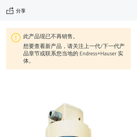
会
的指导课程与资源，随时随地提升技能。
measurement
电力与能源
分享
光学分析
Conductive level measurement
全自动水质采样仪
温度开关
能量管理仪和应用管理仪
空气质量测量装置
Netilion Device Viewer
您的Endress+Hauser职业生涯
文化与价值观
Endress+Hauser SICK
查找市场活动及培训
活动和培训
Job opportunities at
选购全部
采矿、矿物加工及冶金：打造可持
根据需要，从培训、研讨会、展会、峰会或
Endress+Hauser SICK
Netilion IIoT
Float switch level measurement
TOC、COD和SAC分析仪
表面温度计
浪涌保护器
烟雾探测器
Netilion Water
可持续发展
Endress+Hauser Technology China
续的未来
在线研讨会等各种活动中灵活选择。
此产品现已不再销售。
软件
放射线物位测量
ORP电极和变送器
线缆式温度计
选购全部
视距测量仪
关联公司
公用工程：可靠使用蒸汽
想要查看新产品，请关注上一代/下一代产
品章节或联系您当地的 Endress+Hauser 实
阻旋料位开关
污泥界面传感器和变送器
多点温度计
超高探测器
体。
产品工具
所有行业的关注焦点
伺服液位测量
营养盐分析仪和传感器
选购全部
选购全部
通过产品筛选，选择测量仪表
工业领域的可持续发展解决方案
机电式物位测量
金属分析仪
通过产品特性查找适当的测量设备、软件或
系统组件。
数字化驱动流程工业转型升级
微波限位栅物位测量
光度计
Applicator 选型和计算软件
决策级过程透明度，赋能卓越运营
通过应用参数查找、选择并配置产品
Level measurement with pressure
微波传输测量原理
Device Viewer