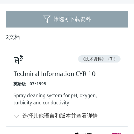
会
的指导课程与资源，随时随地提升技能。
measurement
电力与能源
光学分析
Conductive level measurement
全自动水质采样仪
温度开关
能量管理仪和应用管理仪
空气质量测量装置
Netilion Device Viewer
您的Endress+Hauser职业生涯
文化与价值观
Endress+Hauser SICK
查找市场活动及培训
活动和培训
Job opportunities at
筛选可下载资料
选购全部
采矿、矿物加工及冶金：打造可持
根据需要，从培训、研讨会、展会、峰会或
Endress+Hauser SICK
Netilion IIoT
Float switch level measurement
TOC、COD和SAC分析仪
表面温度计
浪涌保护器
烟雾探测器
Netilion Water
可持续发展
Endress+Hauser Technology China
续的未来
在线研讨会等各种活动中灵活选择。
2文档
软件
放射线物位测量
ORP电极和变送器
线缆式温度计
选购全部
视距测量仪
关联公司
公用工程：可靠使用蒸汽
阻旋料位开关
污泥界面传感器和变送器
多点温度计
超高探测器
《技术资料》（TI）
产品工具
所有行业的关注焦点
Technical Information CYR 10
伺服液位测量
营养盐分析仪和传感器
选购全部
选购全部
通过产品筛选，选择测量仪表
英语版 - 07/1998
工业领域的可持续发展解决方案
机电式物位测量
金属分析仪
通过产品特性查找适当的测量设备、软件或
Spray cleaning system for pH, oxygen,
系统组件。
数字化驱动流程工业转型升级
turbidity and conductivity
微波限位栅物位测量
光度计
Applicator 选型和计算软件
选择其他语言和版本并查看详情
决策级过程透明度，赋能卓越运营
通过应用参数查找、选择并配置产品
Level measurement with pressure
微波传输测量原理
Device Viewer