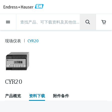
Back
Back
Back
Back
Back
Back
Back
Back
Back
Back
Back
Back
Back
Back
Back
Back
Back
Back
Back
Back
Back
Back
Back
Back
Back
Back
Back
Back
Back
Back
Back
Back
Back
Back
现场仪表
现场仪表
现场仪表
现场仪表
现场仪表
现场仪表
现场仪表
现场仪表
现场仪表
现场仪表
服务产品
服务产品
服务产品
服务产品
服务产品
服务产品
行业应用
行业应用
行业应用
行业应用
行业应用
行业应用
行业应用
行业应用
行业应用
支持
公司
公司
公司
公司
公司
公司
公司
公司
现场仪表
流量
物位测量
液体分析
温度测量
压力测量
系统产品
光学分析
Netilion IIoT
服务产品
Project and commissioning
技术支持服务
仪表维护
仪表性能优化服务
行业应用
支持
公司
Endress+Hauser集团
生产中心
集团实力
新闻与案例
活动和培训
您的Endress+Hauser职业生
services
涯
现场仪表
CYR20
流量
电磁流量计
雷达物位测量
pH电极和变送器
温度变送器
绝压和表压测量
数据管理仪&数据记录仪
TDLAS和QF分析仪
Netilion Value
Project and commissioning services
远程技术支持
验证服务
校准报告分析
食品与饮料
快速获取服务支持！
Endress+Hauser集团
公司概况
物位和压力测量
过程安全性
新闻与案例总览
培训
技术支持中心 —— Endress+Hauser提供全方
仪表调试服务
Explore open positions
位服务，与您相伴前行
物位测量
科里奥利质量流量计
Vibronic point level detection
电导率传感器和变送器
工业温度计
差压测量
过程测控仪
拉曼光谱分析仪
Netilion Health
技术支持服务
远程资产监控
现场仪表校准服务
优化校准间隔时间
水务和环境：保护 —— 节约 —— 提高
生产中心
Endress+Hauser在中国
Endress+Hauser流量
网络安全性
所有文章
研讨会
Industrial Project Management
在Endress+Hauser工作
下载区
液体分析
超声波流量计
导波雷达物位测量
浊度传感器和变送器
保护套管
选购全部
电源和安全栅
排放监测解决方案
Netilion Analytics
仪表维护
Process Instrumentation Courses
预防性维护服务
动态现场仪表评价和分析服务
石油与天然气：促进能源转型，实
集团实力
恩德斯豪斯科技中国
Endress+Hauser 液体分析
过程自动化项目流程
新闻稿
展览会
搜索和下载技术手册, 宣传资料, 出版物, 软
现净零目标
Extended warranty
件更新, 视频, 证书等各类文件!
更多工作机会
CYR20
温度测量
涡街流量计
超声波物位测量
氯传感器和变送器
高温型温度计
WirelessHART解决方案
颗粒测量设备
Netilion Library
仪表性能优化服务
Repair of measuring instruments
客户案例
财务业绩
温度+系统产品
My Endress+Hauser
事实速览
在线研讨会和回放
学习
生命科学：创新技术助推卓越运营
德国耶拿分析仪器公司的工作机会
压力测量
热式质量流量计
电容物位测量
溶解氧传感器和变送器
卫生型温度计
网关和调制解调器
数字分析仪解决方案
Netilion Inventory
View all
新闻与案例
集团管理层
Endress+Hauser 数字解决方案
建立电子采购流程，从容应对未来
媒体活动
峰会
产品概览
资料下载
附件备件
化工：深化合作，助推可持续成功
需求
学习中心
IST创新传感器技术公司的工作机
系统产品
Differential pressure flow
静压液位测量
实验室检测仪表和便携式pH计
紧凑型温度计
设备配置用平板电脑
过程气体分析仪
Netilion Connect
活动和培训
发展历程
Endress+Hauser 光学分析
线下活动
学习中心 - 探索Endress+Hauser学习平台上