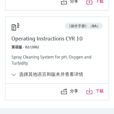
选购全部
Memosens数字技术
分享
下载
查找产品具体信息和文档
选购全部
备件查找工具
您可通过产品型号、订单代码或序列号，轻
《操作手册》（BA）
松查找所需备件。
Operating Instructions CYR 10
英语版 - 02/2002
Spray Cleaning System for pH, Oxygen and
Turbidity
选择其他语言和版本并查看详情
分享
下载