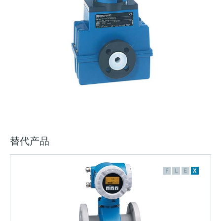
选购全部
Memosens数字技术
查找产品具体信息和文档
选购全部
备件查找工具
您可通过产品型号、订单代码或序列号，轻
松查找所需备件。
替代产品
F
L
E
X