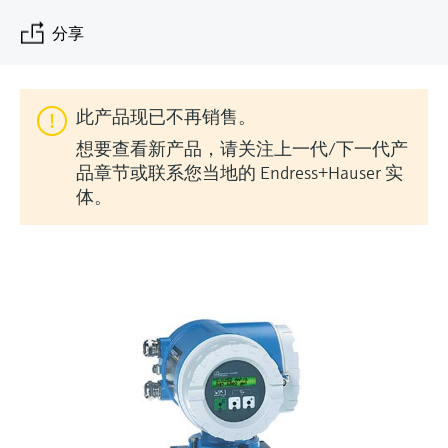
会
的指导课程与资源，随时随地提升技能。
measurement
电力与能源
分享
光学分析
Conductive level measurement
全自动水质采样仪
温度开关
能量管理仪和应用管理仪
空气质量测量装置
Netilion Device Viewer
您的Endress+Hauser职业生涯
文化与价值观
Endress+Hauser SICK
查找市场活动及培训
活动和培训
Job opportunities at
选购全部
采矿、矿物加工及冶金：打造可持
根据需要，从培训、研讨会、展会、峰会或
Endress+Hauser SICK
Netilion IIoT
Float switch level measurement
TOC、COD和SAC分析仪
表面温度计
浪涌保护器
烟雾探测器
Netilion Water
可持续发展
Endress+Hauser Technology China
续的未来
在线研讨会等各种活动中灵活选择。
此产品现已不再销售。
软件
放射线物位测量
ORP电极和变送器
线缆式温度计
选购全部
视距测量仪
关联公司
公用工程：可靠使用蒸汽
想要查看新产品，请关注上一代/下一代产
品章节或联系您当地的 Endress+Hauser 实
阻旋料位开关
污泥界面传感器和变送器
多点温度计
超高探测器
体。
产品工具
所有行业的关注焦点
伺服液位测量
营养盐分析仪和传感器
选购全部
选购全部
通过产品筛选，选择测量仪表
工业领域的可持续发展解决方案
机电式物位测量
金属分析仪
通过产品特性查找适当的测量设备、软件或
系统组件。
数字化驱动流程工业转型升级
微波限位栅物位测量
光度计
Applicator 选型和计算软件
决策级过程透明度，赋能卓越运营
通过应用参数查找、选择并配置产品
Level measurement with pressure
微波传输测量原理
Device Viewer