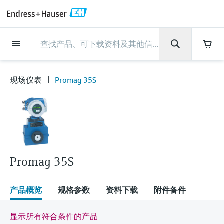
Back
Back
Back
Back
Back
Back
Back
Back
Back
Back
Back
Back
Back
Back
Back
Back
Back
Back
Back
Back
Back
Back
Back
Back
Back
Back
Back
Back
Back
Back
Back
Back
Back
Back
现场仪表
现场仪表
现场仪表
现场仪表
现场仪表
现场仪表
现场仪表
现场仪表
现场仪表
现场仪表
服务产品
服务产品
服务产品
服务产品
服务产品
服务产品
行业应用
行业应用
行业应用
行业应用
行业应用
行业应用
行业应用
行业应用
行业应用
支持
公司
公司
公司
公司
公司
公司
公司
公司
现场仪表
流量
物位测量
液体分析
温度测量
压力测量
系统产品
光学分析
Netilion IIoT
服务产品
Project and commissioning
技术支持服务
仪表维护
仪表性能优化服务
行业应用
支持
公司
Endress+Hauser集团
生产中心
集团实力
新闻与案例
活动和培训
您的Endress+Hauser职业生
services
涯
现场仪表
Promag 35S
流量
电磁流量计
雷达物位测量
pH电极和变送器
温度变送器
绝压和表压测量
数据管理仪&数据记录仪
TDLAS和QF分析仪
Netilion Value
Project and commissioning services
远程技术支持
验证服务
校准报告分析
食品与饮料
快速获取服务支持！
Endress+Hauser集团
公司概况
物位和压力测量
过程安全性
新闻与案例总览
培训
技术支持中心 —— Endress+Hauser提供全方
仪表调试服务
Explore open positions
位服务，与您相伴前行
物位测量
科里奥利质量流量计
Vibronic point level detection
电导率传感器和变送器
工业温度计
差压测量
过程测控仪
拉曼光谱分析仪
Netilion Health
技术支持服务
远程资产监控
现场仪表校准服务
优化校准间隔时间
水务和环境：保护 —— 节约 —— 提高
生产中心
Endress+Hauser在中国
Endress+Hauser流量
网络安全性
所有文章
研讨会
Industrial Project Management
在Endress+Hauser工作
下载区
液体分析
超声波流量计
导波雷达物位测量
浊度传感器和变送器
保护套管
选购全部
电源和安全栅
排放监测解决方案
Netilion Analytics
仪表维护
Process Instrumentation Courses
预防性维护服务
动态现场仪表评价和分析服务
石油与天然气：促进能源转型，实
集团实力
恩德斯豪斯科技中国
Endress+Hauser 液体分析
过程自动化项目流程
新闻稿
展览会
搜索和下载技术手册, 宣传资料, 出版物, 软
现净零目标
Extended warranty
件更新, 视频, 证书等各类文件!
更多工作机会
Promag 35S
温度测量
涡街流量计
超声波物位测量
氯传感器和变送器
高温型温度计
WirelessHART解决方案
颗粒测量设备
Netilion Library
仪表性能优化服务
Repair of measuring instruments
客户案例
财务业绩
温度+系统产品
My Endress+Hauser
事实速览
在线研讨会和回放
学习
生命科学：创新技术助推卓越运营
德国耶拿分析仪器公司的工作机会
压力测量
热式质量流量计
电容物位测量
溶解氧传感器和变送器
卫生型温度计
网关和调制解调器
数字分析仪解决方案
Netilion Inventory
View all
新闻与案例
集团管理层
Endress+Hauser 数字解决方案
建立电子采购流程，从容应对未来
媒体活动
峰会
产品概览
规格参数
资料下载
附件备件
化工：深化合作，助推可持续成功
需求
学习中心
IST创新传感器技术公司的工作机
系统产品
Differential pressure flow
静压液位测量
实验室检测仪表和便携式pH计
紧凑型温度计
设备配置用平板电脑
过程气体分析仪
Netilion Connect
活动和培训
发展历程
Endress+Hauser 光学分析
线下活动
显示所有符合条件的产品
学习中心 - 探索Endress+Hauser学习平台上