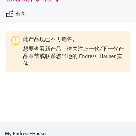
会
的指导课程与资源，随时随地提升技能。
measurement
电力与能源
光学分析
Conductive level measurement
全自动水质采样仪
温度开关
能量管理仪和应用管理仪
空气质量测量装置
Netilion Device Viewer
您的Endress+Hauser职业生涯
文化与价值观
Endress+Hauser SICK
查找市场活动及培训
分享
活动和培训
Job opportunities at
选购全部
采矿、矿物加工及冶金：打造可持
根据需要，从培训、研讨会、展会、峰会或
Endress+Hauser SICK
Netilion IIoT
Float switch level measurement
TOC、COD和SAC分析仪
表面温度计
浪涌保护器
烟雾探测器
Netilion Water
可持续发展
Endress+Hauser Technology China
续的未来
在线研讨会等各种活动中灵活选择。
此产品现已不再销售。
软件
放射线物位测量
ORP电极和变送器
线缆式温度计
选购全部
视距测量仪
关联公司
公用工程：可靠使用蒸汽
想要查看新产品，请关注上一代/下一代产
品章节或联系您当地的 Endress+Hauser 实
阻旋料位开关
污泥界面传感器和变送器
多点温度计
超高探测器
体。
产品工具
所有行业的关注焦点
伺服液位测量
营养盐分析仪和传感器
选购全部
选购全部
通过产品筛选，选择测量仪表
工业领域的可持续发展解决方案
机电式物位测量
金属分析仪
通过产品特性查找适当的测量设备、软件或
系统组件。
数字化驱动流程工业转型升级
微波限位栅物位测量
光度计
Applicator 选型和计算软件
决策级过程透明度，赋能卓越运营
通过应用参数查找、选择并配置产品
Level measurement with pressure
微波传输测量原理
My Endress+Hauser
Device Viewer