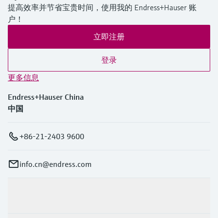
选购全部
Memosens数字技术
提高效率并节省宝贵时间，使用我的 Endress+Hauser 账
查找产品具体信息和文档
户！
选购全部
备件查找工具
立即注册
您可通过产品型号、订单代码或序列号，轻
松查找所需备件。
登录
更多信息
Endress+Hauser China
中国
+86-21-2403 9600
info.cn@endress.com
产品与服务