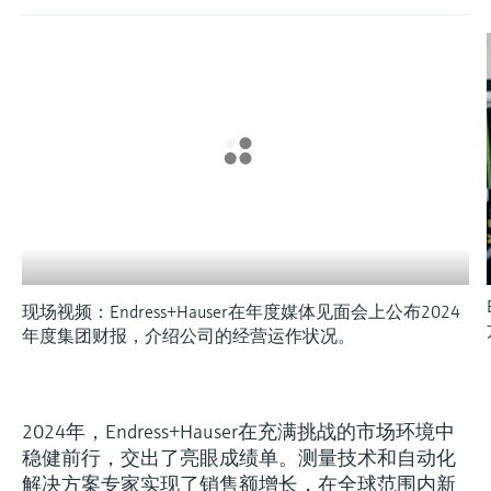
会
的指导课程与资源，随时随地提升技能。
measurement
电力与能源
光学分析
Conductive level measurement
全自动水质采样仪
温度开关
能量管理仪和应用管理仪
空气质量测量装置
Netilion Device Viewer
您的Endress+Hauser职业生涯
文化与价值观
Endress+Hauser SICK
查找市场活动及培训
活动和培训
Job opportunities at
选购全部
采矿、矿物加工及冶金：打造可持
根据需要，从培训、研讨会、展会、峰会或
Endress+Hauser SICK
Netilion IIoT
Float switch level measurement
TOC、COD和SAC分析仪
表面温度计
浪涌保护器
烟雾探测器
Netilion Water
可持续发展
Endress+Hauser Technology China
续的未来
在线研讨会等各种活动中灵活选择。
软件
放射线物位测量
ORP电极和变送器
线缆式温度计
选购全部
视距测量仪
关联公司
公用工程：可靠使用蒸汽
阻旋料位开关
污泥界面传感器和变送器
多点温度计
超高探测器
产品工具
所有行业的关注焦点
伺服液位测量
营养盐分析仪和传感器
选购全部
选购全部
通过产品筛选，选择测量仪表
工业领域的可持续发展解决方案
现场视频：Endress+Hauser在年度媒体见面会上公布2024
机电式物位测量
金属分析仪
通过产品特性查找适当的测量设备、软件或
年度集团财报，介绍公司的经营运作状况。
系统组件。
数字化驱动流程工业转型升级
微波限位栅物位测量
光度计
Applicator 选型和计算软件
决策级过程透明度，赋能卓越运营
2024年，Endress+Hauser在充满挑战的市场环境中
通过应用参数查找、选择并配置产品
Level measurement with pressure
微波传输测量原理
稳健前行，交出了亮眼成绩单。测量技术和自动化
解决方案专家实现了销售额增长，在全球范围内新
Device Viewer