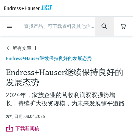
Back
Back
Back
Back
Back
Back
Back
Back
Back
Back
Back
Back
Back
Back
Back
Back
Back
Back
Back
Back
Back
Back
Back
Back
Back
Back
Back
Back
Back
Back
Back
Back
Back
Back
现场仪表
现场仪表
现场仪表
现场仪表
现场仪表
现场仪表
现场仪表
现场仪表
现场仪表
现场仪表
服务产品
服务产品
服务产品
服务产品
服务产品
服务产品
行业应用
行业应用
行业应用
行业应用
行业应用
行业应用
行业应用
行业应用
行业应用
支持
公司
公司
公司
公司
公司
公司
公司
公司
现场仪表
流量
物位测量
液体分析
温度测量
压力测量
系统产品
光学分析
Netilion IIoT
服务产品
Project and commissioning
技术支持服务
仪表维护
仪表性能优化服务
行业应用
支持
公司
Endress+Hauser集团
生产中心
集团实力
新闻与案例
活动和培训
您的Endress+Hauser职业生
services
涯
所有文章
流量
电磁流量计
雷达物位测量
pH电极和变送器
温度变送器
绝压和表压测量
数据管理仪&数据记录仪
TDLAS和QF分析仪
Netilion Value
Project and commissioning services
远程技术支持
验证服务
校准报告分析
食品与饮料
快速获取服务支持！
Endress+Hauser集团
公司概况
物位和压力测量
过程安全性
新闻与案例总览
培训
公
Endress+Hauser继续保持良好的发展态势
技术支持中心 —— Endress+Hauser提供全方
仪表调试服务
Explore open positions
司
位服务，与您相伴前行
物位测量
科里奥利质量流量计
Vibronic point level detection
电导率传感器和变送器
工业温度计
差压测量
过程测控仪
拉曼光谱分析仪
Netilion Health
技术支持服务
远程资产监控
现场仪表校准服务
优化校准间隔时间
水务和环境：保护 —— 节约 —— 提高
生产中心
Endress+Hauser在中国
Endress+Hauser流量
网络安全性
所有文章
研讨会
Endress+Hauser继续保持良好的
Industrial Project Management
在Endress+Hauser工作
下载区
发展态势
液体分析
超声波流量计
导波雷达物位测量
浊度传感器和变送器
保护套管
选购全部
电源和安全栅
排放监测解决方案
Netilion Analytics
仪表维护
Process Instrumentation Courses
预防性维护服务
动态现场仪表评价和分析服务
石油与天然气：促进能源转型，实
集团实力
恩德斯豪斯科技中国
Endress+Hauser 液体分析
过程自动化项目流程
新闻稿
展览会
搜索和下载技术手册, 宣传资料, 出版物, 软
现净零目标
Extended warranty
件更新, 视频, 证书等各类文件!
更多工作机会
2024年，家族企业的营收利润双双强势增
温度测量
涡街流量计
超声波物位测量
氯传感器和变送器
高温型温度计
WirelessHART解决方案
颗粒测量设备
Netilion Library
仪表性能优化服务
Repair of measuring instruments
客户案例
财务业绩
温度+系统产品
My Endress+Hauser
事实速览
在线研讨会和回放
长，持续扩大投资规模，为未来发展铺平道路
学习
生命科学：创新技术助推卓越运营
德国耶拿分析仪器公司的工作机会
压力测量
热式质量流量计
电容物位测量
溶解氧传感器和变送器
卫生型温度计
网关和调制解调器
数字分析仪解决方案
Netilion Inventory
View all
新闻与案例
集团管理层
Endress+Hauser 数字解决方案
建立电子采购流程，从容应对未来
媒体活动
峰会
发行日期: 08.04.2025
化工：深化合作，助推可持续成功
需求
学习中心
IST创新传感器技术公司的工作机
系统产品
Differential pressure flow
静压液位测量
实验室检测仪表和便携式pH计
紧凑型温度计
设备配置用平板电脑
过程气体分析仪
Netilion Connect
活动和培训
发展历程
Endress+Hauser 光学分析
线下活动
下载新闻稿
学习中心 - 探索Endress+Hauser学习平台上