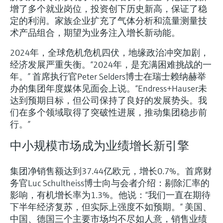
选购全部
Memosens数字技术
增了多个就业岗位，投资创下历史新高，保证了稳
查找产品具体信息和文档
定的利润。家族企业扩充了气体分析和流量测量技
选购全部
术产品组合，期望为业务注入增长新动能。
备件查找工具
您可通过产品型号、订单代码或序列号，轻
2024年，全球危机危机四伏，地缘政治冲突加剧，
松查找所需备件。
经济发展严重失衡。“2024年，是充满困难挑战的一
年。” 首席执行官Peter Selders博士在瑞士赖纳赫举
办的集团年度媒体见面会上说。“Endress+Hauser未
达到预期目标，但公司保持了良好的发展势头。我
们在多个领域取得了突破性进展，推动集团稳步前
行。”
中小规模市场成为业绩增长新引擎
集团净销售额达到37.44亿欧元，增长0.7%。首席财
务官Luc Schultheiss博士向与会者介绍：剔除汇率的
影响，有机增长率为1.3%。他说：“我们一直在期待
下半年经济复苏，但实际上强度不如预期。” 美国、
中国、德国三个主要市场均不尽如人意，销售业绩