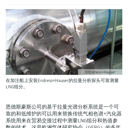
会
的指导课程与资源，随时随地提升技能。
measurement
电力与能源
光学分析
Conductive level measurement
全自动水质采样仪
温度开关
能量管理仪和应用管理仪
空气质量测量装置
Netilion Device Viewer
您的Endress+Hauser职业生涯
文化与价值观
Endress+Hauser SICK
查找市场活动及培训
活动和培训
Job opportunities at
选购全部
采矿、矿物加工及冶金：打造可持
根据需要，从培训、研讨会、展会、峰会或
Endress+Hauser SICK
Netilion IIoT
Float switch level measurement
TOC、COD和SAC分析仪
表面温度计
浪涌保护器
烟雾探测器
Netilion Water
可持续发展
Endress+Hauser Technology China
续的未来
在线研讨会等各种活动中灵活选择。
软件
放射线物位测量
ORP电极和变送器
线缆式温度计
选购全部
视距测量仪
关联公司
公用工程：可靠使用蒸汽
阻旋料位开关
污泥界面传感器和变送器
多点温度计
超高探测器
产品工具
所有行业的关注焦点
伺服液位测量
营养盐分析仪和传感器
选购全部
选购全部
©Endress+Hauser
通过产品筛选，选择测量仪表
在加注船上安装Endress+Hauser的拉曼分析探头可靠测量
工业领域的可持续发展解决方案
机电式物位测量
金属分析仪
LNG组分。
通过产品特性查找适当的测量设备、软件或
系统组件。
数字化驱动流程工业转型升级
微波限位栅物位测量
光度计
Applicator 选型和计算软件
恩德斯豪斯公司的基于拉曼光谱分析系统是一个可
决策级过程透明度，赋能卓越运营
靠的和低维护的可以用来替换传统气相色谱+汽化器
通过应用参数查找、选择并配置产品
Level measurement with pressure
微波传输测量原理
系统用来在贸易交接过程中测量LNG组分和热值参
Device Viewer
数的技术。这是欧洲气体研究协会（GERG）的多年