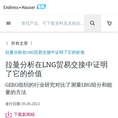
Back
Back
Back
Back
Back
Back
Back
Back
Back
Back
Back
Back
Back
Back
Back
Back
Back
Back
Back
Back
Back
Back
Back
Back
Back
Back
Back
Back
Back
Back
Back
Back
Back
Back
现场仪表
现场仪表
现场仪表
现场仪表
现场仪表
现场仪表
现场仪表
现场仪表
现场仪表
现场仪表
服务产品
服务产品
服务产品
服务产品
服务产品
服务产品
行业应用
行业应用
行业应用
行业应用
行业应用
行业应用
行业应用
行业应用
行业应用
支持
公司
公司
公司
公司
公司
公司
公司
公司
现场仪表
流量
物位测量
液体分析
温度测量
压力测量
系统产品
光学分析
Netilion IIoT
服务产品
Project and commissioning
技术支持服务
仪表维护
仪表性能优化服务
行业应用
支持
公司
Endress+Hauser集团
生产中心
集团实力
新闻与案例
活动和培训
您的Endress+Hauser职业生
services
涯
所有文章
流量
电磁流量计
雷达物位测量
pH电极和变送器
温度变送器
绝压和表压测量
数据管理仪&数据记录仪
TDLAS和QF分析仪
Netilion Value
Project and commissioning services
远程技术支持
验证服务
校准报告分析
食品与饮料
快速获取服务支持！
Endress+Hauser集团
公司概况
物位和压力测量
过程安全性
新闻与案例总览
培训
公
技术支持中心 —— Endress+Hauser提供全方
拉曼分析在LNG贸易交接中证明了它的价值
仪表调试服务
Explore open positions
司
位服务，与您相伴前行
物位测量
科里奥利质量流量计
Vibronic point level detection
电导率传感器和变送器
工业温度计
差压测量
过程测控仪
拉曼光谱分析仪
Netilion Health
技术支持服务
远程资产监控
现场仪表校准服务
优化校准间隔时间
水务和环境：保护 —— 节约 —— 提高
生产中心
Endress+Hauser在中国
Endress+Hauser流量
网络安全性
所有文章
研讨会
拉曼分析在LNG贸易交接中证明
Industrial Project Management
在Endress+Hauser工作
下载区
了它的价值
液体分析
超声波流量计
导波雷达物位测量
浊度传感器和变送器
保护套管
选购全部
电源和安全栅
排放监测解决方案
Netilion Analytics
仪表维护
Process Instrumentation Courses
预防性维护服务
动态现场仪表评价和分析服务
石油与天然气：促进能源转型，实
集团实力
恩德斯豪斯科技中国
Endress+Hauser 液体分析
过程自动化项目流程
新闻稿
展览会
搜索和下载技术手册, 宣传资料, 出版物, 软
现净零目标
Extended warranty
件更新, 视频, 证书等各类文件!
更多工作机会
GERG组织的行业研究对比了测量LNG组分和能
温度测量
涡街流量计
超声波物位测量
氯传感器和变送器
高温型温度计
WirelessHART解决方案
颗粒测量设备
Netilion Library
仪表性能优化服务
Repair of measuring instruments
客户案例
财务业绩
温度+系统产品
My Endress+Hauser
事实速览
在线研讨会和回放
量的方法
学习
生命科学：创新技术助推卓越运营
德国耶拿分析仪器公司的工作机会
压力测量
热式质量流量计
电容物位测量
溶解氧传感器和变送器
卫生型温度计
网关和调制解调器
数字分析仪解决方案
Netilion Inventory
View all
新闻与案例
集团管理层
Endress+Hauser 数字解决方案
建立电子采购流程，从容应对未来
媒体活动
峰会
发行日期: 05.05.2022
化工：深化合作，助推可持续成功
需求
学习中心
IST创新传感器技术公司的工作机
系统产品
Differential pressure flow
静压液位测量
实验室检测仪表和便携式pH计
紧凑型温度计
设备配置用平板电脑
过程气体分析仪
Netilion Connect
活动和培训
发展历程
Endress+Hauser 光学分析
线下活动
下载新闻稿
学习中心 - 探索Endress+Hauser学习平台上