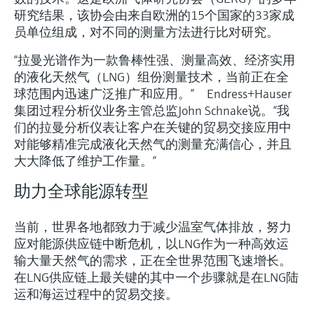
选购全部
Memosens数字技术
研究结果，该协会由来自欧洲的15个国家的33家成
查找产品具体信息和文档
员单位组成，对不同的测量方法进行比对研究。
选购全部
备件查找工具
“拉曼光谱作为一款鲁棒性强、测量高效、经济实用
您可通过产品型号、订单代码或序列号，轻
的液化天然气（LNG）组份测量技术，当前正在全
松查找所需备件。
球范围内迅速广泛推广和应用。” Endress+Hauser
集团过程分析仪业务主管总监John Schnake说。“我
们的拉曼分析仪表让客户在关键的贸易交接应用中
对能够精准完成液化天然气的测量充满信心，并且
大大降低了维护工作量。”
助力全球能源转型
当前，世界各地都致力于减少温室气体排放，努力
应对能源供应链中断危机，以LNG作为一种高效运
输大量天然气的需求，正在全世界范围飞速增长。
在LNG供应链上最关键的其中一个步骤就是在LNG陆
运和海运过程中的贸易交接。