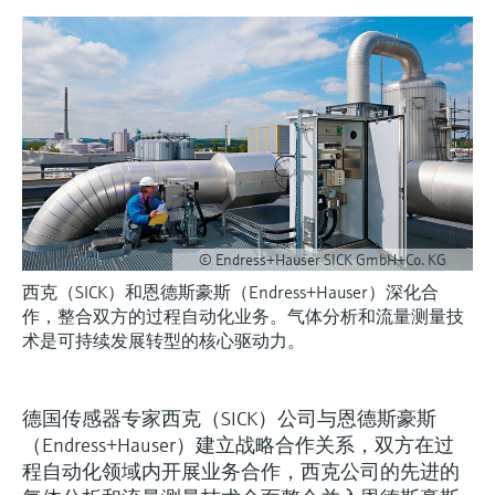
会
的指导课程与资源，随时随地提升技能。
measurement
电力与能源
光学分析
Conductive level measurement
全自动水质采样仪
温度开关
能量管理仪和应用管理仪
空气质量测量装置
Netilion Device Viewer
您的Endress+Hauser职业生涯
文化与价值观
Endress+Hauser SICK
查找市场活动及培训
活动和培训
Job opportunities at
选购全部
采矿、矿物加工及冶金：打造可持
根据需要，从培训、研讨会、展会、峰会或
Endress+Hauser SICK
Netilion IIoT
Float switch level measurement
TOC、COD和SAC分析仪
表面温度计
浪涌保护器
烟雾探测器
Netilion Water
可持续发展
Endress+Hauser Technology China
续的未来
在线研讨会等各种活动中灵活选择。
软件
放射线物位测量
ORP电极和变送器
线缆式温度计
选购全部
视距测量仪
关联公司
公用工程：可靠使用蒸汽
阻旋料位开关
污泥界面传感器和变送器
多点温度计
超高探测器
产品工具
所有行业的关注焦点
© Endress+Hauser SICK GmbH+Co. KG
伺服液位测量
营养盐分析仪和传感器
选购全部
选购全部
西克（SICK）和恩德斯豪斯（Endress+Hauser）深化合
通过产品筛选，选择测量仪表
工业领域的可持续发展解决方案
作，整合双方的过程自动化业务。气体分析和流量测量技
机电式物位测量
金属分析仪
通过产品特性查找适当的测量设备、软件或
术是可持续发展转型的核心驱动力。
系统组件。
数字化驱动流程工业转型升级
微波限位栅物位测量
光度计
Applicator 选型和计算软件
德国传感器专家西克（SICK）公司与恩德斯豪斯
决策级过程透明度，赋能卓越运营
通过应用参数查找、选择并配置产品
Level measurement with pressure
微波传输测量原理
（Endress+Hauser）建立战略合作关系，双方在过
程自动化领域内开展业务合作，西克公司的先进的
Device Viewer