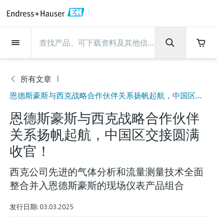
Back
Back
Back
Back
Back
Back
Back
Back
Back
Back
Back
Back
Back
Back
Back
Back
Back
Back
Back
Back
Back
Back
Back
Back
Back
Back
Back
Back
Back
Back
Back
Back
Back
Back
现场仪表
现场仪表
现场仪表
现场仪表
现场仪表
现场仪表
现场仪表
现场仪表
现场仪表
现场仪表
服务产品
服务产品
服务产品
服务产品
服务产品
服务产品
行业应用
行业应用
行业应用
行业应用
行业应用
行业应用
行业应用
行业应用
行业应用
支持
公司
公司
公司
公司
公司
公司
公司
公司
现场仪表
流量
物位测量
液体分析
温度测量
压力测量
系统产品
光学分析
Netilion IIoT
服务产品
Project and commissioning
技术支持服务
仪表维护
仪表性能优化服务
行业应用
支持
公司
Endress+Hauser集团
生产中心
集团实力
新闻与案例
活动和培训
您的Endress+Hauser职业生
services
涯
所有文章
流量
电磁流量计
雷达物位测量
pH电极和变送器
温度变送器
绝压和表压测量
数据管理仪&数据记录仪
TDLAS和QF分析仪
Netilion Value
Project and commissioning services
远程技术支持
验证服务
校准报告分析
食品与饮料
快速获取服务支持！
Endress+Hauser集团
公司概况
物位和压力测量
过程安全性
新闻与案例总览
培训
公
恩德斯豪斯与西克战略合作伙伴关系扬帆起航，中国区交接圆满收官！
技术支持中心 —— Endress+Hauser提供全方
仪表调试服务
Explore open positions
司
位服务，与您相伴前行
物位测量
科里奥利质量流量计
Vibronic point level detection
电导率传感器和变送器
工业温度计
差压测量
过程测控仪
拉曼光谱分析仪
Netilion Health
技术支持服务
远程资产监控
现场仪表校准服务
优化校准间隔时间
水务和环境：保护 —— 节约 —— 提高
生产中心
Endress+Hauser在中国
Endress+Hauser流量
网络安全性
所有文章
研讨会
恩德斯豪斯与西克战略合作伙伴
Industrial Project Management
在Endress+Hauser工作
下载区
关系扬帆起航，中国区交接圆满
液体分析
超声波流量计
导波雷达物位测量
浊度传感器和变送器
保护套管
选购全部
电源和安全栅
排放监测解决方案
Netilion Analytics
仪表维护
Process Instrumentation Courses
预防性维护服务
动态现场仪表评价和分析服务
石油与天然气：促进能源转型，实
集团实力
恩德斯豪斯科技中国
Endress+Hauser 液体分析
过程自动化项目流程
新闻稿
展览会
搜索和下载技术手册, 宣传资料, 出版物, 软
现净零目标
Extended warranty
收官！
件更新, 视频, 证书等各类文件!
更多工作机会
温度测量
涡街流量计
超声波物位测量
氯传感器和变送器
高温型温度计
WirelessHART解决方案
颗粒测量设备
Netilion Library
仪表性能优化服务
Repair of measuring instruments
客户案例
财务业绩
温度+系统产品
My Endress+Hauser
事实速览
在线研讨会和回放
西克公司先进的气体分析和流量测量技术全面
学习
生命科学：创新技术助推卓越运营
德国耶拿分析仪器公司的工作机会
压力测量
热式质量流量计
电容物位测量
溶解氧传感器和变送器
卫生型温度计
网关和调制解调器
数字分析仪解决方案
Netilion Inventory
View all
新闻与案例
集团管理层
Endress+Hauser 数字解决方案
建立电子采购流程，从容应对未来
媒体活动
峰会
整合并入恩德斯豪斯的现场仪表产品组合
化工：深化合作，助推可持续成功
需求
学习中心
IST创新传感器技术公司的工作机
发行日期: 03.03.2025
系统产品
Differential pressure flow
静压液位测量
实验室检测仪表和便携式pH计
紧凑型温度计
设备配置用平板电脑
过程气体分析仪
Netilion Connect
活动和培训
发展历程
Endress+Hauser 光学分析
线下活动
学习中心 - 探索Endress+Hauser学习平台上