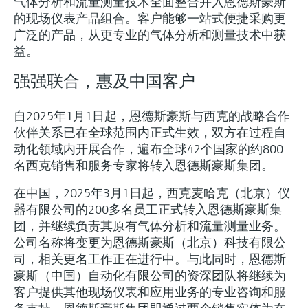
气体分析和流量测量技术全面整合并入恩德斯豪斯
选购全部
Memosens数字技术
查找产品具体信息和文档
的现场仪表产品组合。客户能够一站式便捷采购更
广泛的产品，从更专业的气体分析和测量技术中获
选购全部
备件查找工具
益。
您可通过产品型号、订单代码或序列号，轻
强强联合，惠及中国客户
松查找所需备件。
自2025年1月1日起，恩德斯豪斯与西克的战略合作
伙伴关系已在全球范围内正式生效，双方在过程自
动化领域内开展合作，遍布全球42个国家的约800
名西克销售和服务专家将转入恩德斯豪斯集团。
在中国，2025年3月1日起，西克麦哈克（北京）仪
器有限公司的200多名员工正式转入恩德斯豪斯集
团，并继续负责其原有气体分析和流量测量业务。
公司名称将变更为恩德斯豪斯（北京）科技有限公
司，相关更名工作正在进行中。与此同时，恩德斯
豪斯（中国）自动化有限公司的资深团队将继续为
客户提供其他现场仪表和应用业务的专业咨询和服