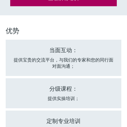
选购全部
Memosens数字技术
查找产品具体信息和文档
选购全部
备件查找工具
您可通过产品型号、订单代码或序列号，轻
优势
松查找所需备件。
当面互动：
提供宝贵的交流平台，与我们的专家和您的同行面
对面沟通；
分级课程：
提供实操培训；
定制专业培训