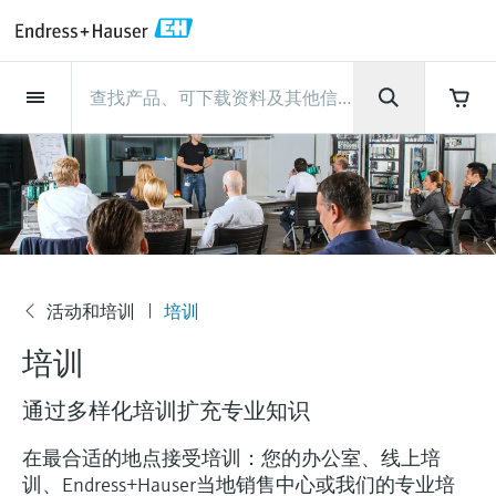
Back
Back
Back
Back
Back
Back
Back
Back
Back
Back
Back
Back
Back
Back
Back
Back
Back
Back
Back
Back
Back
Back
Back
Back
Back
Back
Back
Back
Back
Back
Back
Back
Back
Back
现场仪表
现场仪表
现场仪表
现场仪表
现场仪表
现场仪表
现场仪表
现场仪表
现场仪表
现场仪表
服务产品
服务产品
服务产品
服务产品
服务产品
服务产品
行业应用
行业应用
行业应用
行业应用
行业应用
行业应用
行业应用
行业应用
行业应用
支持
公司
公司
公司
公司
公司
公司
公司
公司
现场仪表
流量
物位测量
液体分析
温度测量
压力测量
系统产品
光学分析
Netilion IIoT
服务产品
Project and commissioning
技术支持服务
仪表维护
仪表性能优化服务
行业应用
支持
公司
Endress+Hauser集团
生产中心
集团实力
新闻与案例
活动和培训
您的Endress+Hauser职业生
services
涯
流量
电磁流量计
雷达物位测量
pH电极和变送器
温度变送器
绝压和表压测量
数据管理仪&数据记录仪
TDLAS和QF分析仪
Netilion Value
Project and commissioning services
远程技术支持
验证服务
校准报告分析
食品与饮料
快速获取服务支持！
Endress+Hauser集团
公司概况
物位和压力测量
过程安全性
新闻与案例总览
培训
技术支持中心 —— Endress+Hauser提供全方
仪表调试服务
Explore open positions
位服务，与您相伴前行
物位测量
科里奥利质量流量计
Vibronic point level detection
电导率传感器和变送器
工业温度计
差压测量
过程测控仪
拉曼光谱分析仪
Netilion Health
技术支持服务
远程资产监控
现场仪表校准服务
优化校准间隔时间
水务和环境：保护 —— 节约 —— 提高
生产中心
Endress+Hauser在中国
Endress+Hauser流量
网络安全性
所有文章
研讨会
Industrial Project Management
在Endress+Hauser工作
下载区
液体分析
超声波流量计
导波雷达物位测量
浊度传感器和变送器
保护套管
选购全部
电源和安全栅
排放监测解决方案
Netilion Analytics
仪表维护
Process Instrumentation Courses
预防性维护服务
动态现场仪表评价和分析服务
石油与天然气：促进能源转型，实
集团实力
恩德斯豪斯科技中国
Endress+Hauser 液体分析
过程自动化项目流程
新闻稿
展览会
活动和培训
培训
搜索和下载技术手册, 宣传资料, 出版物, 软
公
现净零目标
Extended warranty
件更新, 视频, 证书等各类文件!
更多工作机会
培训
司
温度测量
涡街流量计
超声波物位测量
氯传感器和变送器
高温型温度计
WirelessHART解决方案
颗粒测量设备
Netilion Library
仪表性能优化服务
Repair of measuring instruments
客户案例
财务业绩
温度+系统产品
My Endress+Hauser
事实速览
在线研讨会和回放
学习
生命科学：创新技术助推卓越运营
通过多样化培训扩充专业知识
德国耶拿分析仪器公司的工作机会
压力测量
热式质量流量计
电容物位测量
溶解氧传感器和变送器
卫生型温度计
网关和调制解调器
数字分析仪解决方案
Netilion Inventory
View all
新闻与案例
集团管理层
Endress+Hauser 数字解决方案
建立电子采购流程，从容应对未来
媒体活动
峰会
化工：深化合作，助推可持续成功
需求
学习中心
在最合适的地点接受培训：您的办公室、线上培
IST创新传感器技术公司的工作机
系统产品
Differential pressure flow
静压液位测量
实验室检测仪表和便携式pH计
紧凑型温度计
设备配置用平板电脑
过程气体分析仪
Netilion Connect
活动和培训
发展历程
Endress+Hauser 光学分析
线下活动
训、Endress+Hauser当地销售中心或我们的专业培
学习中心 - 探索Endress+Hauser学习平台上