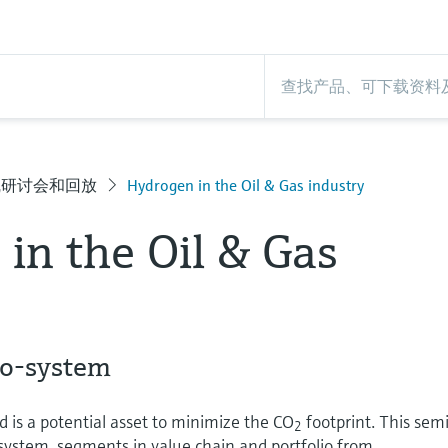
线研讨会和回放
Hydrogen in the Oil & Gas industry
in the Oil & Gas
co-system
 is a potential asset to minimize the CO
footprint. This sem
2
system, segments in value chain and portfolio from