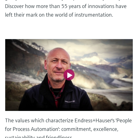
会
的指导课程与资源，随时随地提升技能。
measurement
电力与能源
Discover how more than 55 years of innovations have
光学分析
Conductive level measurement
全自动水质采样仪
温度开关
能量管理仪和应用管理仪
空气质量测量装置
Netilion Device Viewer
您的Endress+Hauser职业生涯
文化与价值观
Endress+Hauser SICK
查找市场活动及培训
left their mark on the world of instrumentation.
活动和培训
Job opportunities at
选购全部
采矿、矿物加工及冶金：打造可持
根据需要，从培训、研讨会、展会、峰会或
Endress+Hauser SICK
Netilion IIoT
Float switch level measurement
TOC、COD和SAC分析仪
表面温度计
浪涌保护器
烟雾探测器
Netilion Water
可持续发展
Endress+Hauser Technology China
续的未来
在线研讨会等各种活动中灵活选择。
软件
放射线物位测量
ORP电极和变送器
线缆式温度计
选购全部
视距测量仪
关联公司
公用工程：可靠使用蒸汽
阻旋料位开关
污泥界面传感器和变送器
多点温度计
超高探测器
产品工具
所有行业的关注焦点
伺服液位测量
营养盐分析仪和传感器
选购全部
选购全部
通过产品筛选，选择测量仪表
工业领域的可持续发展解决方案
机电式物位测量
金属分析仪
通过产品特性查找适当的测量设备、软件或
系统组件。
数字化驱动流程工业转型升级
微波限位栅物位测量
光度计
Applicator 选型和计算软件
决策级过程透明度，赋能卓越运营
The values which characterize Endress+Hauser's 'People
通过应用参数查找、选择并配置产品
Level measurement with pressure
微波传输测量原理
for Process Automation': commitment, excellence,
Device Viewer
sustainability and friendliness.