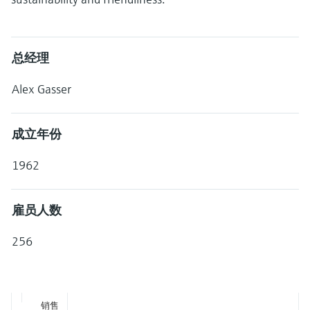
选购全部
Memosens数字技术
查找产品具体信息和文档
选购全部
备件查找工具
总经理
您可通过产品型号、订单代码或序列号，轻
松查找所需备件。
Alex Gasser
成立年份
1962
雇员人数
256
销售