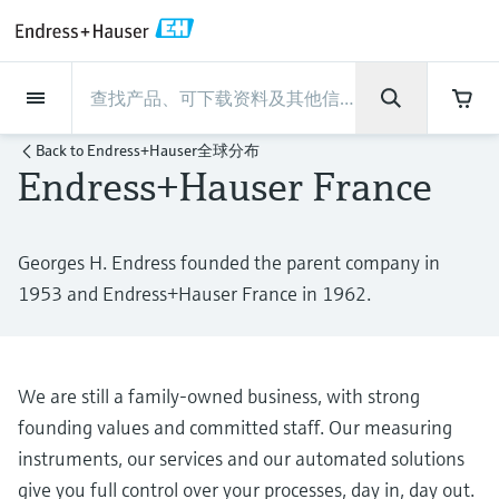
Back
Back
Back
Back
Back
Back
Back
Back
Back
Back
Back
Back
Back
Back
Back
Back
Back
Back
Back
Back
Back
Back
Back
Back
Back
Back
Back
Back
Back
Back
Back
Back
Back
Back
现场仪表
现场仪表
现场仪表
现场仪表
现场仪表
现场仪表
现场仪表
现场仪表
现场仪表
现场仪表
服务产品
服务产品
服务产品
服务产品
服务产品
服务产品
行业应用
行业应用
行业应用
行业应用
行业应用
行业应用
行业应用
行业应用
行业应用
支持
公司
公司
公司
公司
公司
公司
公司
公司
现场仪表
流量
物位测量
液体分析
温度测量
压力测量
系统产品
光学分析
Netilion IIoT
服务产品
Project and commissioning
技术支持服务
仪表维护
仪表性能优化服务
行业应用
支持
公司
Endress+Hauser集团
生产中心
集团实力
新闻与案例
活动和培训
您的Endress+Hauser职业生
Back to
Endress+Hauser全球分布
services
涯
Endress+Hauser France
流量
电磁流量计
雷达物位测量
pH电极和变送器
温度变送器
绝压和表压测量
数据管理仪&数据记录仪
TDLAS和QF分析仪
Netilion Value
Project and commissioning services
远程技术支持
验证服务
校准报告分析
食品与饮料
快速获取服务支持！
Endress+Hauser集团
公司概况
物位和压力测量
过程安全性
新闻与案例总览
培训
技术支持中心 —— Endress+Hauser提供全方
仪表调试服务
Explore open positions
位服务，与您相伴前行
物位测量
科里奥利质量流量计
Vibronic point level detection
电导率传感器和变送器
工业温度计
差压测量
过程测控仪
拉曼光谱分析仪
Netilion Health
技术支持服务
远程资产监控
现场仪表校准服务
优化校准间隔时间
水务和环境：保护 —— 节约 —— 提高
生产中心
Endress+Hauser在中国
Endress+Hauser流量
网络安全性
所有文章
研讨会
Georges H. Endress founded the parent company in
Industrial Project Management
在Endress+Hauser工作
1953 and Endress+Hauser France in 1962.
下载区
液体分析
超声波流量计
导波雷达物位测量
浊度传感器和变送器
保护套管
选购全部
电源和安全栅
排放监测解决方案
Netilion Analytics
仪表维护
Process Instrumentation Courses
预防性维护服务
动态现场仪表评价和分析服务
石油与天然气：促进能源转型，实
集团实力
恩德斯豪斯科技中国
Endress+Hauser 液体分析
过程自动化项目流程
新闻稿
展览会
搜索和下载技术手册, 宣传资料, 出版物, 软
现净零目标
Extended warranty
件更新, 视频, 证书等各类文件!
更多工作机会
温度测量
涡街流量计
超声波物位测量
氯传感器和变送器
高温型温度计
WirelessHART解决方案
颗粒测量设备
Netilion Library
仪表性能优化服务
Repair of measuring instruments
客户案例
财务业绩
温度+系统产品
My Endress+Hauser
事实速览
在线研讨会和回放
学习
We are still a family-owned business, with strong
生命科学：创新技术助推卓越运营
德国耶拿分析仪器公司的工作机会
压力测量
热式质量流量计
电容物位测量
溶解氧传感器和变送器
卫生型温度计
网关和调制解调器
数字分析仪解决方案
Netilion Inventory
View all
新闻与案例
集团管理层
Endress+Hauser 数字解决方案
建立电子采购流程，从容应对未来
媒体活动
峰会
founding values and committed staff. Our measuring
化工：深化合作，助推可持续成功
需求
学习中心
instruments, our services and our automated solutions
IST创新传感器技术公司的工作机
系统产品
Differential pressure flow
静压液位测量
实验室检测仪表和便携式pH计
紧凑型温度计
设备配置用平板电脑
过程气体分析仪
Netilion Connect
活动和培训
发展历程
Endress+Hauser 光学分析
线下活动
学习中心 - 探索Endress+Hauser学习平台上
give you full control over your processes, day in, day out.