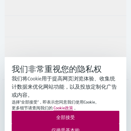
产品与服务
行业应用
支持
我们非常重视您的隐私权
公司
我们将Cookie用于提高网页浏览体验、收集统
计数据来优化网站功能，以及投放定制化广告
或内容。
CHN
•
中文
选择“全部接受”，即表示您同意我们使用Cookie。
更多细节请查阅我们的
Cookie政策
。
全部接受
Endress+Hauser Group Services AG ©版权所有
版本说明
使用条款
数据保护
通用条款与条件规范及营业执照
仅接受基本的