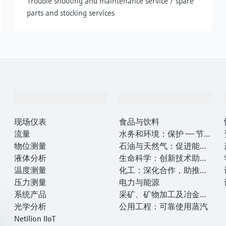
Trouble shooting and maintenance service / spare
parts and stocking services
产品与服务
行业应用
现场仪表
食品与饮料
流量
水务和环境：保护 —— 节约
物位测量
—— 提高
石油与天然气：促进能源
液体分析
转型，实现净零目标
生命科学：创新技术助推
温度测量
卓越运营
化工：深化合作，助推可
压力测量
持续成功
电力与能源
系统产品
采矿、矿物加工及冶金：
光学分析
打造可持续的未来
公用工程：可靠使用蒸汽
Netilion IIoT