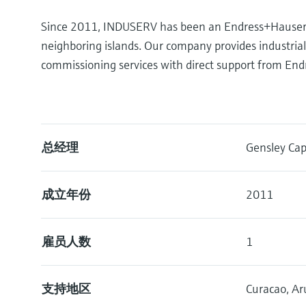
Since 2011, INDUSERV has been an Endress+Hauser re
neighboring islands. Our company provides industria
commissioning services with direct support from En
总经理
Gensley Cap
成立年份
2011
雇员人数
1
支持地区
Curacao, Aru