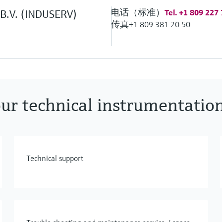
电话（标准）
s B.V. (INDUSERV)
Tel. +1 809 227
传真
+1 809 381 20 50
our technical instrumentatio
Technical support