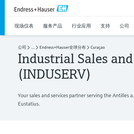
现场仪表
服务产品
行业应用
支持
公司
公司
...
Endress+Hauser全球分布
Curaçao
Industrial Sales and
(INDUSERV)
Your sales and services partner serving the Antilles a
Eustatius.