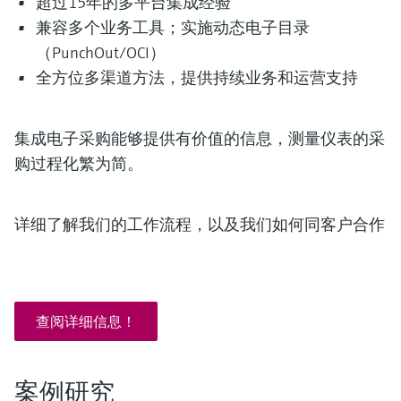
超过15年的多平台集成经验
选购全部
Memosens数字技术
查找产品具体信息和文档
兼容多个业务工具；实施动态电子目录
选购全部
（PunchOut/OCI）
备件查找工具
全方位多渠道方法，提供持续业务和运营支持
您可通过产品型号、订单代码或序列号，轻
松查找所需备件。
集成电子采购能够提供有价值的信息，测量仪表的采
购过程化繁为简。
详细了解我们的工作流程，以及我们如何同客户合作
查阅详细信息！
案例研究