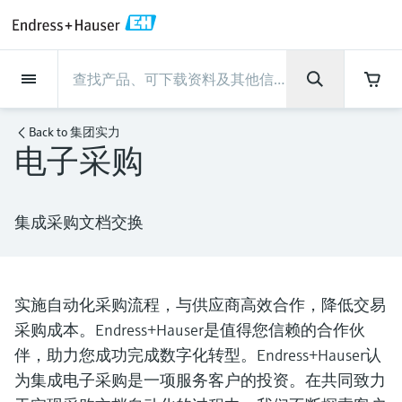
Back
Back
Back
Back
Back
Back
Back
Back
Back
Back
Back
Back
Back
Back
Back
Back
Back
Back
Back
Back
Back
Back
Back
Back
Back
Back
Back
Back
Back
Back
Back
Back
Back
Back
现场仪表
现场仪表
现场仪表
现场仪表
现场仪表
现场仪表
现场仪表
现场仪表
现场仪表
现场仪表
服务产品
服务产品
服务产品
服务产品
服务产品
服务产品
行业应用
行业应用
行业应用
行业应用
行业应用
行业应用
行业应用
行业应用
行业应用
支持
公司
公司
公司
公司
公司
公司
公司
公司
现场仪表
流量
物位测量
液体分析
温度测量
压力测量
系统产品
光学分析
Netilion IIoT
服务产品
Project and commissioning
技术支持服务
仪表维护
仪表性能优化服务
行业应用
支持
公司
Endress+Hauser集团
生产中心
集团实力
新闻与案例
活动和培训
您的Endress+Hauser职业生
services
涯
Back to
集团实力
电子采购
流量
电磁流量计
雷达物位测量
pH电极和变送器
温度变送器
绝压和表压测量
数据管理仪&数据记录仪
TDLAS和QF分析仪
Netilion Value
Project and commissioning services
远程技术支持
验证服务
校准报告分析
食品与饮料
快速获取服务支持！
Endress+Hauser集团
公司概况
物位和压力测量
过程安全性
新闻与案例总览
培训
技术支持中心 —— Endress+Hauser提供全方
仪表调试服务
Explore open positions
位服务，与您相伴前行
物位测量
科里奥利质量流量计
Vibronic point level detection
电导率传感器和变送器
工业温度计
差压测量
过程测控仪
拉曼光谱分析仪
Netilion Health
技术支持服务
远程资产监控
现场仪表校准服务
优化校准间隔时间
水务和环境：保护 —— 节约 —— 提高
生产中心
Endress+Hauser在中国
Endress+Hauser流量
网络安全性
所有文章
研讨会
集成采购文档交换
Industrial Project Management
在Endress+Hauser工作
下载区
液体分析
超声波流量计
导波雷达物位测量
浊度传感器和变送器
保护套管
选购全部
电源和安全栅
排放监测解决方案
Netilion Analytics
仪表维护
Process Instrumentation Courses
预防性维护服务
动态现场仪表评价和分析服务
石油与天然气：促进能源转型，实
集团实力
恩德斯豪斯科技中国
Endress+Hauser 液体分析
过程自动化项目流程
新闻稿
展览会
搜索和下载技术手册, 宣传资料, 出版物, 软
现净零目标
Extended warranty
件更新, 视频, 证书等各类文件!
更多工作机会
温度测量
涡街流量计
超声波物位测量
氯传感器和变送器
高温型温度计
WirelessHART解决方案
颗粒测量设备
Netilion Library
仪表性能优化服务
Repair of measuring instruments
客户案例
财务业绩
温度+系统产品
My Endress+Hauser
事实速览
在线研讨会和回放
实施自动化采购流程，与供应商高效合作，降低交易
学习
生命科学：创新技术助推卓越运营
采购成本。Endress+Hauser是值得您信赖的合作伙
德国耶拿分析仪器公司的工作机会
压力测量
热式质量流量计
电容物位测量
溶解氧传感器和变送器
卫生型温度计
网关和调制解调器
数字分析仪解决方案
Netilion Inventory
View all
新闻与案例
集团管理层
Endress+Hauser 数字解决方案
建立电子采购流程，从容应对未来
媒体活动
峰会
伴，助力您成功完成数字化转型。Endress+Hauser认
化工：深化合作，助推可持续成功
需求
学习中心
IST创新传感器技术公司的工作机
为集成电子采购是一项服务客户的投资。在共同致力
系统产品
Differential pressure flow
静压液位测量
实验室检测仪表和便携式pH计
紧凑型温度计
设备配置用平板电脑
过程气体分析仪
Netilion Connect
活动和培训
发展历程
Endress+Hauser 光学分析
线下活动
学习中心 - 探索Endress+Hauser学习平台上