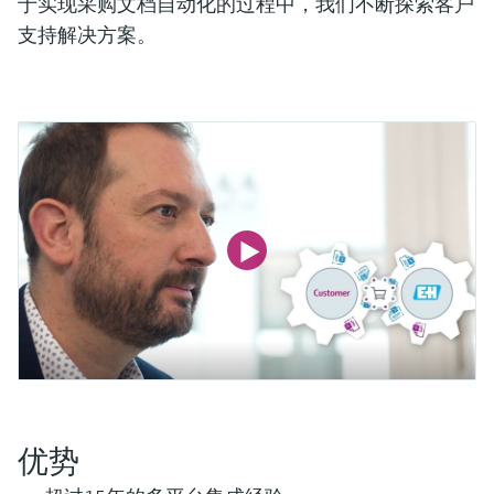
会
于实现采购文档自动化的过程中，我们不断探索客户
的指导课程与资源，随时随地提升技能。
measurement
电力与能源
支持解决方案。
光学分析
Conductive level measurement
全自动水质采样仪
温度开关
能量管理仪和应用管理仪
空气质量测量装置
Netilion Device Viewer
您的Endress+Hauser职业生涯
文化与价值观
Endress+Hauser SICK
查找市场活动及培训
活动和培训
Job opportunities at
选购全部
采矿、矿物加工及冶金：打造可持
根据需要，从培训、研讨会、展会、峰会或
Endress+Hauser SICK
Netilion IIoT
Float switch level measurement
TOC、COD和SAC分析仪
表面温度计
浪涌保护器
烟雾探测器
Netilion Water
可持续发展
Endress+Hauser Technology China
续的未来
在线研讨会等各种活动中灵活选择。
软件
放射线物位测量
ORP电极和变送器
线缆式温度计
选购全部
视距测量仪
关联公司
公用工程：可靠使用蒸汽
阻旋料位开关
污泥界面传感器和变送器
多点温度计
超高探测器
产品工具
所有行业的关注焦点
伺服液位测量
营养盐分析仪和传感器
选购全部
选购全部
通过产品筛选，选择测量仪表
工业领域的可持续发展解决方案
机电式物位测量
金属分析仪
通过产品特性查找适当的测量设备、软件或
系统组件。
数字化驱动流程工业转型升级
微波限位栅物位测量
光度计
Applicator 选型和计算软件
决策级过程透明度，赋能卓越运营
通过应用参数查找、选择并配置产品
Level measurement with pressure
微波传输测量原理
优势
Device Viewer