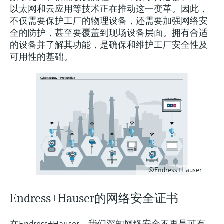
会
的指导课程与资源，随时随地提升技能。
measurement
电力与能源
以太网和云应用等技术正在推动这一变革。因此，
光学分析
Conductive level measurement
全自动水质采样仪
温度开关
能量管理仪和应用管理仪
空气质量测量装置
Netilion Device Viewer
您的Endress+Hauser职业生涯
文化与价值观
Endress+Hauser SICK
查找市场活动及培训
不仅需要保护工厂的物理设备，还需要加强网络安
活动和培训
Job opportunities at
选购全部
采矿、矿物加工及冶金：打造可持
全的防护，甚至要覆盖到现场设备层面。拥有合适
根据需要，从培训、研讨会、展会、峰会或
Endress+Hauser SICK
Netilion IIoT
Float switch level measurement
TOC、COD和SAC分析仪
表面温度计
浪涌保护器
烟雾探测器
Netilion Water
可持续发展
Endress+Hauser Technology China
的设备并了解其功能，是确保和维护工厂安全性及
续的未来
在线研讨会等各种活动中灵活选择。
可用性的基础。
软件
放射线物位测量
ORP电极和变送器
线缆式温度计
选购全部
视距测量仪
关联公司
公用工程：可靠使用蒸汽
阻旋料位开关
污泥界面传感器和变送器
多点温度计
超高探测器
产品工具
所有行业的关注焦点
伺服液位测量
营养盐分析仪和传感器
选购全部
选购全部
通过产品筛选，选择测量仪表
工业领域的可持续发展解决方案
机电式物位测量
金属分析仪
通过产品特性查找适当的测量设备、软件或
系统组件。
数字化驱动流程工业转型升级
©Endress+Hauser
微波限位栅物位测量
光度计
Applicator 选型和计算软件
决策级过程透明度，赋能卓越运营
Endress+Hauser的网络安全证书
通过应用参数查找、选择并配置产品
Level measurement with pressure
微波传输测量原理
Device Viewer
在Endress+Hauser，我们深知网络安全不再是可有