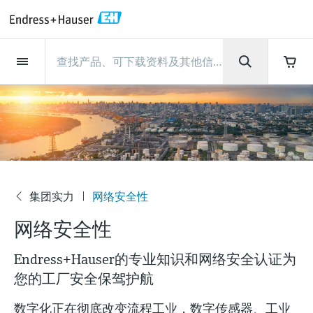
Back
Back
Back
Back
Back
Back
Back
Back
Back
Back
Back
Back
Back
Back
Back
Back
Back
Back
Back
Back
Back
Back
Back
Back
Back
Back
Back
Back
Back
Back
Back
Back
Back
Back
现场仪表
现场仪表
现场仪表
现场仪表
现场仪表
现场仪表
现场仪表
现场仪表
现场仪表
现场仪表
服务产品
服务产品
服务产品
服务产品
服务产品
服务产品
行业应用
行业应用
行业应用
行业应用
行业应用
行业应用
行业应用
行业应用
行业应用
支持
公司
公司
公司
公司
公司
公司
公司
公司
现场仪表
流量
物位测量
液体分析
温度测量
压力测量
系统产品
光学分析
Netilion IIoT
服务产品
Project and commissioning
技术支持服务
仪表维护
仪表性能优化服务
行业应用
支持
公司
Endress+Hauser集团
生产中心
集团实力
新闻与案例
活动和培训
您的Endress+Hauser职业生
services
涯
流量
电磁流量计
雷达物位测量
pH电极和变送器
温度变送器
绝压和表压测量
数据管理仪&数据记录仪
TDLAS和QF分析仪
Netilion Value
Project and commissioning services
远程技术支持
验证服务
校准报告分析
食品与饮料
快速获取服务支持！
Endress+Hauser集团
公司概况
物位和压力测量
过程安全性
新闻与案例总览
培训
技术支持中心 —— Endress+Hauser提供全方
仪表调试服务
Explore open positions
位服务，与您相伴前行
物位测量
科里奥利质量流量计
Vibronic point level detection
电导率传感器和变送器
工业温度计
差压测量
过程测控仪
拉曼光谱分析仪
Netilion Health
技术支持服务
远程资产监控
现场仪表校准服务
优化校准间隔时间
水务和环境：保护 —— 节约 —— 提高
生产中心
Endress+Hauser在中国
Endress+Hauser流量
网络安全性
所有文章
研讨会
Industrial Project Management
在Endress+Hauser工作
下载区
液体分析
超声波流量计
导波雷达物位测量
浊度传感器和变送器
保护套管
选购全部
电源和安全栅
排放监测解决方案
Netilion Analytics
仪表维护
Process Instrumentation Courses
预防性维护服务
动态现场仪表评价和分析服务
石油与天然气：促进能源转型，实
集团实力
恩德斯豪斯科技中国
Endress+Hauser 液体分析
过程自动化项目流程
新闻稿
展览会
集团实力
网络安全性
搜索和下载技术手册, 宣传资料, 出版物, 软
公
现净零目标
Extended warranty
件更新, 视频, 证书等各类文件!
更多工作机会
网络安全性
司
温度测量
涡街流量计
超声波物位测量
氯传感器和变送器
高温型温度计
WirelessHART解决方案
颗粒测量设备
Netilion Library
仪表性能优化服务
Repair of measuring instruments
客户案例
财务业绩
温度+系统产品
My Endress+Hauser
事实速览
在线研讨会和回放
学习
生命科学：创新技术助推卓越运营
Endress+Hauser的专业知识和网络安全认证为
德国耶拿分析仪器公司的工作机会
压力测量
热式质量流量计
电容物位测量
溶解氧传感器和变送器
卫生型温度计
网关和调制解调器
数字分析仪解决方案
Netilion Inventory
View all
新闻与案例
集团管理层
Endress+Hauser 数字解决方案
建立电子采购流程，从容应对未来
媒体活动
峰会
您的工厂安全保驾护航
化工：深化合作，助推可持续成功
需求
学习中心
IST创新传感器技术公司的工作机
系统产品
Differential pressure flow
静压液位测量
实验室检测仪表和便携式pH计
紧凑型温度计
设备配置用平板电脑
过程气体分析仪
Netilion Connect
活动和培训
发展历程
Endress+Hauser 光学分析
线下活动
学习中心 - 探索Endress+Hauser学习平台上
数字化正在彻底改变流程工业，数字传感器、工业