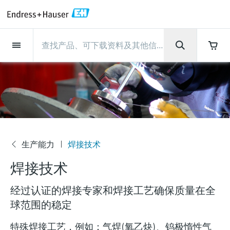
Back
Back
Back
Back
Back
Back
Back
Back
Back
Back
Back
Back
Back
Back
Back
Back
Back
Back
Back
Back
Back
Back
Back
Back
Back
Back
Back
Back
Back
Back
Back
Back
Back
Back
现场仪表
现场仪表
现场仪表
现场仪表
现场仪表
现场仪表
现场仪表
现场仪表
现场仪表
现场仪表
服务产品
服务产品
服务产品
服务产品
服务产品
服务产品
行业应用
行业应用
行业应用
行业应用
行业应用
行业应用
行业应用
行业应用
行业应用
支持
公司
公司
公司
公司
公司
公司
公司
公司
现场仪表
流量
物位测量
液体分析
温度测量
压力测量
系统产品
光学分析
Netilion IIoT
服务产品
Project and commissioning
技术支持服务
仪表维护
仪表性能优化服务
行业应用
支持
公司
Endress+Hauser集团
生产中心
集团实力
新闻与案例
活动和培训
您的Endress+Hauser职业生
services
涯
流量
电磁流量计
雷达物位测量
pH电极和变送器
温度变送器
绝压和表压测量
数据管理仪&数据记录仪
TDLAS和QF分析仪
Netilion Value
Project and commissioning services
远程技术支持
验证服务
校准报告分析
食品与饮料
快速获取服务支持！
Endress+Hauser集团
公司概况
物位和压力测量
过程安全性
新闻与案例总览
培训
技术支持中心 —— Endress+Hauser提供全方
仪表调试服务
Explore open positions
位服务，与您相伴前行
物位测量
科里奥利质量流量计
Vibronic point level detection
电导率传感器和变送器
工业温度计
差压测量
过程测控仪
拉曼光谱分析仪
Netilion Health
技术支持服务
远程资产监控
现场仪表校准服务
优化校准间隔时间
水务和环境：保护 —— 节约 —— 提高
生产中心
Endress+Hauser在中国
Endress+Hauser流量
网络安全性
所有文章
研讨会
Industrial Project Management
在Endress+Hauser工作
下载区
液体分析
超声波流量计
导波雷达物位测量
浊度传感器和变送器
保护套管
选购全部
电源和安全栅
排放监测解决方案
Netilion Analytics
仪表维护
Process Instrumentation Courses
预防性维护服务
动态现场仪表评价和分析服务
石油与天然气：促进能源转型，实
集团实力
恩德斯豪斯科技中国
Endress+Hauser 液体分析
过程自动化项目流程
新闻稿
展览会
生产能力
焊接技术
搜索和下载技术手册, 宣传资料, 出版物, 软
公
现净零目标
Extended warranty
件更新, 视频, 证书等各类文件!
更多工作机会
焊接技术
司
温度测量
涡街流量计
超声波物位测量
氯传感器和变送器
高温型温度计
WirelessHART解决方案
颗粒测量设备
Netilion Library
仪表性能优化服务
Repair of measuring instruments
客户案例
财务业绩
温度+系统产品
My Endress+Hauser
事实速览
在线研讨会和回放
学习
生命科学：创新技术助推卓越运营
经过认证的焊接专家和焊接工艺确保质量在全
德国耶拿分析仪器公司的工作机会
压力测量
热式质量流量计
电容物位测量
溶解氧传感器和变送器
卫生型温度计
网关和调制解调器
数字分析仪解决方案
Netilion Inventory
View all
新闻与案例
集团管理层
Endress+Hauser 数字解决方案
建立电子采购流程，从容应对未来
媒体活动
峰会
球范围的稳定
化工：深化合作，助推可持续成功
需求
学习中心
IST创新传感器技术公司的工作机
系统产品
Differential pressure flow
静压液位测量
实验室检测仪表和便携式pH计
紧凑型温度计
设备配置用平板电脑
过程气体分析仪
Netilion Connect
活动和培训
发展历程
Endress+Hauser 光学分析
线下活动
学习中心 - 探索Endress+Hauser学习平台上
特殊焊接工艺，例如：气焊(氧乙炔)、钨极惰性气