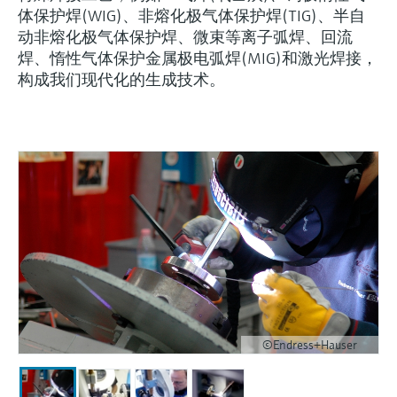
会
的指导课程与资源，随时随地提升技能。
measurement
电力与能源
体保护焊(WIG)、非熔化极气体保护焊(TIG)、半自
光学分析
Conductive level measurement
全自动水质采样仪
温度开关
能量管理仪和应用管理仪
空气质量测量装置
Netilion Device Viewer
您的Endress+Hauser职业生涯
文化与价值观
Endress+Hauser SICK
查找市场活动及培训
动非熔化极气体保护焊、微束等离子弧焊、回流
活动和培训
Job opportunities at
选购全部
采矿、矿物加工及冶金：打造可持
焊、惰性气体保护金属极电弧焊(MIG)和激光焊接，
根据需要，从培训、研讨会、展会、峰会或
Endress+Hauser SICK
Netilion IIoT
Float switch level measurement
TOC、COD和SAC分析仪
表面温度计
浪涌保护器
烟雾探测器
Netilion Water
可持续发展
Endress+Hauser Technology China
构成我们现代化的生成技术。
续的未来
在线研讨会等各种活动中灵活选择。
软件
放射线物位测量
ORP电极和变送器
线缆式温度计
选购全部
视距测量仪
关联公司
公用工程：可靠使用蒸汽
阻旋料位开关
污泥界面传感器和变送器
多点温度计
超高探测器
产品工具
所有行业的关注焦点
伺服液位测量
营养盐分析仪和传感器
选购全部
选购全部
通过产品筛选，选择测量仪表
工业领域的可持续发展解决方案
机电式物位测量
金属分析仪
通过产品特性查找适当的测量设备、软件或
系统组件。
数字化驱动流程工业转型升级
微波限位栅物位测量
光度计
Applicator 选型和计算软件
决策级过程透明度，赋能卓越运营
©Endress+Hauser
通过应用参数查找、选择并配置产品
Level measurement with pressure
微波传输测量原理
Device Viewer