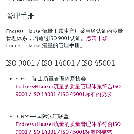
会
的指导课程与资源，随时随地提升技能。
measurement
电力与能源
光学分析
Conductive level measurement
全自动水质采样仪
温度开关
能量管理仪和应用管理仪
空气质量测量装置
Netilion Device Viewer
您的Endress+Hauser职业生涯
文化与价值观
Endress+Hauser SICK
查找市场活动及培训
管理手册
活动和培训
Job opportunities at
选购全部
采矿、矿物加工及冶金：打造可持
根据需要，从培训、研讨会、展会、峰会或
Endress+Hauser SICK
Netilion IIoT
Float switch level measurement
TOC、COD和SAC分析仪
表面温度计
浪涌保护器
烟雾探测器
Netilion Water
可持续发展
Endress+Hauser Technology China
续的未来
在线研讨会等各种活动中灵活选择。
Endress+Hauser流量下属生产厂采用经认证的质量
管理体系，均通过ISO 9001认证。
点击下载
软件
放射线物位测量
ORP电极和变送器
线缆式温度计
选购全部
视距测量仪
关联公司
公用工程：可靠使用蒸汽
Endress+Hauser流量的管理手册。
阻旋料位开关
污泥界面传感器和变送器
多点温度计
超高探测器
ISO 9001 / ISO 14001 / ISO 45001
产品工具
所有行业的关注焦点
伺服液位测量
营养盐分析仪和传感器
选购全部
选购全部
SQS —— 瑞士质量管理体系协会
通过产品筛选，选择测量仪表
工业领域的可持续发展解决方案
Endress+Hauser流量的质量管理体系符合ISO
机电式物位测量
金属分析仪
通过产品特性查找适当的测量设备、软件或
9001 / ISO 14001 / ISO 45001标准的要求
系统组件。
数字化驱动流程工业转型升级
微波限位栅物位测量
光度计
Applicator 选型和计算软件
决策级过程透明度，赋能卓越运营
IQNet —— 国际认证联盟
通过应用参数查找、选择并配置产品
Level measurement with pressure
微波传输测量原理
Endress+Hauser流量的质量管理体系符合ISO
9001 / ISO 14001 / ISO 45001标准的要求
Device Viewer