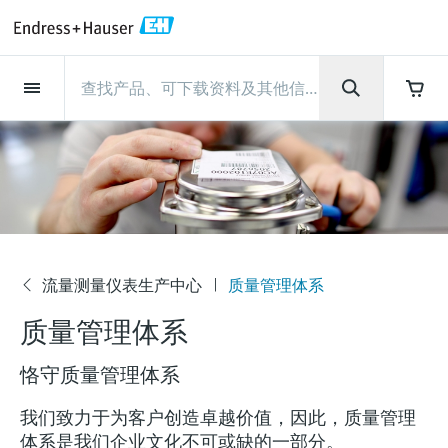
Back
Back
Back
Back
Back
Back
Back
Back
Back
Back
Back
Back
Back
Back
Back
Back
Back
Back
Back
Back
Back
Back
Back
Back
Back
Back
Back
Back
Back
Back
Back
Back
Back
Back
现场仪表
现场仪表
现场仪表
现场仪表
现场仪表
现场仪表
现场仪表
现场仪表
现场仪表
现场仪表
服务产品
服务产品
服务产品
服务产品
服务产品
服务产品
行业应用
行业应用
行业应用
行业应用
行业应用
行业应用
行业应用
行业应用
行业应用
支持
公司
公司
公司
公司
公司
公司
公司
公司
现场仪表
流量
物位测量
液体分析
温度测量
压力测量
系统产品
光学分析
Netilion IIoT
服务产品
Project and commissioning
技术支持服务
仪表维护
仪表性能优化服务
行业应用
支持
公司
Endress+Hauser集团
生产中心
集团实力
新闻与案例
活动和培训
您的Endress+Hauser职业生
services
涯
流量
电磁流量计
雷达物位测量
pH电极和变送器
温度变送器
绝压和表压测量
数据管理仪&数据记录仪
TDLAS和QF分析仪
Netilion Value
Project and commissioning services
远程技术支持
验证服务
校准报告分析
食品与饮料
快速获取服务支持！
Endress+Hauser集团
公司概况
物位和压力测量
过程安全性
新闻与案例总览
培训
技术支持中心 —— Endress+Hauser提供全方
仪表调试服务
Explore open positions
位服务，与您相伴前行
物位测量
科里奥利质量流量计
Vibronic point level detection
电导率传感器和变送器
工业温度计
差压测量
过程测控仪
拉曼光谱分析仪
Netilion Health
技术支持服务
远程资产监控
现场仪表校准服务
优化校准间隔时间
水务和环境：保护 —— 节约 —— 提高
生产中心
Endress+Hauser在中国
Endress+Hauser流量
网络安全性
所有文章
研讨会
Industrial Project Management
在Endress+Hauser工作
下载区
液体分析
超声波流量计
导波雷达物位测量
浊度传感器和变送器
保护套管
选购全部
电源和安全栅
排放监测解决方案
Netilion Analytics
仪表维护
Process Instrumentation Courses
预防性维护服务
动态现场仪表评价和分析服务
石油与天然气：促进能源转型，实
集团实力
恩德斯豪斯科技中国
Endress+Hauser 液体分析
过程自动化项目流程
新闻稿
展览会
流量测量仪表生产中心
质量管理体系
搜索和下载技术手册, 宣传资料, 出版物, 软
现净零目标
公
Extended warranty
件更新, 视频, 证书等各类文件!
更多工作机会
质量管理体系
司
温度测量
涡街流量计
超声波物位测量
氯传感器和变送器
高温型温度计
WirelessHART解决方案
颗粒测量设备
Netilion Library
仪表性能优化服务
Repair of measuring instruments
客户案例
财务业绩
温度+系统产品
My Endress+Hauser
事实速览
在线研讨会和回放
学习
生命科学：创新技术助推卓越运营
德国耶拿分析仪器公司的工作机会
恪守质量管理体系
压力测量
热式质量流量计
电容物位测量
溶解氧传感器和变送器
卫生型温度计
网关和调制解调器
数字分析仪解决方案
Netilion Inventory
View all
新闻与案例
集团管理层
Endress+Hauser 数字解决方案
建立电子采购流程，从容应对未来
媒体活动
峰会
化工：深化合作，助推可持续成功
需求
学习中心
我们致力于为客户创造卓越价值，因此，质量管理
IST创新传感器技术公司的工作机
系统产品
Differential pressure flow
静压液位测量
实验室检测仪表和便携式pH计
紧凑型温度计
设备配置用平板电脑
过程气体分析仪
Netilion Connect
活动和培训
发展历程
Endress+Hauser 光学分析
线下活动
学习中心 - 探索Endress+Hauser学习平台上
体系是我们企业文化不可或缺的一部分。