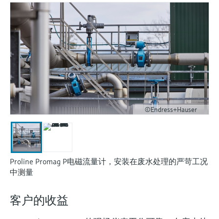
会
的指导课程与资源，随时随地提升技能。
measurement
电力与能源
光学分析
Conductive level measurement
全自动水质采样仪
温度开关
能量管理仪和应用管理仪
空气质量测量装置
Netilion Device Viewer
您的Endress+Hauser职业生涯
文化与价值观
Endress+Hauser SICK
查找市场活动及培训
活动和培训
Job opportunities at
选购全部
采矿、矿物加工及冶金：打造可持
根据需要，从培训、研讨会、展会、峰会或
Endress+Hauser SICK
Netilion IIoT
Float switch level measurement
TOC、COD和SAC分析仪
表面温度计
浪涌保护器
烟雾探测器
Netilion Water
可持续发展
Endress+Hauser Technology China
续的未来
在线研讨会等各种活动中灵活选择。
软件
放射线物位测量
ORP电极和变送器
线缆式温度计
选购全部
视距测量仪
关联公司
公用工程：可靠使用蒸汽
阻旋料位开关
污泥界面传感器和变送器
多点温度计
超高探测器
产品工具
©Endress+Hauser
所有行业的关注焦点
伺服液位测量
营养盐分析仪和传感器
选购全部
选购全部
通过产品筛选，选择测量仪表
工业领域的可持续发展解决方案
机电式物位测量
金属分析仪
通过产品特性查找适当的测量设备、软件或
系统组件。
Proline Promag P电磁流量计，安装在废水处理的严苛工况
数字化驱动流程工业转型升级
微波限位栅物位测量
光度计
中测量
Applicator 选型和计算软件
决策级过程透明度，赋能卓越运营
通过应用参数查找、选择并配置产品
Level measurement with pressure
微波传输测量原理
客户的收益
Device Viewer