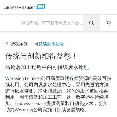
Back
Back
Back
Back
Back
Back
Back
Back
Back
Back
Back
Back
Back
Back
Back
Back
Back
Back
Back
Back
Back
Back
Back
Back
Back
Back
Back
Back
Back
Back
Back
Back
Back
Back
现场仪表
现场仪表
现场仪表
现场仪表
现场仪表
现场仪表
现场仪表
现场仪表
现场仪表
现场仪表
服务产品
服务产品
服务产品
服务产品
服务产品
服务产品
行业应用
行业应用
行业应用
行业应用
行业应用
行业应用
行业应用
行业应用
行业应用
支持
公司
公司
公司
公司
公司
公司
公司
公司
现场仪表
流量
物位测量
液体分析
温度测量
压力测量
系统产品
光学分析
Netilion IIoT
服务产品
Project and commissioning
技术支持服务
仪表维护
仪表性能优化服务
行业应用
支持
公司
Endress+Hauser集团
生产中心
集团实力
新闻与案例
活动和培训
您的Endress+Hauser职业生
services
涯
成功案例
可持续废水处理
流量
电磁流量计
雷达物位测量
pH电极和变送器
温度变送器
绝压和表压测量
数据管理仪&数据记录仪
TDLAS和QF分析仪
Netilion Value
Project and commissioning services
远程技术支持
验证服务
校准报告分析
食品与饮料
快速获取服务支持！
Endress+Hauser集团
公司概况
物位和压力测量
过程安全性
新闻与案例总览
培训
公
技术支持中心 —— Endress+Hauser提供全方
仪表调试服务
Explore open positions
传统与创新相得益彰！
司
位服务，与您相伴前行
物位测量
科里奥利质量流量计
Vibronic point level detection
电导率传感器和变送器
工业温度计
差压测量
过程测控仪
拉曼光谱分析仪
Netilion Health
技术支持服务
远程资产监控
现场仪表校准服务
优化校准间隔时间
水务和环境：保护 —— 节约 —— 提高
生产中心
Endress+Hauser在中国
Endress+Hauser流量
网络安全性
所有文章
研讨会
Industrial Project Management
在Endress+Hauser工作
马铃薯加工过程中的可持续废水处理
下载区
液体分析
超声波流量计
导波雷达物位测量
浊度传感器和变送器
保护套管
选购全部
电源和安全栅
排放监测解决方案
Netilion Analytics
仪表维护
Process Instrumentation Courses
预防性维护服务
动态现场仪表评价和分析服务
石油与天然气：促进能源转型，实
集团实力
恩德斯豪斯科技中国
Endress+Hauser 液体分析
过程自动化项目流程
新闻稿
展览会
搜索和下载技术手册, 宣传资料, 出版物, 软
Wernsing Feinkost公司高度重视各类资源的高效可持
现净零目标
Extended warranty
件更新, 视频, 证书等各类文件!
更多工作机会
续利用。公司内设废水处理中心，采用先进的方法
温度测量
涡街流量计
超声波物位测量
氯传感器和变送器
高温型温度计
WirelessHART解决方案
颗粒测量设备
Netilion Library
仪表性能优化服务
Repair of measuring instruments
客户案例
财务业绩
温度+系统产品
My Endress+Hauser
事实速览
在线研讨会和回放
进行废水监测、净化和过滤。20%的废水被回收再
学习
生命科学：创新技术助推卓越运营
德国耶拿分析仪器公司的工作机会
利用，用于清洗和加工工艺，这一数字还在持续增
压力测量
热式质量流量计
电容物位测量
溶解氧传感器和变送器
卫生型温度计
网关和调制解调器
数字分析仪解决方案
Netilion Inventory
View all
新闻与案例
集团管理层
Endress+Hauser 数字解决方案
建立电子采购流程，从容应对未来
媒体活动
峰会
加。Endress+Hauser提供测量和自动化技术，切实
化工：深化合作，助推可持续成功
需求
学习中心
助力Wernsing公司实施可持续发展战略。
IST创新传感器技术公司的工作机
系统产品
Differential pressure flow
静压液位测量
实验室检测仪表和便携式pH计
紧凑型温度计
设备配置用平板电脑
过程气体分析仪
Netilion Connect
活动和培训
发展历程
Endress+Hauser 光学分析
线下活动
学习中心 - 探索Endress+Hauser学习平台上