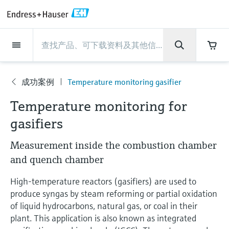
Back
Back
Back
Back
Back
Back
Back
Back
Back
Back
Back
Back
Back
Back
Back
Back
Back
Back
Back
Back
Back
Back
Back
Back
Back
Back
Back
Back
Back
Back
Back
Back
Back
Back
现场仪表
现场仪表
现场仪表
现场仪表
现场仪表
现场仪表
现场仪表
现场仪表
现场仪表
现场仪表
服务产品
服务产品
服务产品
服务产品
服务产品
服务产品
行业应用
行业应用
行业应用
行业应用
行业应用
行业应用
行业应用
行业应用
行业应用
支持
公司
公司
公司
公司
公司
公司
公司
公司
现场仪表
流量
物位测量
液体分析
温度测量
压力测量
系统产品
光学分析
Netilion IIoT
服务产品
Project and commissioning
技术支持服务
仪表维护
仪表性能优化服务
行业应用
支持
公司
Endress+Hauser集团
生产中心
集团实力
新闻与案例
活动和培训
您的Endress+Hauser职业生
services
涯
成功案例
Temperature monitoring gasifier
流量
电磁流量计
雷达物位测量
pH电极和变送器
温度变送器
绝压和表压测量
数据管理仪&数据记录仪
TDLAS和QF分析仪
Netilion Value
Project and commissioning services
远程技术支持
验证服务
校准报告分析
食品与饮料
快速获取服务支持！
Endress+Hauser集团
公司概况
物位和压力测量
过程安全性
新闻与案例总览
培训
公
技术支持中心 —— Endress+Hauser提供全方
Temperature monitoring for
仪表调试服务
Explore open positions
司
位服务，与您相伴前行
物位测量
科里奥利质量流量计
Vibronic point level detection
电导率传感器和变送器
工业温度计
差压测量
过程测控仪
拉曼光谱分析仪
Netilion Health
技术支持服务
远程资产监控
现场仪表校准服务
优化校准间隔时间
水务和环境：保护 —— 节约 —— 提高
生产中心
Endress+Hauser在中国
Endress+Hauser流量
网络安全性
所有文章
研讨会
gasifiers
Industrial Project Management
在Endress+Hauser工作
下载区
液体分析
超声波流量计
导波雷达物位测量
浊度传感器和变送器
保护套管
选购全部
电源和安全栅
排放监测解决方案
Netilion Analytics
仪表维护
Process Instrumentation Courses
预防性维护服务
动态现场仪表评价和分析服务
石油与天然气：促进能源转型，实
集团实力
恩德斯豪斯科技中国
Endress+Hauser 液体分析
过程自动化项目流程
新闻稿
展览会
Measurement inside the combustion chamber
搜索和下载技术手册, 宣传资料, 出版物, 软
现净零目标
Extended warranty
件更新, 视频, 证书等各类文件!
and quench chamber
更多工作机会
温度测量
涡街流量计
超声波物位测量
氯传感器和变送器
高温型温度计
WirelessHART解决方案
颗粒测量设备
Netilion Library
仪表性能优化服务
Repair of measuring instruments
客户案例
财务业绩
温度+系统产品
My Endress+Hauser
事实速览
在线研讨会和回放
High-temperature reactors (gasifiers) are used to
学习
生命科学：创新技术助推卓越运营
德国耶拿分析仪器公司的工作机会
produce syngas by steam reforming or partial oxidation
压力测量
热式质量流量计
电容物位测量
溶解氧传感器和变送器
卫生型温度计
网关和调制解调器
数字分析仪解决方案
Netilion Inventory
View all
新闻与案例
集团管理层
Endress+Hauser 数字解决方案
建立电子采购流程，从容应对未来
媒体活动
峰会
of liquid hydrocarbons, natural gas, or coal in their
化工：深化合作，助推可持续成功
需求
学习中心
IST创新传感器技术公司的工作机
plant. This application is also known as integrated
系统产品
Differential pressure flow
静压液位测量
实验室检测仪表和便携式pH计
紧凑型温度计
设备配置用平板电脑
过程气体分析仪
Netilion Connect
活动和培训
发展历程
Endress+Hauser 光学分析
线下活动
学习中心 - 探索Endress+Hauser学习平台上