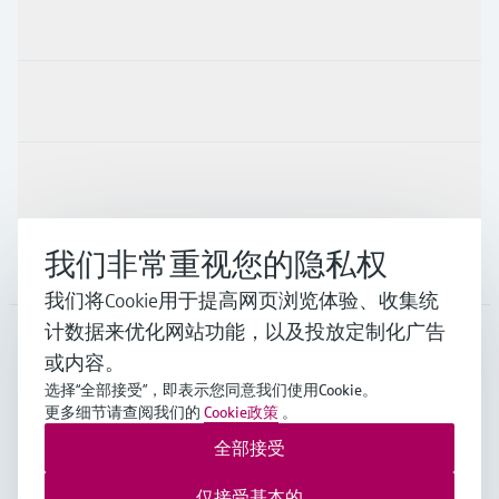
产品与服务
行业应用
支持
我们非常重视您的隐私权
公司
我们将Cookie用于提高网页浏览体验、收集统
计数据来优化网站功能，以及投放定制化广告
或内容。
CHN
•
中文
选择“全部接受”，即表示您同意我们使用Cookie。
更多细节请查阅我们的
Cookie政策
。
全部接受
Endress+Hauser Group Services AG ©版权所有
版本说明
使用条款
数据保护
通用条款与条件规范及营业执照
仅接受基本的