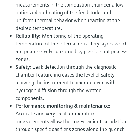
选购全部
Memosens数字技术
measurements in the combustion chamber allow
查找产品具体信息和文档
optimized preheating of the feedstocks and
选购全部
备件查找工具
uniform thermal behavior when reacting at the
desired temperature.
您可通过产品型号、订单代码或序列号，轻
松查找所需备件。
Reliability:
Monitoring of the operating
temperature of the internal refractory layers which
are progressively consumed by possible hot process
zones.
Safety:
Leak detection through the diagnostic
chamber feature increases the level of safety,
allowing the instrument to operate even with
hydrogen diffusion through the wetted
components.
Performance monitoring & maintenance:
Accurate and very local temperature
measurements allow thermal-gradient calculation
through specific gasifier’s zones along the quench