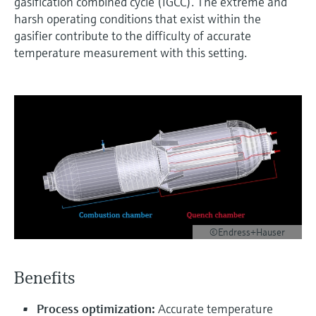
会
gasification combined cycle (IGCC). The extreme and
的指导课程与资源，随时随地提升技能。
measurement
电力与能源
harsh operating conditions that exist within the
光学分析
Conductive level measurement
全自动水质采样仪
温度开关
能量管理仪和应用管理仪
空气质量测量装置
Netilion Device Viewer
您的Endress+Hauser职业生涯
文化与价值观
Endress+Hauser SICK
查找市场活动及培训
gasifier contribute to the difficulty of accurate
活动和培训
Job opportunities at
选购全部
采矿、矿物加工及冶金：打造可持
temperature measurement with this setting.
根据需要，从培训、研讨会、展会、峰会或
Endress+Hauser SICK
Netilion IIoT
Float switch level measurement
TOC、COD和SAC分析仪
表面温度计
浪涌保护器
烟雾探测器
Netilion Water
可持续发展
Endress+Hauser Technology China
续的未来
在线研讨会等各种活动中灵活选择。
软件
放射线物位测量
ORP电极和变送器
线缆式温度计
选购全部
视距测量仪
关联公司
公用工程：可靠使用蒸汽
阻旋料位开关
污泥界面传感器和变送器
多点温度计
超高探测器
产品工具
所有行业的关注焦点
伺服液位测量
营养盐分析仪和传感器
选购全部
选购全部
通过产品筛选，选择测量仪表
工业领域的可持续发展解决方案
机电式物位测量
金属分析仪
通过产品特性查找适当的测量设备、软件或
系统组件。
©Endress+Hauser
数字化驱动流程工业转型升级
微波限位栅物位测量
光度计
Applicator 选型和计算软件
决策级过程透明度，赋能卓越运营
Benefits
通过应用参数查找、选择并配置产品
Level measurement with pressure
微波传输测量原理
Process optimization:
Accurate temperature
Device Viewer