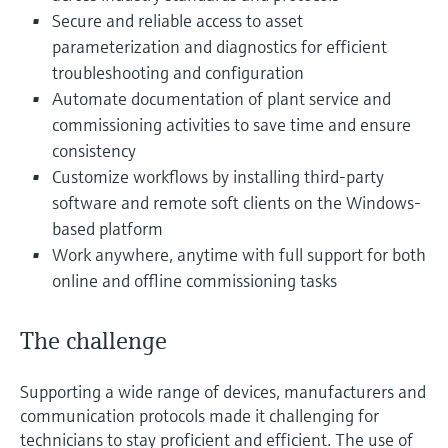
选购全部
Memosens数字技术
Secure and reliable access to asset
查找产品具体信息和文档
parameterization and diagnostics for efficient
选购全部
备件查找工具
troubleshooting and configuration
您可通过产品型号、订单代码或序列号，轻
Automate documentation of plant service and
松查找所需备件。
commissioning activities to save time and ensure
consistency
Customize workflows by installing third-party
software and remote soft clients on the Windows-
based platform
Work anywhere, anytime with full support for both
online and offline commissioning tasks
The challenge
Supporting a wide range of devices, manufacturers and
communication protocols made it challenging for
technicians to stay proficient and efficient. The use of