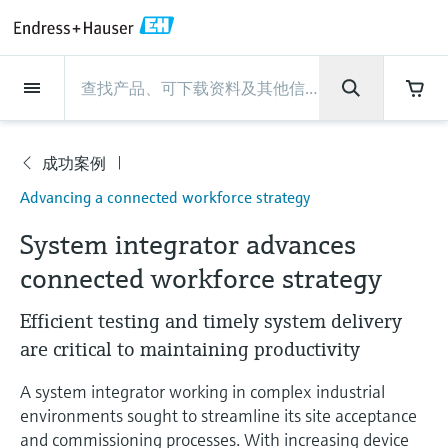
Back
Back
Back
Back
Back
Back
Back
Back
Back
Back
Back
Back
Back
Back
Back
Back
Back
Back
Back
Back
Back
Back
Back
Back
Back
Back
Back
Back
Back
Back
Back
Back
Back
Back
现场仪表
现场仪表
现场仪表
现场仪表
现场仪表
现场仪表
现场仪表
现场仪表
现场仪表
现场仪表
服务产品
服务产品
服务产品
服务产品
服务产品
服务产品
行业应用
行业应用
行业应用
行业应用
行业应用
行业应用
行业应用
行业应用
行业应用
支持
公司
公司
公司
公司
公司
公司
公司
公司
现场仪表
流量
物位测量
液体分析
温度测量
压力测量
系统产品
光学分析
Netilion IIoT
服务产品
Project and commissioning
技术支持服务
仪表维护
仪表性能优化服务
行业应用
支持
公司
Endress+Hauser集团
生产中心
集团实力
新闻与案例
活动和培训
您的Endress+Hauser职业生
services
涯
成功案例
流量
电磁流量计
雷达物位测量
pH电极和变送器
温度变送器
绝压和表压测量
数据管理仪&数据记录仪
TDLAS和QF分析仪
Netilion Value
Project and commissioning services
远程技术支持
验证服务
校准报告分析
食品与饮料
快速获取服务支持！
Endress+Hauser集团
公司概况
物位和压力测量
过程安全性
新闻与案例总览
培训
公
Advancing a connected workforce strategy
技术支持中心 —— Endress+Hauser提供全方
仪表调试服务
Explore open positions
司
位服务，与您相伴前行
物位测量
科里奥利质量流量计
Vibronic point level detection
电导率传感器和变送器
工业温度计
差压测量
过程测控仪
拉曼光谱分析仪
Netilion Health
技术支持服务
远程资产监控
现场仪表校准服务
优化校准间隔时间
水务和环境：保护 —— 节约 —— 提高
生产中心
Endress+Hauser在中国
Endress+Hauser流量
网络安全性
所有文章
研讨会
System integrator advances
Industrial Project Management
在Endress+Hauser工作
下载区
connected workforce strategy
液体分析
超声波流量计
导波雷达物位测量
浊度传感器和变送器
保护套管
选购全部
电源和安全栅
排放监测解决方案
Netilion Analytics
仪表维护
Process Instrumentation Courses
预防性维护服务
动态现场仪表评价和分析服务
石油与天然气：促进能源转型，实
集团实力
恩德斯豪斯科技中国
Endress+Hauser 液体分析
过程自动化项目流程
新闻稿
展览会
搜索和下载技术手册, 宣传资料, 出版物, 软
现净零目标
Extended warranty
件更新, 视频, 证书等各类文件!
更多工作机会
Efficient testing and timely system delivery
温度测量
涡街流量计
超声波物位测量
氯传感器和变送器
高温型温度计
WirelessHART解决方案
颗粒测量设备
Netilion Library
仪表性能优化服务
Repair of measuring instruments
客户案例
财务业绩
温度+系统产品
My Endress+Hauser
事实速览
在线研讨会和回放
are critical to maintaining productivity
学习
生命科学：创新技术助推卓越运营
德国耶拿分析仪器公司的工作机会
压力测量
热式质量流量计
电容物位测量
溶解氧传感器和变送器
卫生型温度计
网关和调制解调器
数字分析仪解决方案
Netilion Inventory
View all
新闻与案例
集团管理层
Endress+Hauser 数字解决方案
建立电子采购流程，从容应对未来
媒体活动
峰会
A system integrator working in complex industrial
化工：深化合作，助推可持续成功
需求
学习中心
environments sought to streamline its site acceptance
IST创新传感器技术公司的工作机
系统产品
Differential pressure flow
静压液位测量
实验室检测仪表和便携式pH计
紧凑型温度计
设备配置用平板电脑
过程气体分析仪
Netilion Connect
活动和培训
发展历程
Endress+Hauser 光学分析
线下活动
学习中心 - 探索Endress+Hauser学习平台上
and commissioning processes. With increasing device