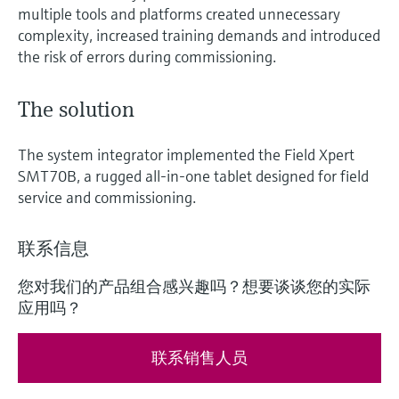
multiple tools and platforms created unnecessary
complexity, increased training demands and introduced
the risk of errors during commissioning.
The solution
The system integrator implemented the Field Xpert
SMT70B, a rugged all-in-one tablet designed for field
service and commissioning.
联系信息
您对我们的产品组合感兴趣吗？想要谈谈您的实际
应用吗？
联系销售人员