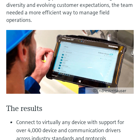
会
的指导课程与资源，随时随地提升技能。
measurement
电力与能源
diversity and evolving customer expectations, the team
光学分析
Conductive level measurement
全自动水质采样仪
温度开关
能量管理仪和应用管理仪
空气质量测量装置
Netilion Device Viewer
您的Endress+Hauser职业生涯
文化与价值观
Endress+Hauser SICK
查找市场活动及培训
needed a more efficient way to manage field
活动和培训
Job opportunities at
operations.
选购全部
采矿、矿物加工及冶金：打造可持
根据需要，从培训、研讨会、展会、峰会或
Endress+Hauser SICK
Netilion IIoT
Float switch level measurement
TOC、COD和SAC分析仪
表面温度计
浪涌保护器
烟雾探测器
Netilion Water
可持续发展
Endress+Hauser Technology China
续的未来
在线研讨会等各种活动中灵活选择。
软件
放射线物位测量
ORP电极和变送器
线缆式温度计
选购全部
视距测量仪
关联公司
公用工程：可靠使用蒸汽
阻旋料位开关
污泥界面传感器和变送器
多点温度计
超高探测器
产品工具
所有行业的关注焦点
伺服液位测量
营养盐分析仪和传感器
选购全部
选购全部
通过产品筛选，选择测量仪表
工业领域的可持续发展解决方案
©Endress+Hauser
机电式物位测量
金属分析仪
通过产品特性查找适当的测量设备、软件或
系统组件。
数字化驱动流程工业转型升级
The results
微波限位栅物位测量
光度计
Applicator 选型和计算软件
决策级过程透明度，赋能卓越运营
Connect to virtually any device with support for
通过应用参数查找、选择并配置产品
Level measurement with pressure
微波传输测量原理
over 4,000 device and communication drivers
across industry standards and protocols
Device Viewer