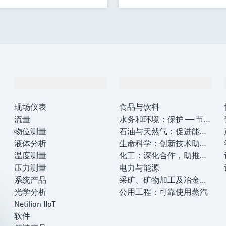
产品与服务
行业应用
现场仪表
食品与饮料
流量
水务和环境：保护 —— 节约
物位测量
—— 提高
石油与天然气：促进能源
液体分析
转型，实现净零目标
生命科学：创新技术助推
温度测量
卓越运营
化工：深化合作，助推可
压力测量
持续成功
电力与能源
系统产品
采矿、矿物加工及冶金：
光学分析
打造可持续的未来
公用工程：可靠使用蒸汽
Netilion IIoT
软件