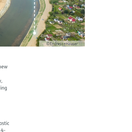
©Endress+Hauser
 new
y,
ving
ostic
 4-