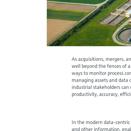
As acquisitions, mergers, a
well beyond the fences of a 
ways to monitor process con
managing assets and data o
industrial stakeholders ca
productivity, accuracy, effic
In the modern data-centric 
and other information, enab