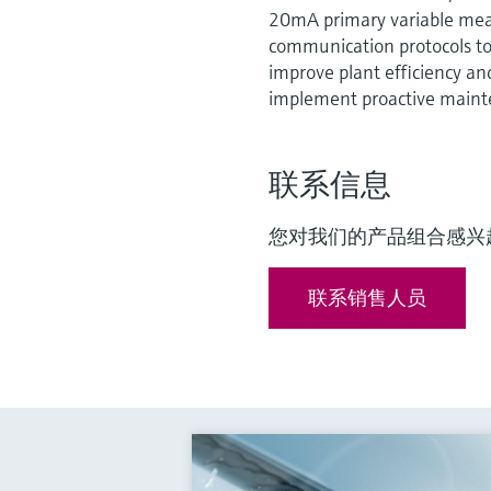
20mA primary variable meas
communication protocols to
improve plant efficiency 
implement proactive mainte
联系信息
您对我们的产品组合感兴
联系销售人员