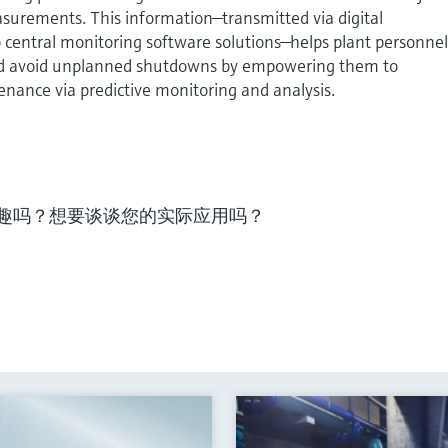
urements. This information—transmitted via digital
 central monitoring software solutions—helps plant personne
and avoid unplanned shutdowns by empowering them to
nance via predictive monitoring and analysis.
趣吗？想要谈谈您的实际应用吗？