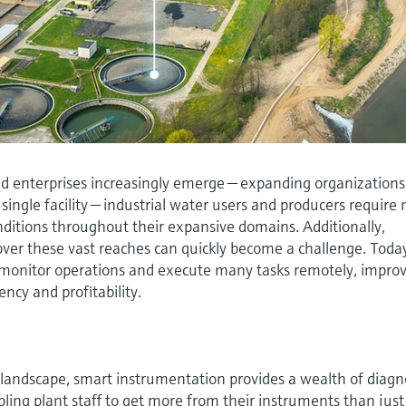
nd enterprises increasingly emerge — expanding organizations
single facility — industrial water users and producers require
ditions throughout their expansive domains. Additionally,
ver these vast reaches can quickly become a challenge. Toda
n monitor operations and execute many tasks remotely, impro
iency and profitability.
landscape, smart instrumentation provides a wealth of diagn
ling plant staff to get more from their instruments than just