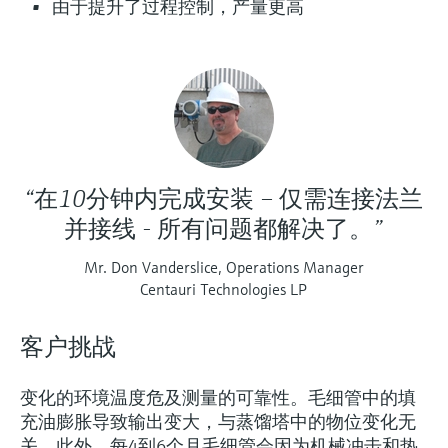
选购全部
Memosens数字技术
由于提升了过程控制，产量更高
查找产品具体信息和文档
选购全部
备件查找工具
您可通过产品型号、订单代码或序列号，轻
松查找所需备件。
“在10分钟内完成安装 – 仅需连接法兰
并接线 - 所有问题都解决了。”
Mr. Don Vanderslice, Operations Manager
Centauri Technologies LP
客户挑战
变化的环境温度危及测量的可靠性。毛细管中的填
充油膨胀导致输出变大，与蒸馏塔中的物位变化无
关。此外，每4到6个月毛细管会因为机械冲击和热