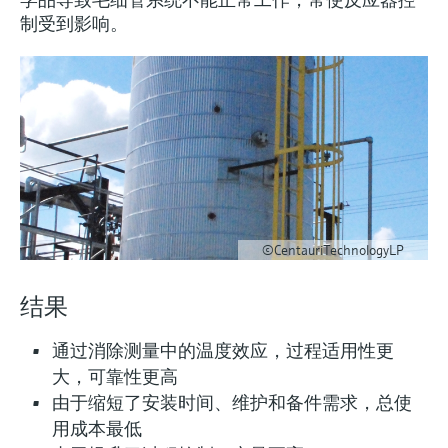
会
的指导课程与资源，随时随地提升技能。
measurement
电力与能源
制受到影响。
光学分析
Conductive level measurement
全自动水质采样仪
温度开关
能量管理仪和应用管理仪
空气质量测量装置
Netilion Device Viewer
您的Endress+Hauser职业生涯
文化与价值观
Endress+Hauser SICK
查找市场活动及培训
活动和培训
Job opportunities at
选购全部
采矿、矿物加工及冶金：打造可持
根据需要，从培训、研讨会、展会、峰会或
Endress+Hauser SICK
Netilion IIoT
Float switch level measurement
TOC、COD和SAC分析仪
表面温度计
浪涌保护器
烟雾探测器
Netilion Water
可持续发展
Endress+Hauser Technology China
续的未来
在线研讨会等各种活动中灵活选择。
软件
放射线物位测量
ORP电极和变送器
线缆式温度计
选购全部
视距测量仪
关联公司
公用工程：可靠使用蒸汽
阻旋料位开关
污泥界面传感器和变送器
多点温度计
超高探测器
产品工具
所有行业的关注焦点
伺服液位测量
营养盐分析仪和传感器
选购全部
选购全部
©CentauriTechnologyLP
通过产品筛选，选择测量仪表
工业领域的可持续发展解决方案
机电式物位测量
金属分析仪
结果
通过产品特性查找适当的测量设备、软件或
系统组件。
数字化驱动流程工业转型升级
微波限位栅物位测量
光度计
通过消除测量中的温度效应，过程适用性更
Applicator 选型和计算软件
大，可靠性更高
决策级过程透明度，赋能卓越运营
通过应用参数查找、选择并配置产品
Level measurement with pressure
微波传输测量原理
由于缩短了安装时间、维护和备件需求，总使
用成本最低
Device Viewer