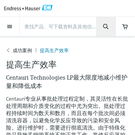
Back
Back
Back
Back
Back
Back
Back
Back
Back
Back
Back
Back
Back
Back
Back
Back
Back
Back
Back
Back
Back
Back
Back
Back
Back
Back
Back
Back
Back
Back
Back
Back
Back
Back
现场仪表
现场仪表
现场仪表
现场仪表
现场仪表
现场仪表
现场仪表
现场仪表
现场仪表
现场仪表
服务产品
服务产品
服务产品
服务产品
服务产品
服务产品
行业应用
行业应用
行业应用
行业应用
行业应用
行业应用
行业应用
行业应用
行业应用
支持
公司
公司
公司
公司
公司
公司
公司
公司
现场仪表
流量
物位测量
液体分析
温度测量
压力测量
系统产品
光学分析
Netilion IIoT
服务产品
Project and commissioning
技术支持服务
仪表维护
仪表性能优化服务
行业应用
支持
公司
Endress+Hauser集团
生产中心
集团实力
新闻与案例
活动和培训
您的Endress+Hauser职业生
services
涯
成功案例
提高生产效率
流量
电磁流量计
雷达物位测量
pH电极和变送器
温度变送器
绝压和表压测量
数据管理仪&数据记录仪
TDLAS和QF分析仪
Netilion Value
Project and commissioning services
远程技术支持
验证服务
校准报告分析
食品与饮料
快速获取服务支持！
Endress+Hauser集团
公司概况
物位和压力测量
过程安全性
新闻与案例总览
培训
公
技术支持中心 —— Endress+Hauser提供全方
仪表调试服务
Explore open positions
提高生产效率
司
位服务，与您相伴前行
物位测量
科里奥利质量流量计
Vibronic point level detection
电导率传感器和变送器
工业温度计
差压测量
过程测控仪
拉曼光谱分析仪
Netilion Health
技术支持服务
远程资产监控
现场仪表校准服务
优化校准间隔时间
水务和环境：保护 —— 节约 —— 提高
生产中心
Endress+Hauser在中国
Endress+Hauser流量
网络安全性
所有文章
研讨会
Industrial Project Management
在Endress+Hauser工作
Centauri Technologies LP最大限度地减小维护
下载区
液体分析
超声波流量计
导波雷达物位测量
浊度传感器和变送器
保护套管
选购全部
电源和安全栅
排放监测解决方案
Netilion Analytics
仪表维护
Process Instrumentation Courses
预防性维护服务
动态现场仪表评价和分析服务
石油与天然气：促进能源转型，实
集团实力
恩德斯豪斯科技中国
Endress+Hauser 液体分析
过程自动化项目流程
新闻稿
展览会
量和降低成本
搜索和下载技术手册, 宣传资料, 出版物, 软
现净零目标
Extended warranty
件更新, 视频, 证书等各类文件!
更多工作机会
Centauri专业从事批处理过程定制，其灵活性在长批
温度测量
涡街流量计
超声波物位测量
氯传感器和变送器
高温型温度计
WirelessHART解决方案
颗粒测量设备
Netilion Library
仪表性能优化服务
Repair of measuring instruments
客户案例
财务业绩
温度+系统产品
My Endress+Hauser
事实速览
在线研讨会和回放
处理周期和介质变化的过程中尤为突出。批处理过
学习
生命科学：创新技术助推卓越运营
德国耶拿分析仪器公司的工作机会
程持续时间为数天和数月，而且在每个批次间必须
压力测量
热式质量流量计
电容物位测量
溶解氧传感器和变送器
卫生型温度计
网关和调制解调器
数字分析仪解决方案
Netilion Inventory
View all
新闻与案例
集团管理层
Endress+Hauser 数字解决方案
建立电子采购流程，从容应对未来
媒体活动
峰会
清洗容器，以避免化学反应导致的污染和安全风
化工：深化合作，助推可持续成功
需求
学习中心
IST创新传感器技术公司的工作机
险。进行维护时，需要进行彻底清洗。由于特殊化
系统产品
Differential pressure flow
静压液位测量
实验室检测仪表和便携式pH计
紧凑型温度计
设备配置用平板电脑
过程气体分析仪
Netilion Connect
活动和培训
发展历程
Endress+Hauser 光学分析
线下活动
学习中心 - 探索Endress+Hauser学习平台上
学品导致毛细管系统不能正常工作，常使反应器控