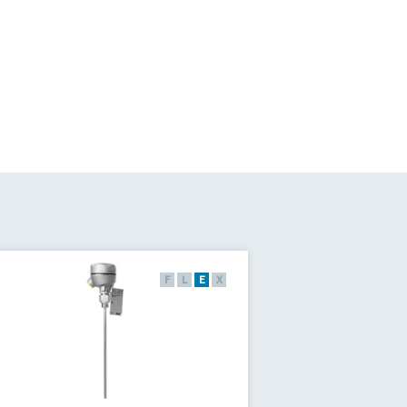
F
L
E
X