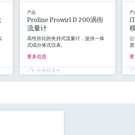
产品
产
送
Proline Prowirl D 200涡街
i
流量计
实
高性价比的夹持式流量计，提供一体
公
式或分体式仪表。
度
更多信息
更
价格核算中…