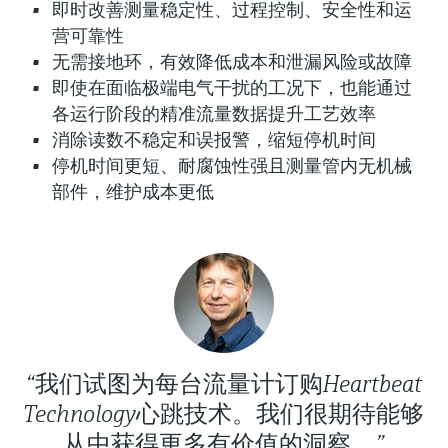
选购全部
Memosens数字技术
即时改善测量稳定性、过程控制、安全性和运
查找产品具体信息和文档
营可靠性
选购全部
无需接地环，有效降低成本和泄漏风险或故障
备件查找工具
即使在面临极端电气干扰的工况下，也能通过
您可通过产品型号、订单代码或序列号，轻
各运行阶段的精准流量数据提升工艺效率
松查找所需备件。
消除读数不稳定和误报警，缩短停机时间
停机时间更短、耐腐蚀性强且测量管内无机械
部件，维护成本更低
“我们试图为每台流量计订购Heartbeat
Technology心跳技术。我们很期待能够
从中获得更多有价值的洞察。”