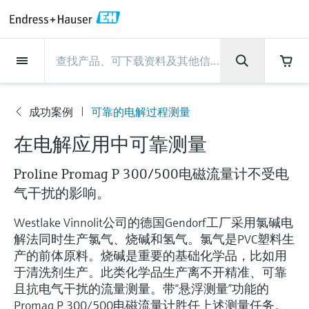
Back
Back
Back
Back
Back
Back
Back
Back
Back
Back
Back
Back
Back
Back
Back
Back
Back
Back
Back
Back
Back
Back
Back
Back
Back
Back
Back
Back
Back
Back
Back
Back
Back
Back
现场仪表
现场仪表
现场仪表
现场仪表
现场仪表
现场仪表
现场仪表
现场仪表
现场仪表
现场仪表
服务产品
服务产品
服务产品
服务产品
服务产品
服务产品
行业应用
行业应用
行业应用
行业应用
行业应用
行业应用
行业应用
行业应用
行业应用
支持
公司
公司
公司
公司
公司
公司
公司
公司
现场仪表
流量
物位测量
液体分析
温度测量
压力测量
系统产品
光学分析
Netilion IIoT
服务产品
Project and commissioning
技术支持服务
仪表维护
仪表性能优化服务
行业应用
支持
公司
Endress+Hauser集团
生产中心
集团实力
新闻与案例
活动和培训
您的Endress+Hauser职业生
services
涯
成功案例
可靠的电解过程测量
流量
电磁流量计
雷达物位测量
pH电极和变送器
温度变送器
绝压和表压测量
数据管理仪&数据记录仪
TDLAS和QF分析仪
Netilion Value
Project and commissioning services
远程技术支持
验证服务
校准报告分析
食品与饮料
快速获取服务支持！
Endress+Hauser集团
公司概况
物位和压力测量
过程安全性
新闻与案例总览
培训
公
技术支持中心 —— Endress+Hauser提供全方
仪表调试服务
Explore open positions
在电解应用中可靠测量
司
位服务，与您相伴前行
物位测量
科里奥利质量流量计
Vibronic point level detection
电导率传感器和变送器
工业温度计
差压测量
过程测控仪
拉曼光谱分析仪
Netilion Health
技术支持服务
远程资产监控
现场仪表校准服务
优化校准间隔时间
水务和环境：保护 —— 节约 —— 提高
生产中心
Endress+Hauser在中国
Endress+Hauser流量
网络安全性
所有文章
研讨会
Proline Promag P 300/500电磁流量计不受电
Industrial Project Management
在Endress+Hauser工作
下载区
液体分析
超声波流量计
导波雷达物位测量
浊度传感器和变送器
保护套管
选购全部
电源和安全栅
排放监测解决方案
Netilion Analytics
仪表维护
Process Instrumentation Courses
预防性维护服务
动态现场仪表评价和分析服务
石油与天然气：促进能源转型，实
集团实力
恩德斯豪斯科技中国
Endress+Hauser 液体分析
过程自动化项目流程
新闻稿
展览会
气干扰的影响。
搜索和下载技术手册, 宣传资料, 出版物, 软
现净零目标
Extended warranty
件更新, 视频, 证书等各类文件!
更多工作机会
Westlake Vinnolit公司的德国Gendorf工厂采用氯碱电
温度测量
涡街流量计
超声波物位测量
氯传感器和变送器
高温型温度计
WirelessHART解决方案
颗粒测量设备
Netilion Library
仪表性能优化服务
Repair of measuring instruments
客户案例
财务业绩
温度+系统产品
My Endress+Hauser
事实速览
在线研讨会和回放
解法同时生产氯气、烧碱和氢气。氯气是PVC塑料生
学习
生命科学：创新技术助推卓越运营
德国耶拿分析仪器公司的工作机会
产的前体原料。烧碱是重要的基础化学品，比如用
压力测量
热式质量流量计
电容物位测量
溶解氧传感器和变送器
卫生型温度计
网关和调制解调器
数字分析仪解决方案
Netilion Inventory
View all
新闻与案例
集团管理层
Endress+Hauser 数字解决方案
建立电子采购流程，从容应对未来
媒体活动
峰会
于清洗剂生产。此类化学品生产离不开精准、可靠
化工：深化合作，助推可持续成功
需求
学习中心
且抗电气干扰的流量测量。带“悬浮测量”功能的
IST创新传感器技术公司的工作机
系统产品
Differential pressure flow
静压液位测量
实验室检测仪表和便携式pH计
紧凑型温度计
设备配置用平板电脑
过程气体分析仪
Netilion Connect
活动和培训
发展历程
Endress+Hauser 光学分析
线下活动
学习中心 - 探索Endress+Hauser学习平台上
Promag P 300/500电磁流量计胜任上述测量任务。