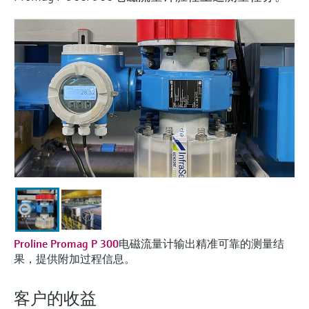
会
的指导课程与资源，随时随地提升技能。
measurement
电力与能源
光学分析
Conductive level measurement
全自动水质采样仪
温度开关
能量管理仪和应用管理仪
空气质量测量装置
Netilion Device Viewer
您的Endress+Hauser职业生涯
文化与价值观
Endress+Hauser SICK
查找市场活动及培训
活动和培训
Job opportunities at
选购全部
采矿、矿物加工及冶金：打造可持
根据需要，从培训、研讨会、展会、峰会或
Endress+Hauser SICK
Netilion IIoT
Float switch level measurement
TOC、COD和SAC分析仪
表面温度计
浪涌保护器
烟雾探测器
Netilion Water
可持续发展
Endress+Hauser Technology China
续的未来
在线研讨会等各种活动中灵活选择。
软件
放射线物位测量
ORP电极和变送器
线缆式温度计
选购全部
视距测量仪
关联公司
公用工程：可靠使用蒸汽
阻旋料位开关
污泥界面传感器和变送器
多点温度计
超高探测器
产品工具
所有行业的关注焦点
伺服液位测量
营养盐分析仪和传感器
选购全部
选购全部
通过产品筛选，选择测量仪表
工业领域的可持续发展解决方案
机电式物位测量
金属分析仪
通过产品特性查找适当的测量设备、软件或
系统组件。
数字化驱动流程工业转型升级
微波限位栅物位测量
光度计
Proline Promag P 300
电磁流量计输出精准可靠的测量结
Applicator 选型和计算软件
果，提供附加过程信息。
决策级过程透明度，赋能卓越运营
通过应用参数查找、选择并配置产品
Level measurement with pressure
微波传输测量原理
客户的收益
Device Viewer