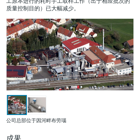
会
工原本进行的耗时手工取样工作（出于相应批次的
的指导课程与资源，随时随地提升技能。
measurement
电力与能源
质量控制目的）已大幅减少。
光学分析
Conductive level measurement
全自动水质采样仪
温度开关
能量管理仪和应用管理仪
空气质量测量装置
Netilion Device Viewer
您的Endress+Hauser职业生涯
文化与价值观
Endress+Hauser SICK
查找市场活动及培训
活动和培训
Job opportunities at
选购全部
采矿、矿物加工及冶金：打造可持
根据需要，从培训、研讨会、展会、峰会或
Endress+Hauser SICK
Netilion IIoT
Float switch level measurement
TOC、COD和SAC分析仪
表面温度计
浪涌保护器
烟雾探测器
Netilion Water
可持续发展
Endress+Hauser Technology China
续的未来
在线研讨会等各种活动中灵活选择。
软件
放射线物位测量
ORP电极和变送器
线缆式温度计
选购全部
视距测量仪
关联公司
公用工程：可靠使用蒸汽
阻旋料位开关
污泥界面传感器和变送器
多点温度计
超高探测器
产品工具
所有行业的关注焦点
伺服液位测量
营养盐分析仪和传感器
选购全部
选购全部
通过产品筛选，选择测量仪表
工业领域的可持续发展解决方案
机电式物位测量
金属分析仪
通过产品特性查找适当的测量设备、软件或
系统组件。
数字化驱动流程工业转型升级
微波限位栅物位测量
光度计
Applicator 选型和计算软件
公司总部位于因河畔布劳瑙
决策级过程透明度，赋能卓越运营
通过应用参数查找、选择并配置产品
Level measurement with pressure
微波传输测量原理
成果
Device Viewer