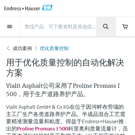
Back
Back
Back
Back
Back
Back
Back
Back
Back
Back
Back
Back
Back
Back
Back
Back
Back
Back
Back
Back
Back
Back
Back
Back
Back
Back
Back
Back
Back
Back
Back
Back
Back
Back
现场仪表
现场仪表
现场仪表
现场仪表
现场仪表
现场仪表
现场仪表
现场仪表
现场仪表
现场仪表
服务产品
服务产品
服务产品
服务产品
服务产品
服务产品
行业应用
行业应用
行业应用
行业应用
行业应用
行业应用
行业应用
行业应用
行业应用
支持
公司
公司
公司
公司
公司
公司
公司
公司
现场仪表
流量
物位测量
液体分析
温度测量
压力测量
系统产品
光学分析
Netilion IIoT
服务产品
Project and commissioning
技术支持服务
仪表维护
仪表性能优化服务
行业应用
支持
公司
Endress+Hauser集团
生产中心
集团实力
新闻与案例
活动和培训
您的Endress+Hauser职业生
services
涯
成功案例
优化质量控制
流量
电磁流量计
雷达物位测量
pH电极和变送器
温度变送器
绝压和表压测量
数据管理仪&数据记录仪
TDLAS和QF分析仪
Netilion Value
Project and commissioning services
远程技术支持
验证服务
校准报告分析
食品与饮料
快速获取服务支持！
Endress+Hauser集团
公司概况
物位和压力测量
过程安全性
新闻与案例总览
培训
公
技术支持中心 —— Endress+Hauser提供全方
用于优化质量控制的自动化解决
仪表调试服务
Explore open positions
司
位服务，与您相伴前行
物位测量
科里奥利质量流量计
Vibronic point level detection
电导率传感器和变送器
工业温度计
差压测量
过程测控仪
拉曼光谱分析仪
Netilion Health
技术支持服务
远程资产监控
现场仪表校准服务
优化校准间隔时间
水务和环境：保护 —— 节约 —— 提高
生产中心
Endress+Hauser在中国
Endress+Hauser流量
网络安全性
所有文章
研讨会
方案
Industrial Project Management
在Endress+Hauser工作
下载区
液体分析
超声波流量计
导波雷达物位测量
浊度传感器和变送器
保护套管
选购全部
电源和安全栅
排放监测解决方案
Netilion Analytics
仪表维护
Process Instrumentation Courses
预防性维护服务
动态现场仪表评价和分析服务
石油与天然气：促进能源转型，实
集团实力
恩德斯豪斯科技中国
Endress+Hauser 液体分析
过程自动化项目流程
新闻稿
展览会
Vialit Asphalt公司采用了Proline Promass I
搜索和下载技术手册, 宣传资料, 出版物, 软
现净零目标
Extended warranty
件更新, 视频, 证书等各类文件!
500，用于生产道路养护产品。
更多工作机会
温度测量
涡街流量计
超声波物位测量
氯传感器和变送器
高温型温度计
WirelessHART解决方案
颗粒测量设备
Netilion Library
仪表性能优化服务
Repair of measuring instruments
客户案例
财务业绩
温度+系统产品
My Endress+Hauser
事实速览
在线研讨会和回放
Vialit Asphalt GmbH & Co KG在位于因河畔布劳瑙的
学习
生命科学：创新技术助推卓越运营
德国耶拿分析仪器公司的工作机会
主工厂生产各类道路养护产品。半成品混合工艺需
压力测量
热式质量流量计
电容物位测量
溶解氧传感器和变送器
卫生型温度计
网关和调制解调器
数字分析仪解决方案
Netilion Inventory
View all
新闻与案例
集团管理层
Endress+Hauser 数字解决方案
建立电子采购流程，从容应对未来
媒体活动
峰会
要精准测量流量和粘度。得益于Endress+Hauser推
化工：深化合作，助推可持续成功
需求
学习中心
IST创新传感器技术公司的工作机
出的
Proline Promass I 500
科里奥利质量流量计，员
系统产品
Differential pressure flow
静压液位测量
实验室检测仪表和便携式pH计
紧凑型温度计
设备配置用平板电脑
过程气体分析仪
Netilion Connect
活动和培训
发展历程
Endress+Hauser 光学分析
线下活动
学习中心 - 探索Endress+Hauser学习平台上